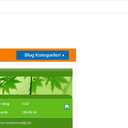
Blog Kategorileri
m blog
: 110
tarihi
: 26.05.14
ın kirletemediği bir
 ..