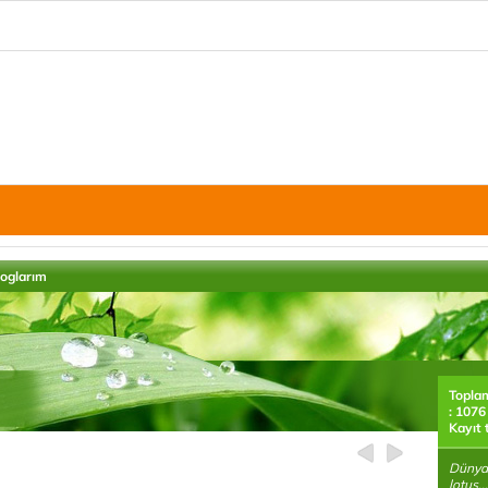
loglarım
Topla
: 1076
Kayıt 
Dünyan
lotus...