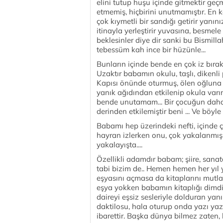
elini tutup huşu içinde gitmektir geç
etmemiş, hiçbirini unutmamıştır. En k
çok kıymetli bir sandığı getirir yan
itinayla yerleştirir yuvasına, besmel
beklesinler diye dir sanki bu Bismilla
tebessüm kah ince bir hüzünle...
Bunların içinde bende en çok iz bıraka
Uzaktır babamın okulu, taşlı, dikenli pa
Kapısı önünde oturmuş, ölen oğluna 
yanık ağıdından etkilenip okula varı
bende unutamam... Bir çocuğun daha o
derinden etkilemiştir beni ... Ve böyl
Babamı hep üzerindeki nefti, içinde 
hayran izlerken onu, çok yakalanmış
yakalayışta....
Özellikli adamdır babam; şiire, sanat
tabi bizim de.. Hemen hemen her yıl
eşyasını açmasa da kitaplarını mutla
eşya yokken babamın kitaplığı dimdik 
daireyi eşsiz sesleriyle dolduran yan
daktilosu, hala oturup onda yazı yaz
ibarettir. Başka dünya bilmez zaten,