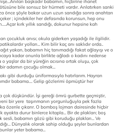
mişe...Anıları başkadır babamın, hiçbirine ihanet
ötüsüne bile sonsuz bir hürmeti vardır. Anlatırken sanki
ınıza önce şöyle bakar uzun uzun sandığa sonra anahtarı
e çeker ; içindekiler her defasında korunsun, hep onu
h.....Açar kırk yıllık sandığı, dokunur hepsine kah
n çocukluk anısı; okula giderken yaşadığı ile ilgilidir.
tikalardır yolları... Kim bilir kaç anı saklıdır orda..
ağıt yakan, babamın hiç tanımadığı fakat ağlayışı ve o
ncaya kadar onunla birlikte ağladı o kadını nedense
 yaşlar da bir yüreğin acısına ortak oluşu, çok
e bir adamın çocuğu olmak...
çakı gibi durduğu üniformasıyla hatırlarım. Hayran
ımdır babama.... Gelip gözlerimi öpmüştür her
a çok düşkündür. İşi gereği ömrü gurbette geçmiştir,
 yeni bir yere taşınmanın yorgunluğuyla pek fazla
ka özenle çıkarır. O bomboş lojman dairesinde hiçbir
ayakta durur binlerce kitapla... Bir de plakları; boş
ık sesli, babamın gözü gibi koruduğu plakları... Ve
dığı... Dünyalık olarak sahip olduğu şeyler bunlardan
 bunlar yeter babama...