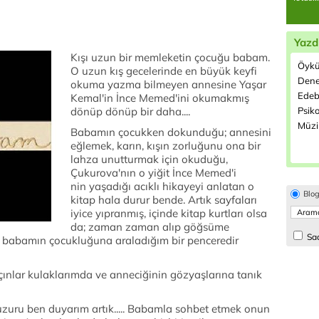
Yazd
Kışı uzun bir memleketin çocuğu babam.
Öykü
O uzun kış gecelerinde en büyük keyfi
Dene
okuma yazma bilmeyen annesine Yaşar
Edeb
Kemal'in İnce Memed'ini okumakmış
dönüp dönüp bir daha....
Psiko
Müzi
Babamın çocukken dokunduğu; annesini
eğlemek, karın, kışın zorluğunu ona bir
lahza unutturmak için okuduğu,
Çukurova'nın o yiğit İnce Memed'i
nin yaşadığı acıklı hikayeyi anlatan o
Blo
kitap hala durur bende. Artık sayfaları
iyice yıpranmış, içinde kitap kurtları olsa
da; zaman zaman alıp göğsüme
Sad
m babamın çocukluğuna araladığım bir penceredir
çınlar kulaklarımda ve anneciğinin gözyaşlarına tanık
zuru ben duyarım artık..... Babamla sohbet etmek onun