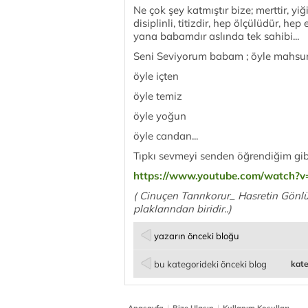
Ne çok şey katmıştır bize; merttir, yiğit
disiplinli, titizdir, hep ölçülüdür, h
yana babamdır aslında tek sahibi...
Seni Seviyorum babam ; öyle mahsu
öyle içten
öyle temiz
öyle yoğun
öyle candan...
Tıpkı sevmeyi senden öğrendiğim gibi 
https://www.youtube.com/watch?
( Cinuçen Tanrıkorur_ Hasretin Gönlü
plaklarından biridir..)
yazarın önceki bloğu
bu kategorideki önceki blog
kate
|
|