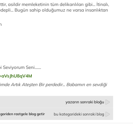
tir, asildir memleketinin tüm delikanlıları gibi... İtinalı,
ep edepli... Bugün sahip olduğumuz ne varsa insanlıktan
n
Seviyorum Seni.......
v=aVsJhU8qV4M
mde Artık Ateşten Bir perdedir... Babamın en sevdiği
yazarın sonraki bloğu
goriden rastgele blog getir
bu kategorideki sonraki blog