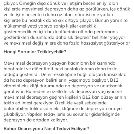
çıkıyor. Örneğin dışa dönük ve iletişim becerileri iyi olan
kişilerde mevsimsel depresyon daha az görülürken, içe dönük
ve iletişim becerileri daha az olan, nörotisizme yatkın
kişilerde bu hastalık daha sık ortaya çıkıyor. Bunun yanı sıra
mükemmeliyetçi yapıya sahip kişiler esneklik
gösteremedikleri için beklentüerinin altında performans
gösterdikleri durumlarda daha sık depresif belirtiler yaşıyor
ve mevsimsel değişimlere daha fazla hassasiyet gösteriyorlar
Hangi Sorunlar Tetikleyebilir?
Mevsimsel depresyon yaşayan kadınların bir kısmında
hipotiroidi ve diğer tiroit bezi hastalıklarının daha fazla
olduğu gösterildi. Demir eksikliğine bağlı oluşan kansızlıkta
da hasta depresyon belirtilerini yaşamaya başlıyor. B12
vitamini eksikliği durumunda da depresyon ve unutkanlık
görülüyor. Bu nedenle özellikle sık depresyon yaşayan ve
mevsimsel depresyon geçiren kişilerin B12 kan düzeylerinin
takip edilmesi gerekiyor. Özellikle yeşil sebzelerde
bulunabilen folik asidin eksikliğinde de depresyon ortaya
çıkabiliyor. Yapılan tedavilerle bu sorunlar giderildiğinde
depresyon da ortadan kalkıyor.
Bahar Depresyonu Nasıl Tedavi Ediliyor?