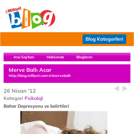
Blog Kategorileri
Ana Sayfam
Hakkımda
Bloglarım
Merve Ballı Acar
http://blog.milliyet.com.tr/merveballi
26 Nisan '12
Kategori
Psikoloji
Bahar Depresyonu ve belirtileri