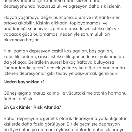
depresyonunda içe kapanma daha sıkken bahar
depresyonunda huzursuzluk ve agresyon daha sık izlenir.
Hayatı yaşamaya değer bulmama, ölüm ve intihar fikirleri
ortaya çıkabilir. Kişinin dikkatini toplayamaması ve
unutkanlığı sebebiyle iş performansı düşer, isteksizliği ve
yapacak gücü bulamaması nedeniyle sorumlulukları
aksamaya başlar.
Kimi zaman depresyon çeşitli kas ağrıları, baş ağrıları,
kabızlık, bulantı, cinsel isteksizlik gibi bedensel yakınmalara
da yol açar. Belirtilerin süresi birkaç haftaya buluyorsa
“bahardandır, geçer” demek yerine yılın diğer zamanlarında
izlenen depresyonlar gibi tedaviye başvurmak gereklidir
Neden kaynaklanır?
Güneş ışığına maruz kalma ile vücuttaki melatonin hormonu
üretimi değişir.
En Çok Kimler Risk Altında?
Bahar depresyonu, genetik olarak depresyona yatkınlığı olan
kişilerde daha fazla görülüyor. Bir de geçmişte depresyon
hikâyesi olan ya da mani öyküsü olanlarda daha sık ortaya