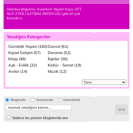
İstanbul doğumlu. Kuantum Yaşam Koçu. EFT,
NLP, ETKİLİ İLETİŞİM, BEDEN DİLİ gibi bir çok
konuda e..
Yazdığım Kategoriler
Gündelik Yaşam (160)
Güncel (61)
Kişisel Gelişim (57)
Deneme (52)
Kitap (48)
İlişkiler (36)
Aşk - Evlilik (32)
Kültür - Sanat (19)
Anılar (14)
Müzik (12)
Bloglarda
Yazarlarda
Galerilerde
Sadece bu yazarın bloglarında ara