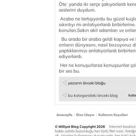
Öte yanda iki serçe şakıyorlardı ken
seslerini duydum.
Acaba ne tartışıyordu bu güzel kuşl
sıkıntıyı mı anlatıyorlardı birbirlerine
konuları.Sakın akil adamları ve onları
Bu arada bir araba geldi kapıya ve bi
onların dünyasını, nasıl bozuyoruz di
yaptıklarımızı anlatıyorlardı birbirler
ediyorlardı.
Her ne konuşurlarsa konuşsunlar çok 
bir ses bu.
yazarın önceki bloğu
bu kategorideki önceki blog
kate
|
|
Anasayfa
Bize Ulaşın
Kullanım Koşulları
İnternet baskısınd
© Milliyet Blog Copyright 2026
hakkı sahibi bulunduğu her türlü fikri eser, fotoğr
vb. ürünleri kullanması durumunda, her türlü huku