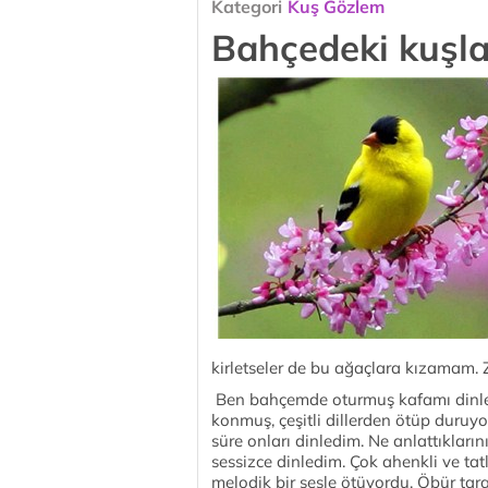
Kategori
Kuş Gözlem
Bahçedeki kuşl
kirletseler de bu ağaçlara kızamam. Z
Ben bahçemde oturmuş kafamı dinler
konmuş, çeşitli dillerden ötüp duruy
süre onları dinledim. Ne anlattıkların
sessizce dinledim. Çok ahenkli ve tat
melodik bir sesle ötüyordu. Öbür tara