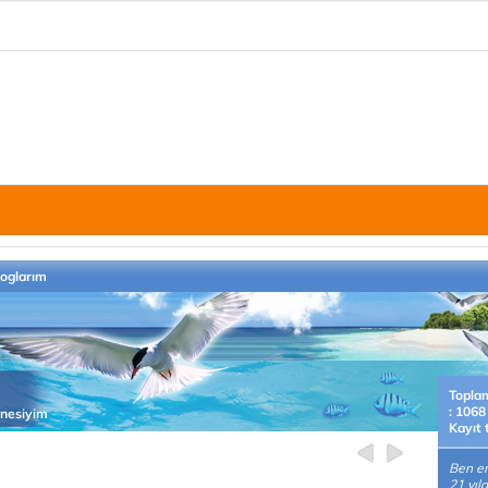
loglarım
Topla
: 1068
nnesiyim
Kayıt 
Ben em
21 yıld