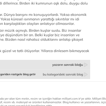
di dillerince. Birden iki kumrunun aşk dolu, duygu dolu
ar. Dünya barışını mı konuşuyorlardı. Yoksa ekonomik
. Yoksa küresel ısınmanın yarattığı sıkıntılar mı idi
n karşılaştıkları olayları anlatıyor ollmasınlar.
r müzik açmıştı. Birden kuşlar sustu. Biz insanlar
ye düşündüm bir an. Belki kuşlar biz insanları ve
ine. Bizden nasıl rahatsız olduklarını anlatıp şikayet
güzel ve tatlı ötüyorlar. Yıllarca dinlesem bıkmayacak
yazarın sonraki bloğu
goriden rastgele blog getir
bu kategorideki sonraki blog
a yer alan tüm metin, resim ve içeriğin hakları milliyet.com.tr'ye aittir. Milliyet Blog
af, resim vb. materyal ve ürünleri kullanamazlar. Blog kullanıcı ve yazarlarının, üçün
ki ve cezai sorumluluk kendilerine aittir.