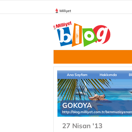
Milliyet
Ana Sayfam
Hakkımda
B
GOKOYA
http://blog.milliyet.com.tr/benmuzisyena
27 Nisan '13