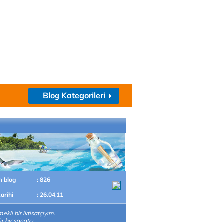
Blog Kategorileri
m blog
: 826
tarihi
: 26.04.11
ekli bir iktisatçıyım.
ır bir sanatçı