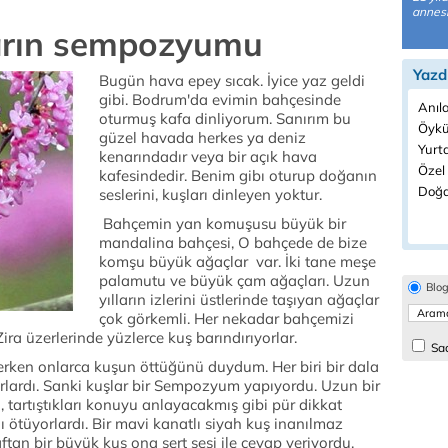
annesi
arın sempozyumu
Yazd
Bugün hava epey sıcak. İyice yaz geldi
gibi. Bodrum'da evimin bahçesinde
Anıla
oturmuş kafa dinliyorum. Sanırım bu
Öykü
güzel havada herkes ya deniz
Yurtd
kenarındadır veya bir açık hava
Özel
kafesindedir. Benim gibı oturup doğanın
Doğa
seslerini, kuşları dinleyen yoktur.
Bahçemin yan komuşusu büyük bir
mandalina bahçesi, O bahçede de bize
komşu büyük ağaçlar var. İki tane meşe
palamutu ve büyük çam ağaçları. Uzun
Blo
yılların izlerini üstlerinde taşıyan ağaçlar
çok görkemli. Her nekadar bahçemizi
ira üzerlerinde yüzlerce kuş barındırıyorlar.
Sad
ken onlarca kuşun öttüğünü duydum. Her biri bir dala
orlardı. Sanki kuşlar bir Sempozyum yapıyordu. Uzun bir
ı, tartıştıkları konuyu anlayacakmış gibi pür dikkat
lı ötüyorlardı. Bir mavi kanatlı siyah kuş inanılmaz
ftan bir büyük kuş ona sert sesi ile cevap veriyordu.