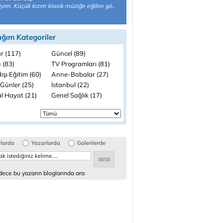
yim. Küçük kızım klasik müziğe eğilim gö..
ığım Kategoriler
r (117)
Güncel (89)
 (83)
TV Programları (81)
ışı Eğitim (60)
Anne-Babalar (27)
 Günler (25)
İstanbul (22)
l Hayat (21)
Genel Sağlık (17)
glarda
Yazarlarda
Galerilerde
ece bu yazarın bloglarında ara