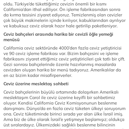
oldu. Türkiye’de tükettiğimiz cevizin önemli bir kısmı
California’dan ithal ediliyor. Ön işleme fabrikasından sonra
da kırma tesisini ziyaret ediyoruz. Temizlenmiş olan cevizler
çok büyük makinelerin içinde kırılıyor, kabuklarından ayrılıyor
ve kabuksuz ceviz olarak hazır hale getirilip paketleniyor.
Ceviz bahçeleri arasında harika bir cevizli öğle yemeği
menüsü
California ceviz sektöründe 4000’den fazla ceviz yetiştiricisi
ve 90 ceviz işleme fabrikası var. Bizim bahçesini ve işleme
fabrikasını ziyaret ettiğimiz ceviz yetiştiricileri çok tatlı bir çift.
Gezi sonrası bahçelerinde özenle hazırlanmış masalarda
cevizden oluşan harika bir menü tadıyoruz. Amerikalılar da
en az bizim kadar misafirperverler.
Ceviz üzerine meslektaş sohbeti
Ceviz bahçelerinin büyülü ortamında dolaşırken Amerikalı
meslektaşım Carol ile ceviz üzerine keyifli bir sohbetimiz
oluyor. Kendisi California Ceviz Komisyonunun beslenme
danışmanı. Dünya’da en fazla ceviz tüketen ülkeyi soruyorum
ona. Ceviz tüketiminde birinci sırada yer alan ülke İsrail imiş.
Ama biz de ülke olarak İsrail’e yetişmeye başlamışız; oldukça
üst sıralardayız. Ülkemizdeki sağlıklı beslenme bilincinin