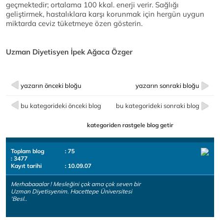
geçmektedir; ortalama 100 kkal. enerji verir. Sağlığı
geliştirmek, hastalıklara karşı korunmak için hergün uygun
miktarda ceviz tüketmeye özen gösterin.
Uzman Diyetisyen İpek Ağaca Özger
yazarın önceki bloğu
yazarın sonraki bloğu
bu kategorideki önceki blog
bu kategorideki sonraki blog
kategoriden rastgele blog getir
Toplam blog
: 75
: 3477
Kayıt tarihi
: 10.09.07
Merhabaaalar ! Mesleğini çok ama çok seven bir
Uzman Diyetisyenim. Hacettepe Üniversitesi
'Besl..