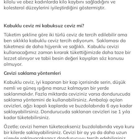
kilolu ve obez kadınlarda kilo kaybını sağladığını ve
kolesterol düzeylerini iyileştirdiğini göstermiştir.
Kabuklu ceviz mi kabuksuz ceviz mi?
Tüketim şekline göre iki türlü ceviz de tercih edilebilir ama
ben sıklıkla kabuklu ceviz tercih ediyorum. Saklaması da
tüketmesi de daha hijyenik ve sağlıklı. Kabuklu cevizi
kullanacağımız zaman kırarak tükettiğimizde daha taze bir
lezzet alınıyor ve tabii besin değeri kayıpları söz konusu
olmuyor.
Cevizi saklama yöntemleri
Kabuklu ceviz, iyi kapanan bir kap içerisinde serin, düşük
nemli ve güneş ışığına maruz kalmayan bir yerde
saklanmalıdır. Fazla miktarda ceviziniz varsa dondurucuda
saklama yöntemini de kullanabilirsiniz. Ambalajı açılan
cevizleri, ağzı kapalı kaplarda ve buzdolabında 6 aya kadar
saklayabilirsiniz. Dondurucuda saklanan cevizleri ise 1 yıla
kadar tüketebilirsiniz.
Özetle; cevizi hemen tüketecekseniz buzdolabında veya kuru
bir kilerde saklayabilirsiniz. Cevizi bir ay ya da daha uzun
süreyle saklayacaksanız dondurucuyu tercih edebilirsiniz.