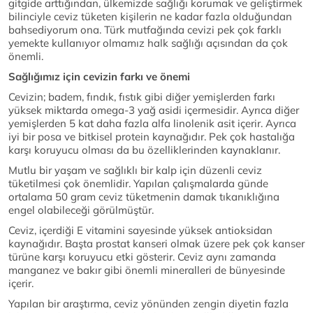
gitgide arttığından, ülkemizde sağlığı korumak ve geliştirmek
bilinciyle ceviz tüketen kişilerin ne kadar fazla olduğundan
bahsediyorum ona. Türk mutfağında cevizi pek çok farklı
yemekte kullanıyor olmamız halk sağlığı açısından da çok
önemli.
Sağlığımız için cevizin farkı ve önemi
Cevizin; badem, fındık, fıstık gibi diğer yemişlerden farkı
yüksek miktarda omega-3 yağ asidi içermesidir. Ayrıca diğer
yemişlerden 5 kat daha fazla alfa linolenik asit içerir. Ayrıca
iyi bir posa ve bitkisel protein kaynağıdır. Pek çok hastalığa
karşı koruyucu olması da bu özelliklerinden kaynaklanır.
Mutlu bir yaşam ve sağlıklı bir kalp için düzenli ceviz
tüketilmesi çok önemlidir. Yapılan çalışmalarda günde
ortalama 50 gram ceviz tüketmenin damak tıkanıklığına
engel olabileceği görülmüştür.
Ceviz, içerdiği E vitamini sayesinde yüksek antioksidan
kaynağıdır. Başta prostat kanseri olmak üzere pek çok kanser
türüne karşı koruyucu etki gösterir. Ceviz aynı zamanda
manganez ve bakır gibi önemli mineralleri de bünyesinde
içerir.
Yapılan bir araştırma, ceviz yönünden zengin diyetin fazla