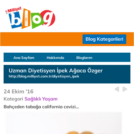
Blog Kategorileri
Ana Sayfam
Hakkımda
Bloglarım
Uzman Diyetisyen İpek Ağaca Özger
http://blog.milliyet.com.tr/diyetisyen_ipek
24 Ekim '16
Kategori
Sağlıklı Yaşam
Bahçeden tabağa california cevizi…