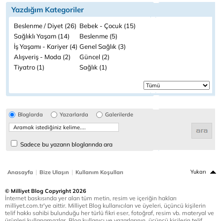
Yazdığım Kategoriler
Beslenme / Diyet (26)
Bebek - Çocuk (15)
Sağlıklı Yaşam (14)
Beslenme (5)
İş Yaşamı - Kariyer (4)
Genel Sağlık (3)
Alışveriş - Moda (2)
Güncel (2)
Tiyatro (1)
Sağlık (1)
Bloglarda
Yazarlarda
Galerilerde
Sadece bu yazarın bloglarında ara
|
|
Yukarı
Anasayfa
Bize Ulaşın
Kullanım Koşulları
© Milliyet Blog Copyright 2026
İnternet baskısında yer alan tüm metin, resim ve içeriğin hakları
milliyet.com.tr'ye aittir. Milliyet Blog kullanıcıları ve üyeleri, üçüncü kişilerin
telif hakkı sahibi bulunduğu her türlü fikri eser, fotoğraf, resim vb. materyal ve
ürünleri kullanamazlar. Blog kullanıcı ve yazarlarının, üçüncü kişilerin telif