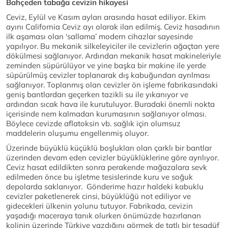
Bahçeden tabağa cevizin hikayesi
Ceviz, Eylül ve Kasım ayları arasında hasat ediliyor. Ekim
ayını California Ceviz ayı olarak ilan edilmiş. Ceviz hasadının
ilk aşaması olan ‘sallama’ modern cihazlar sayesinde
yapılıyor. Bu mekanik silkeleyiciler ile cevizlerin ağaçtan yere
dökülmesi sağlanıyor. Ardından mekanik hasat makineleriyle
zeminden süpürülüyor ve yine başka bir makine ile yerde
süpürülmüş cevizler toplanarak dış kabuğundan ayrılması
sağlanıyor. Toplanmış olan cevizler ön işleme fabrikasındaki
geniş bantlardan geçerken tazikli su ile yıkanıyor ve
ardından sıcak hava ile kurutuluyor. Buradaki önemli nokta
içerisinde nem kalmadan kurumasının sağlanıyor olması.
Böylece cevizde aflatoksin vb. sağlık için olumsuz
maddelerin oluşumu engellenmiş oluyor.
Üzerinde büyüklü küçüklü boşlukları olan çarklı bir bantlar
üzerinden devam eden cevizler büyüklüklerine göre ayrılıyor.
Ceviz hasat edildikten sonra perakende mağazalara sevk
edilmeden önce bu işletme tesislerinde kuru ve soğuk
depolarda saklanıyor. Gönderime hazır haldeki kabuklu
cevizler paketlenerek cinsi, büyüklüğü not ediliyor ve
gidecekleri ülkenin yolunu tutuyor. Fabrikada, cevizin
yaşadığı maceraya tanık olurken önümüzde hazırlanan
kolinin üzerinde Türkiye yazdığını görmek de tatlı bir tesadüf