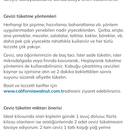
Cevizi tüketme yöntemleri
Herhangi bir pişirme, hazırlama, baharatlama vb. yöntem
uygulanmadan yenebilen nadir yiyeceklerden. Çorba, erişte,
ana yemekler, mezeler, salatalar, tatlılar, kekler, börekler, vb.
daha pek çok yiyecekte rahatlıkla kullanılır ve her türlü
lezzete çok yakışır.
Ceviz, ara öğünlerimizin de baş tacı. İster sade tüketin, ister
mikrodalgada veya fırında kavurarak.. Haşlayarak tüketme
yöntemini de kullanabilirsiniz. Kabuğu çıkartılmış cevizleri
kaynar su içerisine atın ve 2 dakika beklettikten sonra
suyunu süzerek afiyetle tüketin.
Basit ve lezzetli tarifler için
www.californiawalnut.com.tr
adresini ziyaret edebilirsiniz.
Ceviz tüketim miktarı önerisi
İdeal kilosunda olan kişilerin günde 1 avuç dolusu; fazla
kilosu olanların ise araöğünlerinde 2 adet ceviz tüketmesini
tavsiye ediyorum. 2 tam ceviz 1 tatlı kaşığı yağ yerine