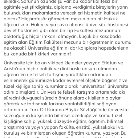
ekledik. Sorunun özünde şu var: bu kadar kalitesiz bir
eğitimle yetiştirdiğimiz, diploma verdiğimiz bireylerin yarın
bulundukları makamlarda verecekleri hizmetin kalitesi ne
olacak? Hiç profesör görmeden mezun olan bir Hukuk
öğrencisinin Hakim veya savcı olması; üniversite hastanesi
devlet hastanesi gibi olan bir Tıp Fakültesi mezununun
doktorluğu; hiçbir imkanı olmayan, küçük bir kasabada
eğitim alan Eğitim Fakültesi mezunu bir öğretmenin durumu
ne olacak? Üniversite eğitimini dar kalıplara hapsedenlerin
bu konuda bir fikirleri var mıdır?
Üniversite için bakın vikipedi’de neler yazıyor: Eflatun ve
Aristo’nun hiçbir politik ve dini baskı unsuru olmadan
öğrencileri ile felsefi tartışma yarattıkları ortamdan
esinlenerek günümüze kadar evrensel ölçekte bağımsız ve
tüzel kişiliğe sahip kurumlar olarak “universitas” üniversite
adını almışlardır. Üniversite felsefi tartışma ortamında akıl
sürecini duygusal sürecin önüne alarak kişilerin olayları
görerek ve tartışarak farkına varılabilirliğini sağlayan
ortamlardır. Türk Dil Kurumu Büyük Sözlüğü’nde üniversite
sözcüğünün karşısında bilimsel özerkliğe ve kamu tüzel
kişiliğine sahip, yüksek düzeyde eğitim, öğretim, bilimsel
araştırma ve yayın yapan fakülte, enstitü, yüksekokul vb.
kuruluş ve birimlerden oluşan öğretim kurumu yazıyor. Bu