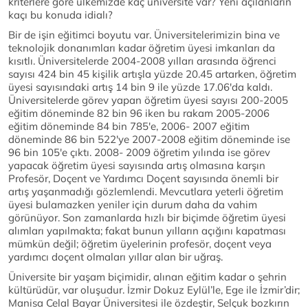
kriterlere göre ülkemizde kaç üniversite var? Yeni açılanların
kaçı bu konuda idialı?
Bir de işin eğitimci boyutu var. Üniversitelerimizin bina ve
teknolojik donanımları kadar öğretim üyesi imkanları da
kısıtlı. Üniversitelerde 2004-2008 yılları arasında öğrenci
sayısı 424 bin 45 kişilik artışla yüzde 20.45 artarken, öğretim
üyesi sayısındaki artış 14 bin 9 ile yüzde 17.06'da kaldı.
Üniversitelerde görev yapan öğretim üyesi sayısı 200-2005
eğitim döneminde 82 bin 96 iken bu rakam 2005-2006
eğitim döneminde 84 bin 785'e, 2006- 2007 eğitim
döneminde 86 bin 522'ye 2007-2008 eğitim döneminde ise
96 bin 105'e çıktı. 2008- 2009 öğretim yılında ise görev
yapacak öğretim üyesi sayısında artış olmasına karşın
Profesör, Doçent ve Yardımcı Doçent sayısında önemli bir
artış yaşanmadığı gözlemlendi. Mevcutlara yeterli öğretim
üyesi bulamazken yeniler için durum daha da vahim
görünüyor. Son zamanlarda hızlı bir biçimde öğretim üyesi
alımları yapılmakta; fakat bunun yılların açığını kapatması
mümkün değil; öğretim üyelerinin profesör, doçent veya
yardımcı doçent olmaları yıllar alan bir uğraş.
Üniversite bir yaşam biçimidir, alınan eğitim kadar o şehrin
kültürüdür, var oluşudur. İzmir Dokuz Eylül’le, Ege ile İzmir’dir;
Manisa Celal Bayar Üniversitesi ile özdeştir, Selçuk bozkırın