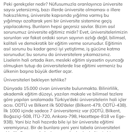
Peki gerekçeler nedir? Nüfusumuzla oranlayınca üniversite
sayısı yetersizmiş, bazı illerde üniversite olmaması o illere
haksızlıkmış, üniversite kapısında yığılma varmış bu
yığılmayı azaltarak yeni bir üniversite sistemine geçiş
yapılacakmış. Bunların hepsi geçersiz savlar. Bizim asıl
sorunumuz üniversite eğitimiz midir? Evet, üniversitelerimizin
sorunları var fakat ordaki sorun sayının azlığı değil, bilimsel,
kaliteli ve demokratik bir eğitim verme sorunudur. Eğitimin
asıl sorunu bu kadar genci iyi yetiştirme, iş gücüne katma
sorunudur; bu sorunu da üniversitelere yıkamazsınız.
Liselerin hali ortada iken, mesleki eğitim siyasetin oyuncağı
olmuşken tutup da üniversitelerde lise eğitimi vermeniz bu
ülkenin başına büyük dertler açar.
Üniversiteleri bekleyen tehlike?
Dünyada 15.000 civarı üniversite bulunmakta. Bilinirlilik,
akademik eğitim düzeyi, yazılan makale ve bilimsel tezlere
göre yapılan sıralamada Türkiye’deki üniversitelerin hali içler
acısı. ODTÜ ve Bilkent ilk 500’deler (Bilkent-479, ODTÜ-438).
İlk 1000 içinde sadece 7 üniversitemiz var (ODTÜ, Bilkent,
Boğaziçi-508, İTÜ-720, Ankara-798, Hacettepe-818 ve Ege-
938). Yani biz hali hazırda bile iyi bir üniversite eğitimi
veremiyoruz. Bir de bunlara yeni yeni tabela üniversiteleri