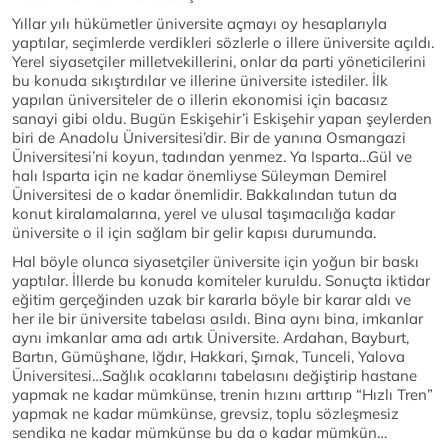
Yıllar yılı hükümetler üniversite açmayı oy hesaplarıyla
yaptılar, seçimlerde verdikleri sözlerle o illere üniversite açıldı.
Yerel siyasetçiler milletvekillerini, onlar da parti yöneticilerini
bu konuda sıkıştırdılar ve illerine üniversite istediler. İlk
yapılan üniversiteler de o illerin ekonomisi için bacasız
sanayi gibi oldu. Bugün Eskişehir’i Eskişehir yapan şeylerden
biri de Anadolu Üniversitesi’dir. Bir de yanına Osmangazi
Üniversitesi’ni koyun, tadından yenmez. Ya Isparta…Gül ve
halı Isparta için ne kadar önemliyse Süleyman Demirel
Üniversitesi de o kadar önemlidir. Bakkalından tutun da
konut kiralamalarına, yerel ve ulusal taşımacılığa kadar
üniversite o il için sağlam bir gelir kapısı durumunda.
Hal böyle olunca siyasetçiler üniversite için yoğun bir baskı
yaptılar. İllerde bu konuda komiteler kuruldu. Sonuçta iktidar
eğitim gerçeğinden uzak bir kararla böyle bir karar aldı ve
her ile bir üniversite tabelası asıldı. Bina aynı bina, imkanlar
aynı imkanlar ama adı artık Üniversite. Ardahan, Bayburt,
Bartın, Gümüşhane, Iğdır, Hakkari, Şırnak, Tunceli, Yalova
Üniversitesi…Sağlık ocaklarını tabelasını değiştirip hastane
yapmak ne kadar mümkünse, trenin hızını arttırıp “Hızlı Tren”
yapmak ne kadar mümkünse, grevsiz, toplu sözleşmesiz
sendika ne kadar mümkünse bu da o kadar mümkün…