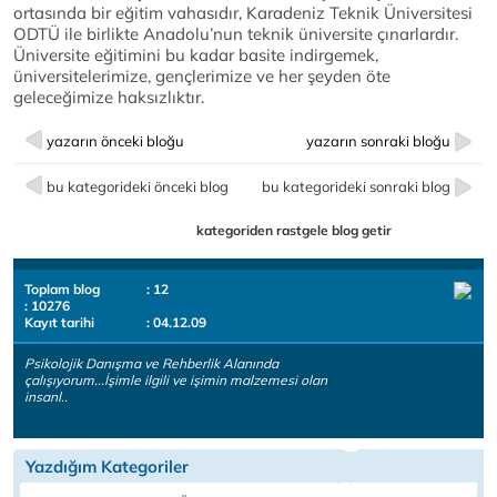
ortasında bir eğitim vahasıdır, Karadeniz Teknik Üniversitesi
ODTÜ ile birlikte Anadolu’nun teknik üniversite çınarlardır.
Üniversite eğitimini bu kadar basite indirgemek,
üniversitelerimize, gençlerimize ve her şeyden öte
geleceğimize haksızlıktır.
yazarın önceki bloğu
yazarın sonraki bloğu
bu kategorideki önceki blog
bu kategorideki sonraki blog
kategoriden rastgele blog getir
Toplam blog
: 12
: 10276
Kayıt tarihi
: 04.12.09
Psikolojik Danışma ve Rehberlik Alanında
çalışıyorum...İşimle ilgili ve işimin malzemesi olan
insanl..
Yazdığım Kategoriler