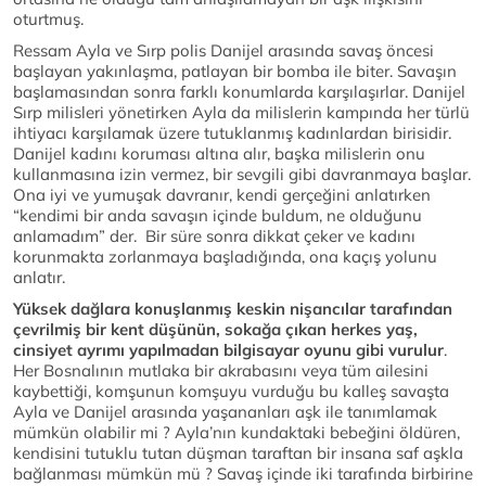
oturtmuş.
Ressam Ayla ve Sırp polis Danijel arasında savaş öncesi
başlayan yakınlaşma, patlayan bir bomba ile biter. Savaşın
başlamasından sonra farklı konumlarda karşılaşırlar. Danijel
Sırp milisleri yönetirken Ayla da milislerin kampında her türlü
ihtiyacı karşılamak üzere tutuklanmış kadınlardan birisidir.
Danijel kadını koruması altına alır, başka milislerin onu
kullanmasına izin vermez, bir sevgili gibi davranmaya başlar.
Ona iyi ve yumuşak davranır, kendi gerçeğini anlatırken
“kendimi bir anda savaşın içinde buldum, ne olduğunu
anlamadım” der. Bir süre sonra dikkat çeker ve kadını
korunmakta zorlanmaya başladığında, ona kaçış yolunu
anlatır.
Yüksek dağlara konuşlanmış keskin nişancılar tarafından
çevrilmiş bir kent düşünün,
sokağa çıkan herkes yaş,
cinsiyet ayrımı yapılmadan bilgisayar oyunu gibi vurulur
.
Her Bosnalının mutlaka bir akrabasını veya tüm ailesini
kaybettiği, komşunun komşuyu vurduğu bu kalleş savaşta
Ayla ve Danijel arasında yaşananları aşk ile tanımlamak
mümkün olabilir mi ? Ayla’nın kundaktaki bebeğini öldüren,
kendisini tutuklu tutan düşman taraftan bir insana saf aşkla
bağlanması mümkün mü ? Savaş içinde iki tarafında birbirine