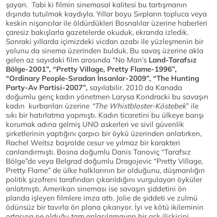
şayan. Tabi ki filmin sinemasal kalitesi bu tartışmanın
dışında tutulmak kaydıyla. Yıllar boyu Sırpların topluca veya
keskin nişancılar ile öldürdükleri Bosnalılar üzerine haberleri
çaresiz bakışlarla gazetelerde okuduk, ekranda izledik.
Sonraki yıllarda içimizdeki vicdan azabı ile yüzleşmenin bir
yolunu da sinema üzerinden bulduk. Bu savaş üzerine akla
gelen az sayıdaki film arasında “No Man’s
Land-Tarafsız
Bölge-2001”, “Pretty Village, Pretty Flame-1996”,
“Ordinary People-Sıradan İnsanlar-2009”, “The Hunting
Party-Av Partisi-2007”,
sayılabilir. 2010 da Kanada
doğumlu genç kadın yönetmen Larysa Kondracki bu savaşın
kadın kurbanları üzerine
“The Whistbloster-Köstebek
” ile
sıkı bir hatırlatma yapmıştı. Kadın ticaretini bu ülkeye barışı
korumak adına gelmiş UNO askerleri ve sivil güvenlik
şirketlerinin yaptığını çarpıcı bir öykü üzerinden anlatırken,
Rachel Weitsz başrolde cesur ve yılmaz bir karakteri
canlandırmıştı. Bosna doğumlu Danis Tanoviç “Tarafsız
Bölge”de veya Belgrad doğumlu Dragojevic “Pretty Village,
Pretty Flame” de ülke halklarının bir olduğunu, düşmanlığın
politik şizofreni tarafından çıkarıldığını vurgulayan öyküler
anlatmıştı. Amerikan sineması ise savaşın şiddetini ön
planda işleyen filmlere imza attı. Jolie de şiddeti ve zulmü
ödünsüz bir tavırla ön plana çıkarıyor. İyi ve kötü ikileminin
ortasına ne olduğu tam anlaşılamayan bir aşk ilişkisini