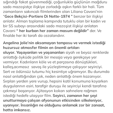
sığındığı fakat güvenmediği, çoğunlukla güçlünün mağduru
sado mazoşistçe ilişkiye zorladığı aşkın farklı bir hali. Tüm
zamanların sakıncalı filmlerinden olan Liliana Cavani’nin
“
Gece Bekçisi-Portiere Di Notte-1974 ”
benzer bir ilişkiyi
anlatır. Alman toplama kampında tutuklu olan bir kadın ve
bir SS subayı arasındaki sado mazoşist ilişkiyi anlatan
Cavani
“ her kurban her zaman masum değildir”
der. Ve
finalde her iki tarafı da cezalandırır.
Angelina Jolie’nin aksamayan temposu ve vermek istediği
huzursuz atmosfer filmin en önemli artıları
oluyor. Yaşayanları ve yaşananları
siyah ve beyaz renklerde
anlattığı öyküde politik bir mesaja veya gerekçeye yer
vermiyor. Kadınların köle ve et parçasına dönüştükleri,
kalleş,acımasız savaş ile yüzleştirmeye çalışıyor seyirciyi.
Sert ve ödünsüz tutumu hiç kesintiye uğramıyor. Bu durumda
nasıl anlattığından çok, neden anlattığı önem kazanıyor.
Sırpları yerden yere vurup, hepsini katil konumuna koyarken
duygularının esiri, tarafgir duruşu ile seyirciyi kendi tarafına
çekmeyi başarıyor. Ajitasyon kokan sahnelere rağmen
istediği hedefe ulaşıyor film.
Seyirci, zamanın her şeyi
unutturmaya çalışan afyonunun etkisinden silkeleniyor,
uyanıyor. İnsanlığın ne olduğunu anlamak zor bir zanaat,
hatta imkansız.