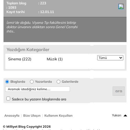
Toplam blog
: 223
: 1093
Kayıt tarihi
: 12.01.11
İzmir’de doğdu. Viyana Tıp fakültesini bitirip
doktor ünvanını aldıktan sonra Genel Cerrahi
ihtis..
Yazdığım Kategoriler
Sinema (222)
Müzik (1)
Bloglarda
Yazarlarda
Galerilerde
Sadece bu yazarın bloglarında ara
|
|
Yukarı
Anasayfa
Bize Ulaşın
Kullanım Koşulları
© Milliyet Blog Copyright 2026