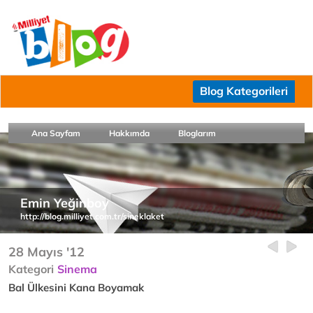
Blog Kategorileri
Ana Sayfam
Hakkımda
Bloglarım
Emin Yeğinboy
http://blog.milliyet.com.tr/sineklaket
28 Mayıs '12
Kategori
Sinema
Bal Ülkesini Kana Boyamak