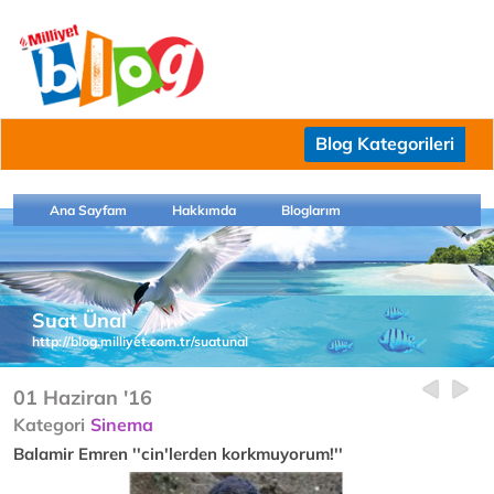
Blog Kategorileri
Ana Sayfam
Hakkımda
Bloglarım
Suat Ünal
http://blog.milliyet.com.tr/suatunal
01 Haziran '16
Kategori
Sinema
Balamir Emren ''cin'lerden korkmuyorum!''