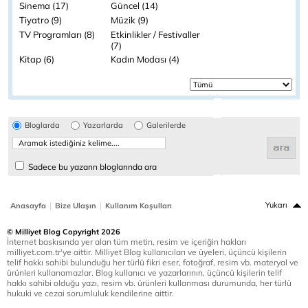
Sinema (17)
Güncel (14)
Tiyatro (9)
Müzik (9)
TV Programları (8)
Etkinlikler / Festivaller
(7)
Kitap (6)
Kadın Modası (4)
Bloglarda
Yazarlarda
Galerilerde
Sadece bu yazarın bloglarında ara
|
|
Yukarı
Anasayfa
Bize Ulaşın
Kullanım Koşulları
© Milliyet Blog Copyright 2026
İnternet baskısında yer alan tüm metin, resim ve içeriğin hakları
milliyet.com.tr'ye aittir. Milliyet Blog kullanıcıları ve üyeleri, üçüncü kişilerin
telif hakkı sahibi bulunduğu her türlü fikri eser, fotoğraf, resim vb. materyal ve
ürünleri kullanamazlar. Blog kullanıcı ve yazarlarının, üçüncü kişilerin telif
hakkı sahibi olduğu yazı, resim vb. ürünleri kullanması durumunda, her türlü
hukuki ve cezai sorumluluk kendilerine aittir.