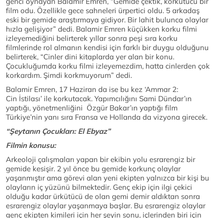
genci oynayan Balamir Emren, “Gemide çektik, korkutucu bir
film odu. Özellikle gece sahneleri ürpertici oldu. 5 arkadaş
eski bir gemide araştırmaya gidiyor. Bir lahit bulunca olaylar
hızla gelişiyor” dedi. Balamir Emren küçükken korku filmi
izleyemediğini belirterek yıllar sonra peşi sıra korku
filmlerinde rol almanın kendisi için farklı bir duygu olduğunu
belirterek, “Cinler dini kitaplarda yer alan bir konu.
Çocukluğumda korku filmi izleyemezdim, hatta cinlerden çok
korkardım. Şimdi korkmuyorum” dedi.
Balamir Emren, 17 Haziran da ise bu kez ‘Ammar 2:
Cin İstilası’ ile korkutacak. Yapımcılığını Sami Dündar’ın
yaptığı, yönetmenliğini Özgür Bakar’ın yaptığı film
Türkiye’nin yanı sıra Fransa ve Hollanda da vizyona girecek.
“Şeytanın Çocukları: El Ebyaz”
Filmin konusu:
Arkeoloji çalışmaları yapan bir ekibin yolu esrarengiz bir
gemide kesişir. 2 yıl önce bu gemide korkunç olaylar
yaşanmıştır ama görevi alan yeni ekipten yalnızca bir kişi bu
olayların iç yüzünü bilmektedir. Genç ekip için ilgi çekici
olduğu kadar ürkütücü de olan gemi demir aldıktan sonra
esrarengiz olaylar yaşanmaya başlar. Bu esrarengiz olaylar
genç ekipten kimileri için her şeyin sonu, içlerinden biri için