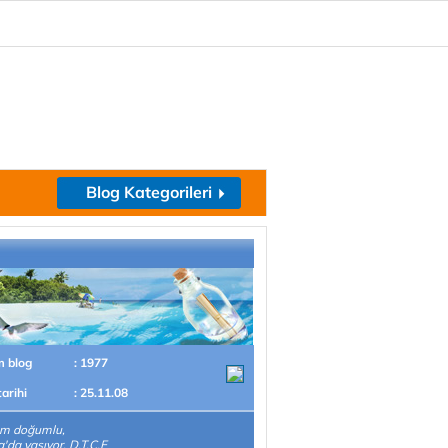
Blog Kategorileri
m blog
: 1977
tarihi
: 25.11.08
um doğumlu,
'da yaşıyor. D.T.C.F