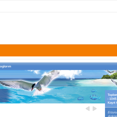
loglarım
Topla
: 1045
Kayıt 
Erzur
Ankara