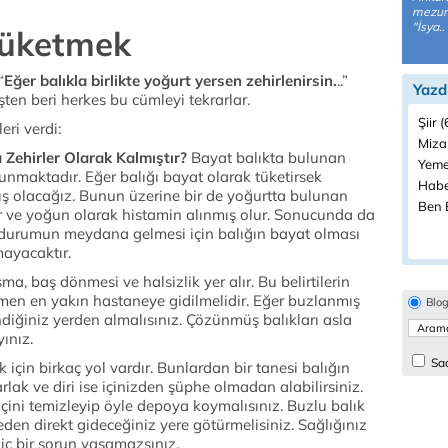
mezunu
"İsya..
Tüketmek
“
Eğer balıkla birlikte yoğurt yersen zehirlenirsin.
..”
Yazd
en beri herkes bu cümleyi tekrarlar.
Şiir 
ri verdi:
Miza
a Zehirler Olarak Kalmıştır?
Bayat balıkta bulunan
Yeme
unmaktadır. Eğer balığı bayat olarak tüketirsek
Habe
ş olacağız. Bunun üzerine bir de yoğurtta bulunan
Ben B
ar ve yoğun olarak histamin alınmış olur. Sonucunda da
 durumun meydana gelmesi için balığın bayat olması
mayacaktır.
ma, baş dönmesi ve halsizlik yer alır. Bu belirtilerin
men en yakın hastaneye gidilmelidir. Eğer buzlanmış
Blo
ndiğiniz yerden almalısınız. Çözünmüş balıkları asla
ınız.
Sad
için birkaç yol vardır. Bunlardan bir tanesi balığın
rlak ve diri ise içinizden şüphe olmadan alabilirsiniz.
çini temizleyip öyle depoya koymalısınız. Buzlu balık
en direkt gideceğiniz yere götürmelisiniz. Sağlığınız
iç bir sorun yaşamazsınız.