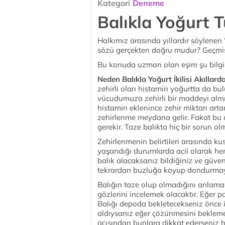
Kategori
Deneme
Balıkla Yoğurt 
Halkımız arasında yıllardır söylenen 
sözü gerçekten doğru mudur? Geçmişt
Bu konuda uzman olan eşim şu bilgile
Neden Balıkla Yoğurt İkilisi Akıllard
zehirli olan histamin yoğurtta da bul
vücudumuza zehirli bir maddeyi almı
histamin eklenince zehir miktarı art
zehirlenme meydana gelir. Fakat bu
gerekir. Taze balıkta hiç bir sorun ol
Zehirlenmenin belirtileri arasında kus
yaşandığı durumlarda acil olarak he
balık alacaksanız bildiğiniz ve güve
tekrardan buzluğa koyup dondurmay
Balığın taze olup olmadığını anlamak 
gözlerini incelemek olacaktır. Eğer pa
Balığı depoda bekletecekseniz önce i
aldıysanız eğer çözünmesini beklemed
açısından bunlara dikkat ederseniz h