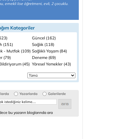
, emekli lise öğretmeni, evli, 2 çocuklu.
ığım Kategoriler
(623)
Güncel (162)
h (151)
Sağlık (118)
k - Mutfak (109)
Sağlıklı Yaşam (84)
r (79)
Deneme (69)
ildiriyorum (45)
Yöresel Yemekler (43)
glarda
Yazarlarda
Galerilerde
ece bu yazarın bloglarında ara