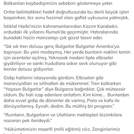
Balkanları kaybedişimizin sebebini göstermeye yeter.
Onlar belirledikleri hedef doğrultusunda bu denli büyük işleri
başarırken, biz sonu hezimet olan gaflet uykusuna yatmıştık.
İstiklal Harbi’mizin kahramanlarından Kazım Karabekir,
ordudaki ilk yıllarını Rumeli’de geçirmiştir. Hatıralarında
buradaki hazin manzarayı çok güzel tasvir eder.
“Sık sık tren dolusu genç Bulgarlar Bulgarlar Amerika’ya
taşınıyor. Bu yeni modaymış. Her yerde bunların naklini temin
için acenteler açılmış. Yeknesak medeni tipte elbiseler
giydiriliyor ve sanki hudutlara asker sevk olunuyor gibi
trenler dolusu gidiyorlar.
Gidip hallerini istasyonda gördüm. Elbiseleri gibi
maneviyatları ve sıhhatleri de mükemmel. Tren kalkarken
“Yaşasın Bulgarlar” diye Bulgarca bağırdılar. Çok müteessir
oldum. Bu hali icap edenlere anlattım. Kim kime… Bunlardan
daha evvel gidip de dönenler de varmış. Para ve kafa ile
dönüyorlarmış. Eyvah, dedim. Bu müthiş bir program.”
“Rumların, Bulgarların ve Ulahların mektepleri bizimkilere
nazaran pek ilerideydi.”
“Hükümetimizin maarifi (milli eğitimi) cılız. Zenginlerimiz