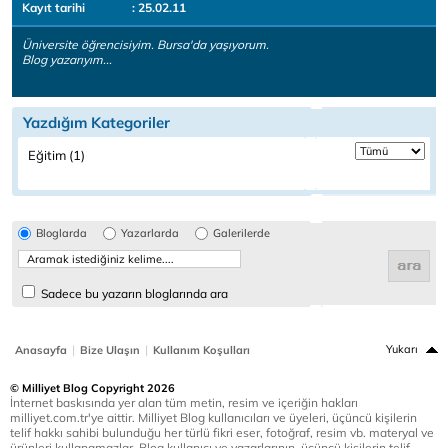
Kayıt tarihi
: 25.02.11
Üniversite öğrencisiyim. Bursa'da yaşıyorum.
Blog yazarıyım...
Yazdığım Kategoriler
Eğitim (1)
Bloglarda
Yazarlarda
Galerilerde
Sadece bu yazarın bloglarında ara
|
|
Yukarı
Anasayfa
Bize Ulaşın
Kullanım Koşulları
© Milliyet Blog Copyright 2026
İnternet baskısında yer alan tüm metin, resim ve içeriğin hakları
milliyet.com.tr'ye aittir. Milliyet Blog kullanıcıları ve üyeleri, üçüncü kişilerin
telif hakkı sahibi bulunduğu her türlü fikri eser, fotoğraf, resim vb. materyal ve
ürünleri kullanamazlar. Blog kullanıcı ve yazarlarının, üçüncü kişilerin telif