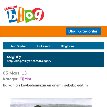
Blog Kategorileri
Ana Sayfam
Hakkımda
Bloglarım
caghry
http://blog.milliyet.com.tr/caghry
05 Mart '13
Kategori
Eğitim
Balkanları kaybedişimizin en önemli sebebi; eğitim