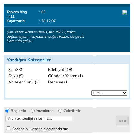
Toplam blog
: 63
: 411
Kayıt tarihi
: 28.12.07
Şair-Yazar: Ahmet Ünal ÇAM 1967 Çankırı
doğumluyum. Hayatımın çoğu Ankara'da geçti.
Kamu'da çalışı..
Yazdığım Kategoriler
Şiir (33)
Edebiyat (18)
Öykü (9)
Gündelik Yaşam (1)
Anneler Günü (1)
Deneme (1)
Bloglarda
Yazarlarda
Galerilerde
Sadece bu yazarın bloglarında ara