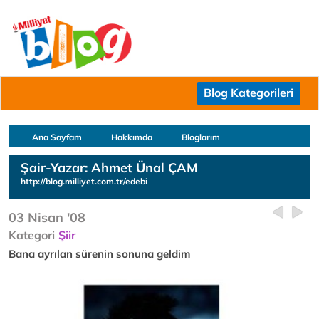
Blog Kategorileri
Ana Sayfam
Hakkımda
Bloglarım
Şair-Yazar: Ahmet Ünal ÇAM
http://blog.milliyet.com.tr/edebi
03 Nisan '08
Kategori
Şiir
Bana ayrılan sürenin sonuna geldim