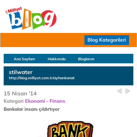
Blog Kategorileri
Ana Sayfam
Hakkımda
Bloglarım
stilwater
http://blog.milliyet.com.tr/ayhankanat
15 Nisan '14
Kategori
Ekonomi - Finans
Bankalar insanı çıldırtıyor