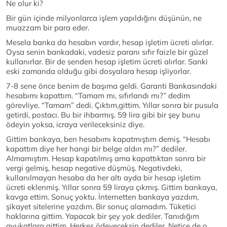
Ne olur ki?
Bir gün içinde milyonlarca işlem yapıldığını düşünün, ne
muazzam bir para eder.
Mesela banka da hesabın vardır, hesap işletim ücreti alırlar.
Oysa senin bankadaki, vadesiz paranı sıfır faizle bir güzel
kullanırlar. Bir de senden hesap işletim ücreti alırlar. Sanki
eski zamanda olduğu gibi dosyalara hesap işliyorlar.
7-8 sene önce benim de başıma geldi. Garanti Bankasındaki
hesabımı kapattım. “Tamam mı, sıfırlandı mı?” dedim
görevliye. “Tamam” dedi. Çıktım,gittim. Yıllar sonra bir pusula
getirdi, postacı. Bu bir ihbarmış. 59 lira gibi bir şey bunu
ödeyin yoksa, icraya verileceksiniz diye.
Gittim bankaya, ben hesabımı kapatmıştım demiş. “Hesabı
kapattım diye her hangi bir belge aldın mı?” dediler.
Almamıştım. Hesap kapatılmış ama kapattıktan sonra bir
vergi gelmiş, hesap negative düşmüş. Negativdeki,
kullanılmayan hesaba da her altı ayda bir hesap işletim
ücreti eklenmiş. Yıllar sonra 59 liraya çıkmış. Gittim bankaya,
kavga ettim. Sonuç yoktu. İnternetten bankaya yazdım,
şikayet sitelerine yazdım. Bir sonuç alamadım. Tüketici
haklarına gittim. Yapacak bir şey yok dediler. Tanıdığım
avukatlara gittim. Herkes ödeyeceksin dediler. Netice de o