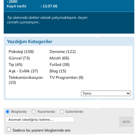
: 2690
Kayıt tarihi
: 13.07.06
Tıp alanında doktor olarak çalışmaktayım, beyin
cerrahi uzmanıyım..
Yazdığım Kategoriler
Psikoloji (158)
Deneme (122)
Güncel (73)
Mizah (66)
Tıp (45)
Futbol (38)
Aşk - Evlilik (37)
Blog (15)
Telekomünikasyon
TV Programları (9)
(10)
Bloglarda
Yazarlarda
Galerilerde
Sadece bu yazarın bloglarında ara