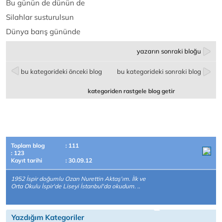
Bu günün de dünün de
Silahlar susturulsun
Dünya barış gününde
yazarın sonraki bloğu
bu kategorideki önceki blog
bu kategorideki sonraki blog
kategoriden rastgele blog getir
Toplam blog
: 111
: 123
Kayıt tarihi
: 30.09.12
1952 İspir doğumlu Ozan Nurettin Aktaş'ım. İlk ve
Orta Okulu İspir'de Liseyi İstanbul'da okudum. ..
Yazdığım Kategoriler