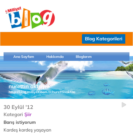
Blog Kategorileri
Ana Sayfam
Hakkımda
Bloglarım
nurettin aktaş
http://blog.milliyet.com.tr/nurettinaktas
30 Eylül '12
Kategori
Şiir
Barış istiyorum
Kardeş kardeş yaşayan