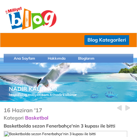
Blog Kategorileri
Ana Sayfam
Hakkımda
Bloglarım
NADİR KALBİNUR
http://blog.milliyet.com.tr/nadirkalbinur
16 Haziran '17
Kategori
Basketbol
Basketbolda sezon Fenerbahçe'nin 3 kupası ile bitti