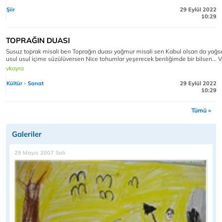
Şiir
29 Eylül 2022
10:29
TOPRAĞIN DUASI
Susuz toprak misali ben Toprağın duası yağmur misali sen Kabul olsan da yağs
usul usul içime süzülüversen Nice tohumlar yeşerecek benliğimde bir bilsen... V
vkayra
Kültür - Sanat
29 Eylül 2022
10:29
Tümü »
Galeriler
29 Mayıs 2007 Salı