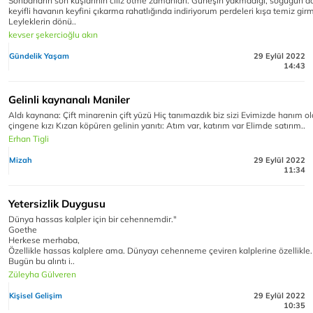
Sonbaharın son kuşlarının cılız ötme zamanları. Güneşin yakmadığı, soğuğun 
keyifli havanın keyfini çıkarma rahatlığında indiriyorum perdeleri kışa temiz gir
Leyleklerin dönü..
kevser şekercioğlu akın
Gündelik Yaşam
29 Eylül 2022
14:43
Gelinli kaynanalı Maniler
Aldı kaynana: Çift minarenin çift yüzü Hiç tanımazdık biz sizi Evimizde hanım o
çingene kızı Kızan köpüren gelinin yanıtı: Atım var, katırım var Elimde satırım..
Erhan Tigli
Mizah
29 Eylül 2022
11:34
Yetersizlik Duygusu
Dünya hassas kalpler için bir cehennemdir."
Goethe
Herkese merhaba,
Özellikle hassas kalplere ama. Dünyayı cehenneme çeviren kalplerine özellikle.
Bugün bu alıntı i..
Züleyha Gülveren
Kişisel Gelişim
29 Eylül 2022
10:35