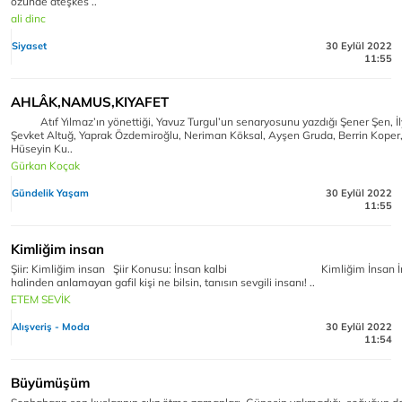
özünde ateşkes ..
ali dinc
Siyaset
30 Eylül 2022
11:55
AHLÂK,NAMUS,KIYAFET
Atıf Yılmaz’ın yönettiği, Yavuz Turgul’un senaryosunu yazdığı Şener Şen, İ
Şevket Altuğ, Yaprak Özdemiroğlu, Neriman Köksal, Ayşen Gruda, Berrin Koper,
Hüseyin Ku..
Gürkan Koçak
Gündelik Yaşam
30 Eylül 2022
11:55
Kimliğim insan
Şiir: Kimliğim insan Şiir Konusu: İnsan kalbi Kimliğim İnsan İ
halinden anlamayan gafil kişi ne bilsin, tanısın sevgili insanı! ..
ETEM SEVİK
Alışveriş - Moda
30 Eylül 2022
11:54
Büyümüşüm