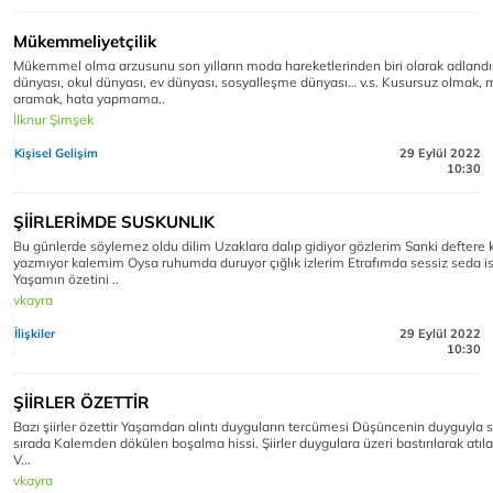
Mükemmeliyetçilik
Mükemmel olma arzusunu son yılların moda hareketlerinden biri olarak adlandırab
dünyası, okul dünyası, ev dünyası, sosyalleşme dünyası… v.s. Kusursuz olmak
aramak, hata yapmama..
İlknur Şimşek
Kişisel Gelişim
29 Eylül 2022
10:30
ŞİİRLERİMDE SUSKUNLIK
Bu günlerde söylemez oldu dilim Uzaklara dalıp gidiyor gözlerim Sanki deftere
yazmıyor kalemim Oysa ruhumda duruyor çığlık izlerim Etrafımda sessiz seda i
Yaşamın özetini ..
vkayra
İlişkiler
29 Eylül 2022
10:30
ŞİİRLER ÖZETTİR
Bazı şiirler özettir Yaşamdan alıntı duyguların tercümesi Düşüncenin duyguyla s
sırada Kalemden dökülen boşalma hissi. Şiirler duygulara üzeri bastırılarak atıl
V...
vkayra