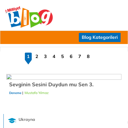
Blog Kategorileri
1
2
3
4
5
6
7
8
Sevginin Sesini Duydun mu Sen 3.
|
Mustafa Yılmaz
21/12/2018
Deneme
Ukrayna