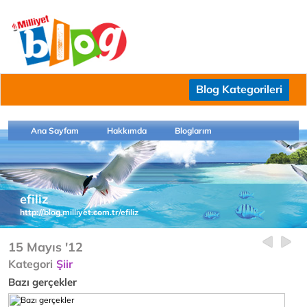
Blog Kategorileri
Ana Sayfam
Hakkımda
Bloglarım
efiliz
http://blog.milliyet.com.tr/efiliz
15 Mayıs '12
Kategori
Şiir
Bazı gerçekler