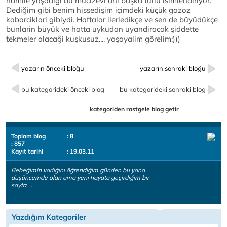
hamile yaşadiği bu mucizevi ani başka türlü isimlendiriyor.
Dediğim gibi benim hissedişim içimdeki küçük gazoz
kabarciklari gibiydi. Haftalar ilerledikçe ve sen de büyüdükçe
bunlarin büyük ve hatta uykudan uyandiracak şiddette
tekmeler olacaği kuşkusuz.... yaşayalim görelim:)))
yazarın önceki bloğu
yazarın sonraki bloğu
bu kategorideki önceki blog
bu kategorideki sonraki blog
kategoriden rastgele blog getir
Toplam blog
: 8
: 857
Kayıt tarihi
: 19.03.11
Bebeğimin varlığını öğrendiğim günden bu yana
düşüncemde olan ama yeni hayata geçirdiğim bir
sayfa. ..
Yazdığım Kategoriler