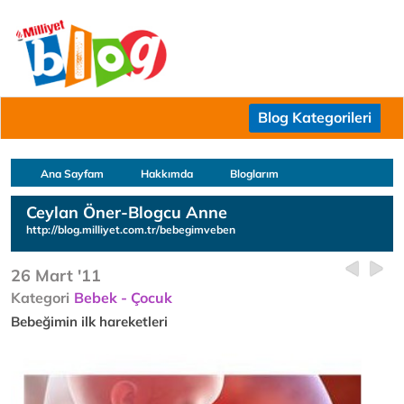
Blog Kategorileri
Ana Sayfam
Hakkımda
Bloglarım
Ceylan Öner-Blogcu Anne
http://blog.milliyet.com.tr/bebegimveben
26 Mart '11
Kategori
Bebek - Çocuk
Bebeğimin ilk hareketleri