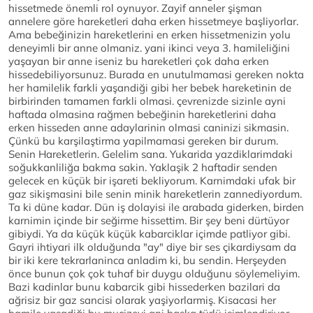
hissetmede önemli rol oynuyor. Zayif anneler şişman
annelere göre hareketleri daha erken hissetmeye başliyorlar.
Ama bebeğinizin hareketlerini en erken hissetmenizin yolu
deneyimli bir anne olmaniz. yani ikinci veya 3. hamileliğini
yaşayan bir anne iseniz bu hareketleri çok daha erken
hissedebiliyorsunuz. Burada en unutulmamasi gereken nokta
her hamilelik farkli yaşandiği gibi her bebek hareketinin de
birbirinden tamamen farkli olmasi. çevrenizde sizinle ayni
haftada olmasina rağmen bebeğinin hareketlerini daha
erken hisseden anne adaylarinin olmasi caninizi sikmasin.
Çünkü bu karşilaştirma yapilmamasi gereken bir durum.
Senin Hareketlerin. Gelelim sana. Yukarida yazdiklarimdaki
soğukkanliliğa bakma sakin. Yaklaşik 2 haftadir senden
gelecek en küçük bir işareti bekliyorum. Karnimdaki ufak bir
gaz sikişmasini bile senin minik hareketlerin zannediyordum.
Ta ki düne kadar. Dün iş dolayisi ile arabada giderken, birden
karnimin içinde bir seğirme hissettim. Bir şey beni dürtüyor
gibiydi. Ya da küçük küçük kabarciklar içimde patliyor gibi.
Gayri ihtiyari ilk olduğunda "ay" diye bir ses çikardiysam da
bir iki kere tekrarlaninca anladim ki, bu sendin. Herşeyden
önce bunun çok çok tuhaf bir duygu olduğunu söylemeliyim.
Bazi kadinlar bunu kabarcik gibi hissederken bazilari da
ağrisiz bir gaz sancisi olarak yaşiyorlarmiş. Kisacasi her