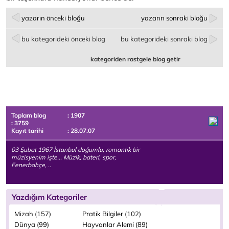
yazarın önceki bloğu
yazarın sonraki bloğu
bu kategorideki önceki blog
bu kategorideki sonraki blog
kategoriden rastgele blog getir
Toplam blog
: 1907
: 3759
Kayıt tarihi
: 28.07.07
03 Şubat 1967 İstanbul doğumlu, romantik bir
müzisyenim işte... Müzik, bateri, spor,
Fenerbahçe, ..
Yazdığım Kategoriler
Mizah (157)
Pratik Bilgiler (102)
Dünya (99)
Hayvanlar Alemi (89)