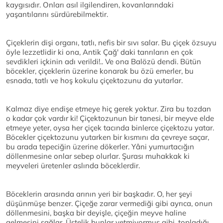
kaygısıdır. Onları asıl ilgilendiren, kovanlarındaki
yaşantılarını sürdürebilmektir.
Çiçeklerin dişi organı, tatlı, nefis bir sıvı salar. Bu çiçek özsuyu
öyle lezzetlidir ki ona, Antik Çağ' daki tanrıların en çok
sevdikleri içkinin adı verildi!.. Ve ona Balözü dendi. Bütün
böcekler, çiçeklerin üzerine konarak bu özü emerler, bu
esnada, tatlı ve hoş kokulu çiçektozunu da yutarlar.
Kalmaz diye endişe etmeye hiç gerek yoktur. Zira bu tozdan
o kadar çok vardır ki! Çiçektozunun bir tanesi, bir meyve elde
etmeye yeter, oysa her çiçek tacında binlerce çiçektozu yatar.
Böcekler çiçektozunu yutarken bir kısmını da çevreye saçar,
bu arada tepeciğin üzerine dökerler. Yâni yumurtacığın
döllenmesine onlar sebep olurlar. Şurası muhakkak ki
meyveleri üretenler aslında böceklerdir.
Böceklerin arasında arının yeri bir başkadır. O, her şeyi
düşünmüşe benzer. Çiçeğe zarar vermediği gibi ayrıca, onun
döllenmesini, başka bir deyişle, çiçeğin meyve haline
gelmesini sağlar. Üstelik bunlar yetmiyormuş gibi, topladığı