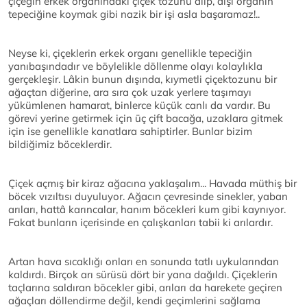
çiçeğin erkek organındaki çiçek tozunu alıp, dişi organın
tepeciğine koymak gibi nazik bir işi asla başaramaz!..
Neyse ki, çiçeklerin erkek organı genellikle tepeciğin
yanıbaşındadır ve böylelikle döllenme olayı kolaylıkla
gerçekleşir. Lâkin bunun dışında, kıymetli çiçektozunu bir
ağaçtan diğerine, ara sıra çok uzak yerlere taşımayı
yükümlenen hamarat, binlerce küçük canlı da vardır. Bu
görevi yerine getirmek için üç çift bacağa, uzaklara gitmek
için ise genellikle kanatlara sahiptirler. Bunlar bizim
bildiğimiz böceklerdir.
Çiçek açmış bir kiraz ağacına yaklaşalım... Havada müthiş bir
böcek vızıltısı duyuluyor. Ağacın çevresinde sinekler, yaban
arıları, hattâ karıncalar, hanım böcekleri kum gibi kaynıyor.
Fakat bunların içerisinde en çalışkanları tabii ki arılardır.
Artan hava sıcaklığı onları en sonunda tatlı uykularından
kaldırdı. Birçok arı sürüsü dört bir yana dağıldı. Çiçeklerin
taçlarına saldıran böcekler gibi, arıları da harekete geçiren
ağaçları döllendirme değil, kendi geçimlerini sağlama