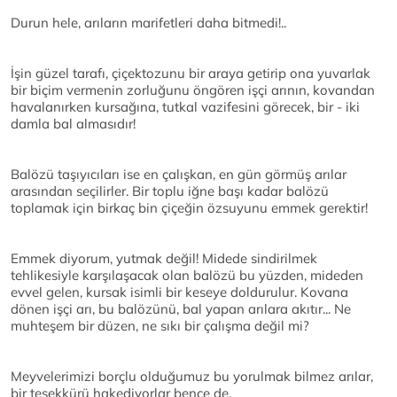
Durun hele, arıların marifetleri daha bitmedi!..
İşin güzel tarafı, çiçektozunu bir araya getirip ona yuvarlak
bir biçim vermenin zorluğunu öngören işçi arının, kovandan
havalanırken kursağına, tutkal vazifesini görecek, bir - iki
damla bal almasıdır!
Balözü taşıyıcıları ise en çalışkan, en gün görmüş arılar
arasından seçilirler. Bir toplu iğne başı kadar balözü
toplamak için birkaç bin çiçeğin özsuyunu emmek gerektir!
Emmek diyorum, yutmak değil! Midede sindirilmek
tehlikesiyle karşılaşacak olan balözü bu yüzden, mideden
evvel gelen, kursak isimli bir keseye doldurulur. Kovana
dönen işçi arı, bu balözünü, bal yapan arılara akıtır... Ne
muhteşem bir düzen, ne sıkı bir çalışma değil mi?
Meyvelerimizi borçlu olduğumuz bu yorulmak bilmez arılar,
bir teşekkürü hakediyorlar bence de.