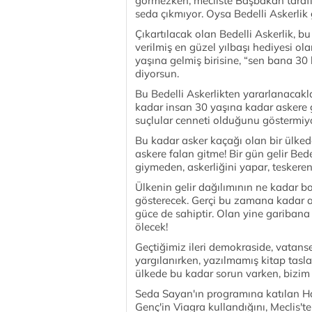
görmezken, mecliste Başbakan tarafın
seda çıkmıyor. Oysa Bedelli Askerlik 
Çıkartılacak olan Bedelli Askerlik, 
verilmiş en güzel yılbaşı hediyesi ola
yaşına gelmiş birisine, “sen bana 30 b
diyorsun.
Bu Bedelli Askerlikten yararlanacakl
kadar insan 30 yaşına kadar askere g
suçlular cenneti olduğunu göstermi
Bu kadar asker kaçağı olan bir ülkede
askere falan gitme! Bir gün gelir Bede
giymeden, askerliğini yapar, teskereni
Ülkenin gelir dağılımının ne kadar 
gösterecek. Gerçi bu zamana kadar a
güce de sahiptir. Olan yine garibana
ölecek!
Geçtiğimiz ileri demokraside, vatanse
yargılanırken, yazılmamış kitap tasla
ülkede bu kadar sorun varken, bizim 
Seda Sayan'ın programına katılan Hay
Genç'in Viagra kullandığını, Meclis'