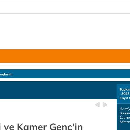
loglarım
Topla
: 3093
Kayıt 
Antaly
doğdu
Üniver
Mimar.
li ve Kamer Genç'in