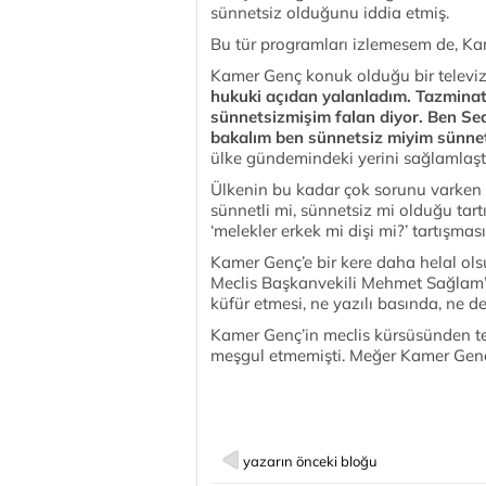
sünnetsiz olduğunu iddia etmiş.
Bu tür programları izlemesem de, Ka
Kamer Genç konuk olduğu bir televi
hukuki açıdan yalanladım. Tazmina
sünnetsizmişim falan diyor. Ben Sed
bakalım ben sünnetsiz miyim sünnetli
ülke gündemindeki yerini sağlamlaştır
Ülkenin bu kadar çok sorunu varken 
sünnetli mi, sünnetsiz mi olduğu tart
‘melekler erkek mi dişi mi?’ tartışma
Kamer Genç’e bir kere daha helal ols
Meclis Başkanvekili Mehmet Sağlam’
küfür etmesi, ne yazılı basında, ne 
Kamer Genç’in meclis kürsüsünden te
meşgul etmemişti. Meğer Kamer Genç’
yazarın önceki bloğu