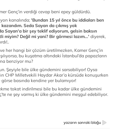
mer Genç’in verdiği cevap beni epey güldürdü.
zyon kanalında;
'Bundan 15 yıl önce bu iddiaları ben
t kazandım. Seda Sayan da çıkmış yok
a Sayan'a bir şey teklif ediyorum, gelsin baksın
 miyim? Değil mi yani? Bir görmesi lazım...'
diyerek,
dı!..
ve her hangi bir çözüm üretilmezken, Kamer Genç’in
ışılıyorsa, bu kuşatma altındaki İstanbul’da papazların
sına benziyor mu?
un. Şeyiyle bile ülke gündemini sarsabiliyor! Oysa
ın CHP Milletvekili Haydar Akar’a kürsüde konuşurken
de görse basında kendine yer bulamıyor!
kme tokat indirilmesi bile bu kadar ülke gündemini
te ne şey varmış ki ülke gündemini meşgul edebiliyor.
yazarın sonraki bloğu