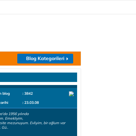
Blog Kategorileri
m blog
: 3842
tarihi
: 23.03.08
a'da 1956 yılında
m. Emekliyim,
site mezunuyum. Evliyim, bir oğlum var
 Gü..