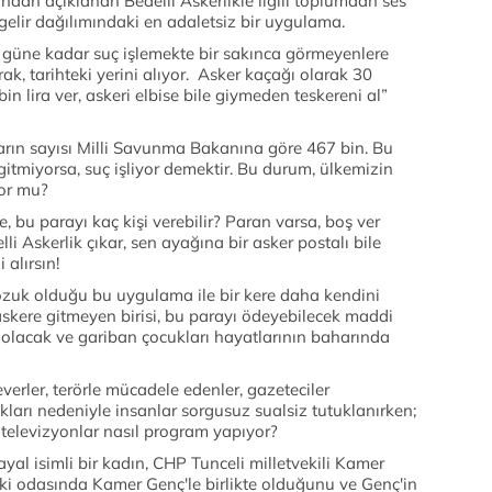
dan açıklanan Bedelli Askerlikle ilgili toplumdan ses
gelir dağılımındaki en adaletsiz bir uygulama.
bu güne kadar suç işlemekte bir sakınca görmeyenlere
rak, tarihteki yerini alıyor. Asker kaçağı olarak 30
in lira ver, askeri elbise bile giymeden teskereni al”
arın sayısı Milli Savunma Bakanına göre 467 bin. Bu
itmiyorsa, suç işliyor demektir. Bu durum, ülkemizin
yor mu?
, bu parayı kaç kişi verebilir? Paran varsa, boş ver
lli Askerlik çıkar, sen ayağına bir asker postalı bile
 alırsın!
bozuk olduğu bu uygulama ile bir kere daha kendini
skere gitmeyen birisi, bu parayı ödeyebilecek maddi
 olacak ve gariban çocukları hayatlarının baharında
verler, terörle mücadele edenler, gazeteciler
kları nedeniyle insanlar sorgusuz sualsiz tutuklanırken;
televizyonlar nasıl program yapıyor?
al isimli bir kadın, CHP Tunceli milletvekili Kamer
teki odasında Kamer Genç'le birlikte olduğunu ve Genç'in