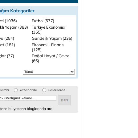
ığım Kategoriler
el (1036)
Futbol (577)
ıklı Yaşam (383)
Türkiye Ekonomisi
(355)
a (254)
Gündelik Yaşam (235)
set (181)
Ekonomi - Finans
(125)
lar (77)
Doğal Hayat / Çevre
(66)
glarda
Yazarlarda
Galerilerde
ece bu yazarın bloglarında ara