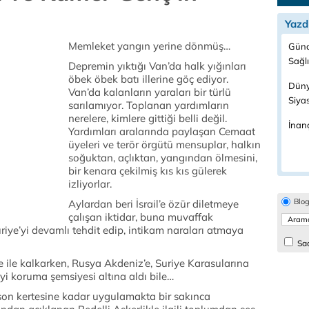
Yazd
Memleket yangın yerine dönmüş…
Günc
Sağl
Depremin yıktığı Van’da halk yığınları
öbek öbek batı illerine göç ediyor.
Düny
Van’da kalanların yaraları bir türlü
Siya
sarılamıyor. Toplanan yardımların
nerelere, kimlere gittiği belli değil.
İnanç
Yardımları aralarında paylaşan Cemaat
üyeleri ve terör örgütü mensuplar, halkın
soğuktan, açlıktan, yangından ölmesini,
bir kenara çekilmiş kıs kıs gülerek
izliyorlar.
Blo
Aylardan beri İsrail’e özür diletmeye
çalışan iktidar, buna muvaffak
riye’yi devamlı tehdit edip, intikam naraları atmaya
Sad
iye ile kalkarken, Rusya Akdeniz’e, Suriye Karasularına
yi koruma şemsiyesi altına aldı bile…
 son kertesine kadar uygulamakta bir sakınca