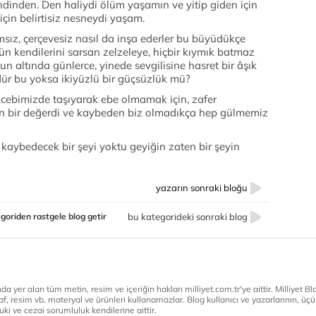
endinden. Den haliydi ölüm yaşamın ve yitip giden için
için belirtisiz nesneydi yaşam.
amsız, çerçevesiz nasıl da inşa ederler bu büyüdükçe
ün kendilerini sarsan zelzeleye, hiçbir kıymık batmaz
zun altında günlerce, yinede sevgilisine hasret bir âşık
üdür bu yoksa ikiyüzlü bir güçsüzlük mü?
i cebimizde taşıyarak ebe olmamak için, zafer
n bir değerdi ve kaybeden biz olmadıkça hep gülmemiz
kaybedecek bir şeyi yoktu geyiğin zaten bir şeyin
yazarın sonraki bloğu
goriden rastgele blog getir
bu kategorideki sonraki blog
a yer alan tüm metin, resim ve içeriğin hakları milliyet.com.tr'ye aittir. Milliyet Blog
af, resim vb. materyal ve ürünleri kullanamazlar. Blog kullanıcı ve yazarlarının, üçün
ki ve cezai sorumluluk kendilerine aittir.