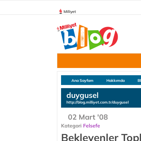
Milliyet
Ana Sayfam
Hakkımda
B
duygusel
http://blog.milliyet.com.tr/duygusel
02 Mart '08
Kategori
Felsefe
Bekleyenler Top