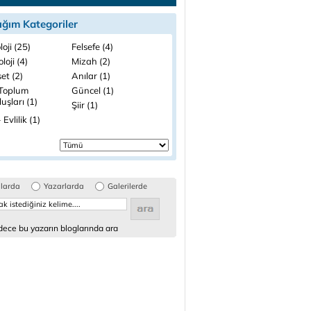
ığım Kategoriler
loji (25)
Felsefe (4)
loji (4)
Mizah (2)
et (2)
Anılar (1)
 Toplum
Güncel (1)
uşları (1)
Şiir (1)
 Evlilik (1)
glarda
Yazarlarda
Galerilerde
ece bu yazarın bloglarında ara