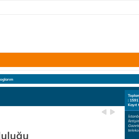
loglarım
Topla
: 1591
Kayıt 
İstanb
İletiş
Gazete
teleko
luluğu