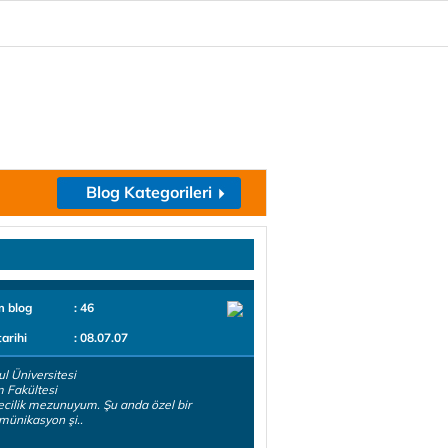
Blog Kategorileri
m blog
: 46
tarihi
: 08.07.07
ul Üniversitesi
im Fakültesi
cilik mezunuyum. Şu anda özel bir
münikasyon şi..