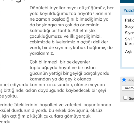
Dönülebilir yollar mıydı düştüğümüz, her
Yazd
yola koyulduğumuzda hayata? Sanırım
ne zaman başladığını bilmediğimiz ya
Psiko
da başlangıcının çok da öneminin
Sosyo
kalmadığı bir tarihti. Alt etmiştik
Siyas
çocukluğumuzu ve ilk gençliğimizi,
Sivil
cebimizde bilyelerimizin açtığı delikler
Kurul
vardı, bir de sıyrılmış kabuk bağlamış diz
Aşk -
yaralarımız.
Çok bilinmezli bir bekleyenler
topluluğuydu hayat ve bir aslan
gücünün yettiği bir geyiği parçalıyordu
karnından ya da geyik olanca
Blo
a lanet ediyordu kanının kokusundan, ölüme meydan
üş bittiğinde, aslan doyduğunda kaybedecek bir şeyi
de yoktu.
Sad
erinde ‘ötekilerinin’ hayalleri ve zaferleri, boyunlarında
sseksüel durdurun diyordu bu erkek dövüşünü, öksüz
z için açtığımız küçük çukurlara gömüyorduk
yordu.