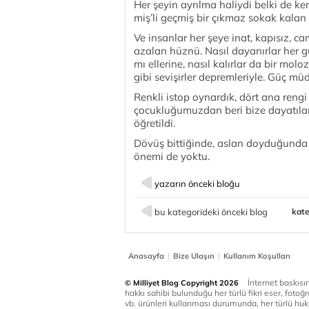
Her şeyin ayrılma haliydi belki de k
miş’li geçmiş bir çıkmaz sokak kalan 
Ve insanlar her şeye inat, kapısız, c
azalan hüznü. Nasıl dayanırlar her g
mı ellerine, nasıl kalırlar da bir molo
gibi sevişirler depremleriyle. Güç m
Renkli istop oynardık, dört ana reng
çocukluğumuzdan beri bize dayatıla
öğretildi.
Dövüş bittiğinde, aslan doyduğunda 
önemi de yoktu.
yazarın önceki bloğu
bu kategorideki önceki blog
kate
|
|
Anasayfa
Bize Ulaşın
Kullanım Koşulları
İnternet baskısınd
© Milliyet Blog Copyright 2026
hakkı sahibi bulunduğu her türlü fikri eser, fotoğr
vb. ürünleri kullanması durumunda, her türlü huku