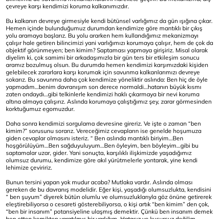
çevreye karşı kendimizi koruma kalkanımızdır.
Bu kalkanın devreye girmesiyle kendi bütünsel varlığımız da gün ışığına çıkar.
Hemen içinde bulunduğumuz durumdan kendimize göre mantıklı bir çıkış
yolu aramaya başlarız. Bu yolu ararken hem kullandığımız mekanizmayı
çalışır hale getiren bilincimizi yani varlığımızı korumaya çalışır, hem de çok da
objektif görünmeyen; ben kimim? Saptaması yapmaya girişiriz. Misal olarak
diyelim ki, çok samimi bir arkadaşımızla bir gün ters bir etkileşim sonucu
aramız bozulmuş olsun. Bu durumda hemen kendimizi karşımızdaki kişiden
gelebilecek zararlara karşı korumak için savunma kalkanlarımızı devreye
sokarız. Bu savunma daha çok kendimize yöneliktir aslında: Ben hiç de öyle
yapmadım…benim davranışım son derece normaldi…hatanın büyük kısmı
zaten ondaydı…gibi telkinlerle kendimizi haklı çıkarmaya bir nevi koruma
altına almaya çalışırız. Aslında korumaya çalıştığımız şey, zarar görmesinden
korktuğumuz egomuzdur.
Daha sonra kendimizi sorgulama devresine gireriz. Ve işte o zaman “ben
kimim?” sorusunu sorarız. Vereceğimiz cevapların ise genelde hoşumuza
giden cevaplar olmasını isteriz. “ Ben aslında mantıklı biriyim…Ben
hoşgörülüyüm…Ben sağduyuluyum…Ben öyleyim, ben böyleyim…gibi bu
saptamalar uzar, gider. Yani sonuçta, karşılıklı ilişkimizde yaşadığımız
olumsuz durumu, kendimize göre akıl yürütmelerle yontarak, yine kendi
lehimize çeviririz.
Bunun tersini yapan yok mudur acaba? Mutlaka vardır. Aslında olması
gereken de bu davranış modelidir. Eğer kişi, yaşadığı olumsuzlukta, kendisini
“ ben şuyum” diyerek bütün olumlu ve olumsuzluklarıyla göz önüne getirerek
eleştirebiliyorsa o cesareti gösterebiliyorsa, o kişi artık “ben kimim” den çok,
“ben bir insanım” potansiyeline ulaşmış demektir. Çünkü ben insanım demek
ben etten kemikten yaratılmış bir varlığım. Hatasız ve kusursuz değilim