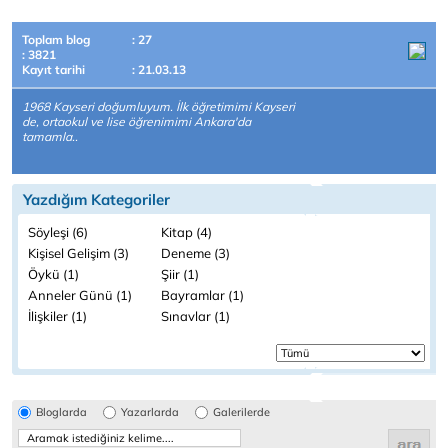
Toplam blog
: 27
: 3821
Kayıt tarihi
: 21.03.13
1968 Kayseri doğumluyum. İlk öğretimimi Kayseri
de, ortaokul ve lise öğrenimimi Ankara'da
tamamla..
Yazdığım Kategoriler
Söyleşi (6)
Kitap (4)
Kişisel Gelişim (3)
Deneme (3)
Öykü (1)
Şiir (1)
Anneler Günü (1)
Bayramlar (1)
İlişkiler (1)
Sınavlar (1)
Bloglarda
Yazarlarda
Galerilerde