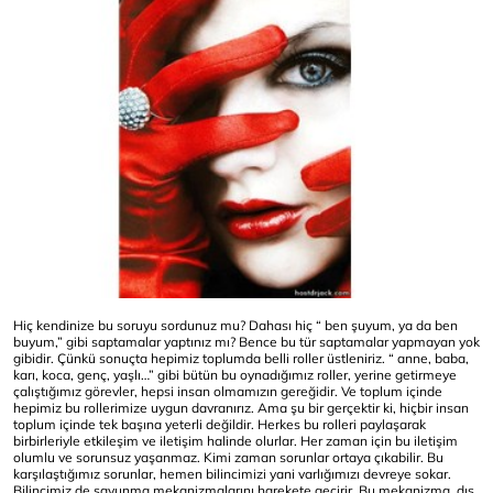
Hiç kendinize bu soruyu sordunuz mu? Dahası hiç “ ben şuyum, ya da ben
buyum,” gibi saptamalar yaptınız mı? Bence bu tür saptamalar yapmayan yok
gibidir. Çünkü sonuçta hepimiz toplumda belli roller üstleniriz. “ anne, baba,
karı, koca, genç, yaşlı…” gibi bütün bu oynadığımız roller, yerine getirmeye
çalıştığımız görevler, hepsi insan olmamızın gereğidir. Ve toplum içinde
hepimiz bu rollerimize uygun davranırız. Ama şu bir gerçektir ki, hiçbir insan
toplum içinde tek başına yeterli değildir. Herkes bu rolleri paylaşarak
birbirleriyle etkileşim ve iletişim halinde olurlar. Her zaman için bu iletişim
olumlu ve sorunsuz yaşanmaz. Kimi zaman sorunlar ortaya çıkabilir. Bu
karşılaştığımız sorunlar, hemen bilincimizi yani varlığımızı devreye sokar.
Bilincimiz de savunma mekanizmalarını harekete geçirir. Bu mekanizma, dış