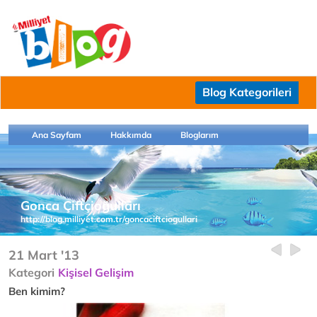
Blog Kategorileri
Ana Sayfam
Hakkımda
Bloglarım
Gonca Çiftçioğulları
http://blog.milliyet.com.tr/goncaciftciogullari
21 Mart '13
Kategori
Kişisel Gelişim
Ben kimim?