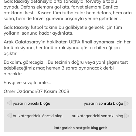
Galatasaray defansıyla orta sahasıyla, forvetiyle toplu
oynadı. Defans elemanı gol attı, forvet elemanı Benfica
ataklarını kesti…Kısaca tüm futbolcular hem defans, hem orta
saha, hem de forvet görevini başarıyla yerine getirdiler…
Galatasaray futbol takımı bu galibiyetle gelecek için tüm
yollarını sonuna kadar aydınlattı.
Artık Galatasaray’ın hakikaten UEFA finali oynaması için her
türlü aksiyonu, her türlü atraksiyonu gösterebileceği çok
açıktır.
Bakalım, göreceğiz… Bu tezimin doğru veya yanlışlığını test
edebileceğimiz maç hemen 3 sonra oynanacak derbi
olacaktır.
Saygı ve sevgilerimle…
Ömer Özdamar/07 Kasım 2008
yazarın önceki bloğu
yazarın sonraki bloğu
bu kategorideki önceki blog
bu kategorideki sonraki blog
kategoriden rastgele blog getir