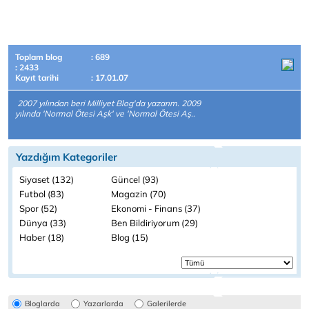
Toplam blog
: 689
: 2433
Kayıt tarihi
: 17.01.07
2007 yılından beri Milliyet Blog'da yazarım. 2009
yılında 'Normal Ötesi Aşk' ve 'Normal Ötesi Aş..
Yazdığım Kategoriler
Siyaset (132)
Güncel (93)
Futbol (83)
Magazin (70)
Spor (52)
Ekonomi - Finans (37)
Dünya (33)
Ben Bildiriyorum (29)
Haber (18)
Blog (15)
Bloglarda
Yazarlarda
Galerilerde