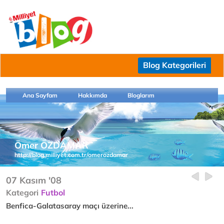
Blog Kategorileri
Ana Sayfam
Hakkımda
Bloglarım
Ömer ÖZDAMAR
http://blog.milliyet.com.tr/omerozdamar
07 Kasım '08
Kategori
Futbol
Benfica-Galatasaray maçı üzerine...