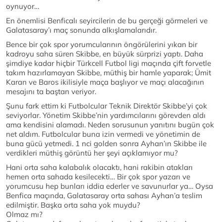
oynuyor…
En önemlisi Benficalı seyircilerin de bu gerçeği görmeleri ve
Galatasaray’ı maç sonunda alkışlamalarıdır.
Bence bir çok spor yorumcularının öngörülerini yıkan bir
kadroyu saha süren Skibbe, en büyük sürprizi yaptı. Daha
şimdiye kadar hiçbir Türkcell Futbol ligi maçında çift forvetle
takım hazırlamayan Skibbe, müthiş bir hamle yaparak; Ümit
Karan ve Baros ikilisiyle maça başlıyor ve maçı alacağının
mesajını ta baştan veriyor.
Şunu fark ettim ki Futbolcular Teknik Direktör Skibbe’yi çok
seviyorlar. Yönetim Skibbe’nin yardımcılarını görevden aldı
ama kendisini alamadı. Neden sorusunun yanıtını bugün çok
net aldım. Futbolcular buna izin vermedi ve yönetimin de
buna gücü yetmedi. 1 nci golden sonra Ayhan’ın Skibbe ile
verdikleri müthiş görüntü her şeyi açıklamıyor mu?
Hani orta saha kalabalık olacaktı, hani rakibin atakları
hemen orta sahada kesilecekti… Bir çok spor yazarı ve
yorumcusu hep bunları iddia ederler ve savunurlar ya… Oysa
Benfica maçında, Galatasaray orta sahası Ayhan’a teslim
edilmiştir. Başka orta saha yok muydu?
Olmaz mı?