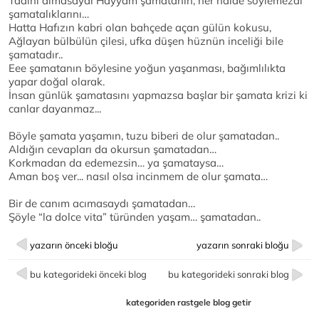
Tadını almasaydı Hayyam şamatanın, her halde söylemezdi
şamatalıklarını…
Hatta Hafızın kabri olan bahçede açan gülün kokusu,
Ağlayan bülbülün çilesi, ufka düşen hüznün inceliği bile
şamatadır..
Eee şamatanın böylesine yoğun yaşanması, bağımlılıkta
yapar doğal olarak.
İnsan günlük şamatasını yapmazsa başlar bir şamata krizi ki
canlar dayanmaz...
Böyle şamata yaşamın, tuzu biberi de olur şamatadan..
Aldığın cevapları da okursun şamatadan…
Korkmadan da edemezsin… ya şamataysa…
Aman boş ver... nasıl olsa incinmem de olur şamata…
Bir de canım acımasaydı şamatadan…
Şöyle “la dolce vita” türünden yaşam… şamatadan..
yazarın önceki bloğu
yazarın sonraki bloğu
bu kategorideki önceki blog
bu kategorideki sonraki blog
kategoriden rastgele blog getir