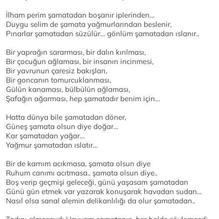
İlham perim şamatadan boşanır iplerinden…
Duygu selim de şamata yağmurlarından beslenir,
Pınarlar şamatadan süzülür… gönlüm şamatadan ıslanır..
Bir yaprağın sararması, bir dalın kırılması,
Bir çocuğun ağlaması, bir insanın incinmesi,
Bir yavrunun çaresiz bakışları,
Bir goncanın tomurcuklanması,
Gülün kanaması, bülbülün ağlaması,
Şafağın ağarması, hep şamatadır benim için…
Hatta dünya bile şamatadan döner,
Güneş şamata olsun diye doğar…
Kar şamatadan yağar…
Yağmur şamatadan ıslatır…
Bir de karnım acıkmasa, şamata olsun diye
Ruhum canımı acıtmasa.. şamata olsun diye..
Boş verip geçmişi geleceği, günü yaşasam şamatadan
Günü gün etmek var yazarak konuşarak havadan sudan...
Nasıl olsa sanal alemin delikanlılığı da olur şamatadan..