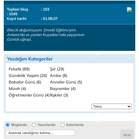
Toplam blog
: 193
: 1045
Kayıt tarihi
: 01.08.07
Bilecik doğumluyum. Emekli Eğitimciyim.
Ankara'da ve yazları Kuşadası'nda yaşıyorum
Günlük uğraşl..
Yazdığım Kategoriler
Felsefe (89)
Şiir (29)
Gündelik Yaşam (26)
Anılar (8)
Babalar Günü (6)
Anneler Günü (5)
Mizah (4)
Bayramlar (4)
Öğretmenler Günü (4)
İlişkiler (3)
Bloglarda
Yazarlarda
Galerilerde