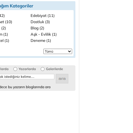
ığım Kategoriler
(42)
Edebiyat (11)
et (10)
Dostluk (3)
 (2)
Blog (2)
m (1)
Aşk - Evlilik (1)
el (1)
Deneme (1)
glarda
Yazarlarda
Galerilerde
ece bu yazarın bloglarında ara