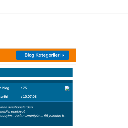
Blog Kategorileri
m blog
: 75
tarihi
: 10.07.08
ında dershanelerden
eklisi edebiyat
eniyim... Aslen İzmirliyim... 95 yılından b..