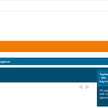
loglarım
Topla
: 364
Kayıt 
55 yaş
SSK em
öğretm