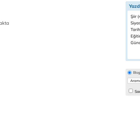
Yazd
Şiir 
akta
Siyas
Tarih
Eğiti
Günc
Blo
Sad