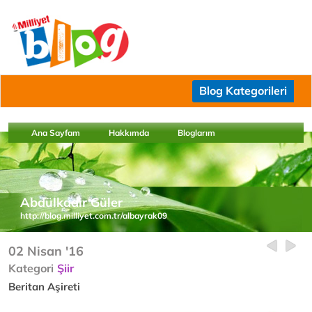
Blog Kategorileri
Ana Sayfam
Hakkımda
Bloglarım
Abdülkadir Güler
http://blog.milliyet.com.tr/albayrak09
02 Nisan '16
Kategori
Şiir
Beritan Aşireti