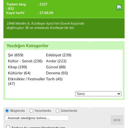
Toplam blog
: 2227
: 832
Kayıt tarihi
: 27.06.09
1946 Mardin ili, Kızıltepe ilçesi'nin Esenli köyünde
doğmuştur. İlk ve ortaokulu Kızıltepe'de bit..
Yazdığım Kategoriler
Şiir (659)
Edebiyat (239)
Kültür - Sanat (236)
Anılar (222)
Kitap (199)
Güncel (88)
Kültürler (64)
Deneme (55)
Etkinlikler / Festivaller
Tarih (45)
(47)
Bloglarda
Yazarlarda
Galerilerde
Sadece bu yazarın bloglarında ara