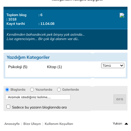
Toplam blog
: 6
: 1018
Kayıt tarihi
: 11.04.08
Kendimden bahsedecek pek birşey yok aslında...
Lise ogrencisiyim... Bir çok ilgi alanım var dü..
Yazdığım Kategoriler
Psikoloji (5)
Kitap (1)
Bloglarda
Yazarlarda
Galerilerde
Sadece bu yazarın bloglarında ara
|
|
Yukarı
Anasayfa
Bize Ulaşın
Kullanım Koşulları