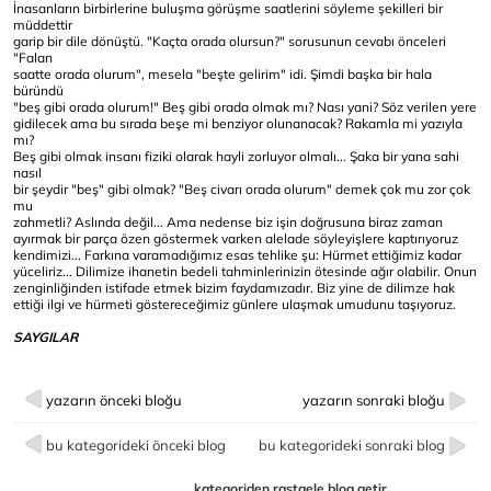
İnasanların birbirlerine buluşma görüşme saatlerini söyleme şekilleri bir
müddettir
garip bir dile dönüştü. "Kaçta orada olursun?" sorusunun cevabı önceleri
"Falan
saatte orada olurum", mesela "beşte gelirim" idi. Şimdi başka bir hala
büründü
"beş gibi orada olurum!" Beş gibi orada olmak mı? Nası yani? Söz verilen yere
gidilecek ama bu sırada beşe mi benziyor olunanacak? Rakamla mi yazıyla
mı?
Beş gibi olmak insanı fiziki olarak hayli zorluyor olmalı... Şaka bir yana sahi
nasıl
bir şeydir "beş" gibi olmak? "Beş civarı orada olurum" demek çok mu zor çok
mu
zahmetli? Aslında değil... Ama nedense biz işin doğrusuna biraz zaman
ayırmak bir parça özen göstermek varken alelade söyleyişlere kaptırıyoruz
kendimizi... Farkına varamadığımız esas tehlike şu: Hürmet ettiğimiz kadar
yüceliriz... Dilimize ihanetin bedeli tahminlerinizin ötesinde ağır olabilir. Onun
zenginliğinden istifade etmek bizim faydamızadır. Biz yine de dilimze hak
ettiği ilgi ve hürmeti göstereceğimiz günlere ulaşmak umudunu taşıyoruz.
SAYGILAR
yazarın önceki bloğu
yazarın sonraki bloğu
bu kategorideki önceki blog
bu kategorideki sonraki blog
kategoriden rastgele blog getir