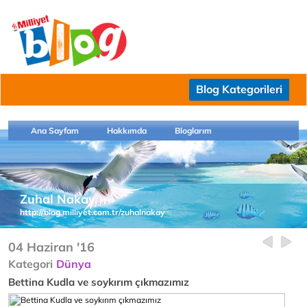
Blog Kategorileri
Ana Sayfam
Hakkımda
Bloglarım
Zuhal Nakay
http://blog.milliyet.com.tr/zuhalnakay
04 Haziran '16
Kategori
Dünya
Bettina Kudla ve soykırım çıkmazımız