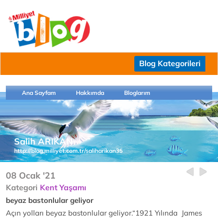
Blog Kategorileri
Ana Sayfam
Hakkımda
Bloglarım
Salih ARIKAN
http://blog.milliyet.com.tr/saliharikan35
08 Ocak '21
Kategori
Kent Yaşamı
beyaz bastonlular geliyor
Açın yolları beyaz bastonlular geliyor.“1921 Yılında James