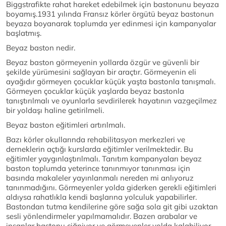
Biggstrafikte rahat hareket edebilmek için bastonunu beyaza
boyamış.1931 yılında Fransız körler örgütü beyaz bastonun
beyaza boyanarak toplumda yer edinmesi için kampanyalar
başlatmış.
Beyaz baston nedir.
Beyaz baston görmeyenin yollarda özgür ve güvenli bir
şekilde yürümesini sağlayan bir araçtır. Görmeyenin eli
ayağıdır görmeyen çocuklar küçük yaşta bastonla tanışmalı.
Görmeyen çocuklar küçük yaşlarda beyaz bastonla
tanıştırılmalı ve oyunlarla sevdirilerek hayatının vazgeçilmez
bir yoldaşı haline getirilmeli.
Beyaz baston eğitimleri artırılmalı.
Bazı körler okullarında rehabilitasyon merkezleri ve
derneklerin açtığı kurslarda eğitimler verilmektedir. Bu
eğitimler yaygınlaştırılmalı. Tanıtım kampanyaları beyaz
baston toplumda yeterince tanınmıyor tanınması için
basında makaleler yayınlanmalı nereden mi anlıyoruz
tanınmadığını. Görmeyenler yolda giderken gerekli eğitimleri
aldıysa rahatlıkla kendi başlarına yolculuk yapabilirler.
Bastondan tutma kendilerine göre sağa sola git gibi uzaktan
sesli yönlendirmeler yapılmamalıdır. Bazen arabalar ve
insanlar bastonu çiğniyor ve görmeyenler yolda kalabiliyor.