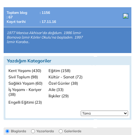
Toplam blog
: 1156
: 67
Kayıt tarihi
: 17.11.16
1977 Manisa Akhisar'da doğdum. 1986 İzmir
Bornova İzmir Körler Okulu'na başladım. 1997
İzmir Karaba..
Yazdığım Kategoriler
Kent Yaşamı (430)
Eğitim (158)
Sivil Toplum (98)
Kültür - Sanat (72)
Sağlıklı Yaşam (60)
Özel Günler (38)
İş Yaşamı - Kariyer
Aile (33)
(38)
İlişkiler (29)
Engelli Eğitimi (23)
Bloglarda
Yazarlarda
Galerilerde