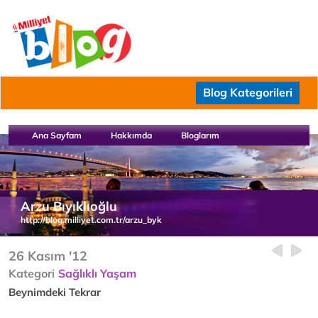
Blog Kategorileri
Ana Sayfam
Hakkımda
Bloglarım
Arzu Bıyıklıoğlu
http://blog.milliyet.com.tr/arzu_byk
26 Kasım '12
Kategori
Sağlıklı Yaşam
Beynimdeki Tekrar