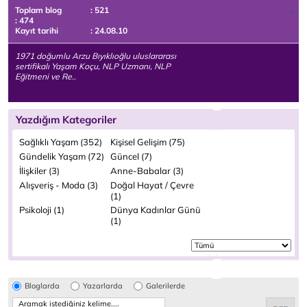
Toplam blog
: 521
: 474
Kayıt tarihi
: 24.08.10
1971 doğumlu Arzu Bıyıklıoğlu uluslararası
sertifikalı Yaşam Koçu, NLP Uzmanı, NLP
Eğitmeni ve Re..
Yazdığım Kategoriler
Sağlıklı Yaşam (352)
Kişisel Gelişim (75)
Gündelik Yaşam (72)
Güncel (7)
İlişkiler (3)
Anne-Babalar (3)
Alışveriş - Moda (3)
Doğal Hayat / Çevre
(1)
Psikoloji (1)
Dünya Kadınlar Günü
(1)
Bloglarda
Yazarlarda
Galerilerde