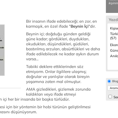
kişinin
Yazd
Bir insanın ifade edebileceği; en zor, en
karmaşık, en özel ifade "
Beynin İçi
"dir.
Kişis
Beynin içi; doğduğu günden geldiği
Türk
(57)
güne kadar; gördükleri, duydukları,
okudukları, düşündükleri, güdüleri,
Ekon
bastırılmış arzuları, absürtlükleri ve daha
Günc
ifade edilebilecek ne kadar aykırı durum
Anıla
varsa...
Tabiiki deklere ettiklerinden söz
etmiyorm. Onlar ilgililere ulaşmış;
doğrular ve yanlışlar olarak bireyin
yaşamına zaten mal olmuştur.
Blo
AMA gizledikleri, gizlemek zorunda
kaldıkları veya ifade etmeyi
Sad
içi her bir insanda bir başka türlüdür.
si için bir yöntemin bir hobi türünün geliştirilmesi
ılmasını düşünüyorum.