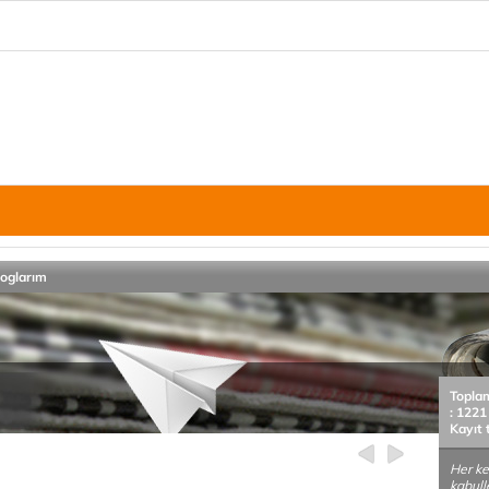
loglarım
Topla
: 1221
Kayıt 
Her ke
kabull