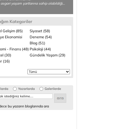
 asgari yaşam şartlarına sahip olabildiği,..
ığım Kategoriler
el Gelişim (85)
Siyaset (58)
iye Ekonomisi
Deneme (54)
Blog (51)
omi - Finans (48)
Psikoloji (44)
el (30)
Gündelik Yaşam (29)
r (16)
glarda
Yazarlarda
Galerilerde
ece bu yazarın bloglarında ara