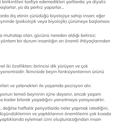
birikintileri tasfiye edemedikleri şartlarda; ya diyaliz
aşlarlar, ya da perhiz yaparlar...
arda diş etinin çürüdüğü biyolojiye sahip insan; eğer
eyninde (psikolojik veya biyolojik) çürümeye başlaması
la muhatap olan, gücünü nereden aldığı belirsiz;
r yöntem bir durum insanlığın en önemli ihtiyaçlarından
l iki özellikten; birincisi dik yürüyen ve çok
yonomisidir. İkinciside beyin fonksiyonlarının ürünü
erileri ve yetenekleri ile yaşamda pozisyon alır.
syonun temeli beyninin içine dayanır, ancak yaşam
ne kadar bilerek yaşadığını yansıtmaya yarayacaktır.
 değilse haftalık periyotlarda neler yapmak istediğini,
e düşündüklerinin ve yaptıklarının önemlilerini çok kısada
 yaptıklarıda eylemsel izini oluşturacağından insan