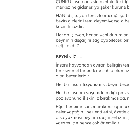
ÇÜNKÜ insanlar sistemlerinin ürettiği 
merkezine giderler, ya şeker kürüne b
HANİ diş taşları temizlenmediği şartl
beyin gizlerini temizleyemiyorsa o b
kaçınılmazdır.
Her an işleyen, her an yeni durumlar
beyninin deşarjını sağlayabilecek bi
değil midir?
BEYNİN İZİ....
İnsanı hayvandan ayıran belirgin teme
fonksiyonel bir bedene sahip olan fiz
olan becerileridir.
Her bir insan
fizyonomi
si, beyin bec
Her bir insanın yaşamda aldığı poiz
pozisyonuna ilişkin iz bırakmasıda, 
Eğer her bir insan; mümkünse günlük,
neler yaptığını, beklentilerini, özetl
olsa yazması beyinin düşünsel izini,
yaşamı için bence çok önemlidir.