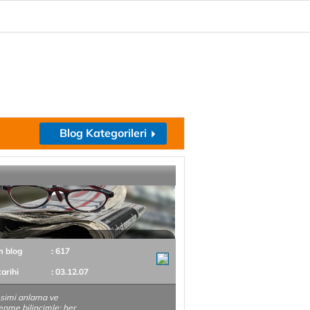
Blog Kategorileri
m blog
: 617
tarihi
: 03.12.07
simi anlama ve
enme bilincimle; her