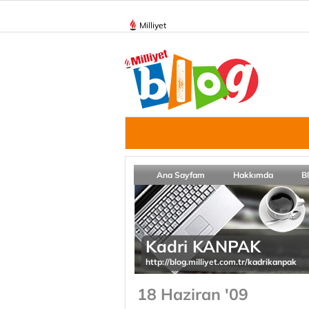
Milliyet
Ana Sayfam
Hakkımda
B
Kadri KANPAK
http://blog.milliyet.com.tr/kadrikanpak
18 Haziran '09