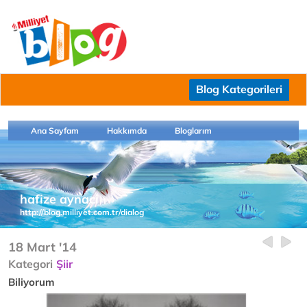
Blog Kategorileri
Ana Sayfam
Hakkımda
Bloglarım
hafize aynaci
http://blog.milliyet.com.tr/dialog
18 Mart '14
Kategori
Şiir
Biliyorum