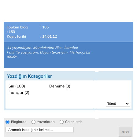
Toplam blog
: 105
: 153
Kayıt tarihi
: 14.01.12
44 yaşındayım. Memleketim Rize. İstanbul
Fatih'te yaşıyorum. Bayan terzisiyim. Herhangi bir
dalda..
Yazdığım Kategoriler
Şiir (100)
Deneme (3)
İnançlar (2)
Bloglarda
Yazarlarda
Galerilerde