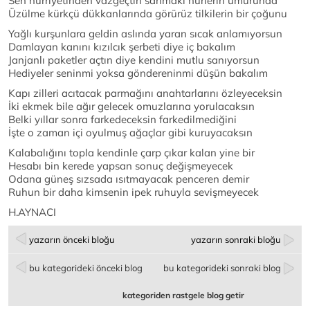
Sen hürriyetinden vazgeçtin sanmaki hürlerin umurunda
Üzülme kürkçü dükkanlarında görürüz tilkilerin bir çoğunu
Yağlı kurşunlara geldin aslında yaran sıcak anlamıyorsun
Damlayan kanını kızılcık şerbeti diye iç bakalım
Janjanlı paketler açtın diye kendini mutlu sanıyorsun
Hediyeler seninmi yoksa göndereninmi düşün bakalım
Kapı zilleri acıtacak parmağını anahtarlarını özleyeceksin
İki ekmek bile ağır gelecek omuzlarına yorulacaksın
Belki yıllar sonra farkedeceksin farkedilmediğini
İşte o zaman içi oyulmuş ağaçlar gibi kuruyacaksın
Kalabalığını topla kendinle çarp çıkar kalan yine bir
Hesabı bin kerede yapsan sonuç değişmeyecek
Odana güneş sızsada ısıtmayacak penceren demir
Ruhun bir daha kimsenin ipek ruhuyla sevişmeyecek
H.AYNACI
yazarın önceki bloğu
yazarın sonraki bloğu
bu kategorideki önceki blog
bu kategorideki sonraki blog
kategoriden rastgele blog getir