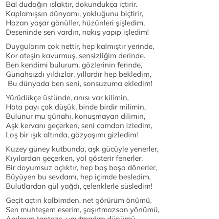
Bal dudağın ıslaktır, dokundukça içtirir.
Kaplamışsın dünyamı, yokluğunu biçtirir,
Hazan yaşar gönüller, hüzünleri şişledim,
Deseninde sen vardın, nakış yapıp işledim!
Duygularım çok nettir, hep kalmıştır yerinde,
Kor ateşin kavurmuş, sensizliğim derinde.
Ben kendimi bulurum, gözlerinin ferinde,
Günahsızdı yıldızlar, yıllardır hep bekledim,
Bu dünyada ben seni, sonsuzuma ekledim!
Yürüdükçe üstünde, anısı var kilimin,
Hata payı çok düşük, binde birdir milimin,
Bulunur mu günahı, konuşmayan dilimin,
Aşk kervanı geçerken, seni camdan izledim,
Loş bir ışık altında, gözyaşımı gizledim!
Kuzey güney kutbunda, aşk gücüyle yenerler,
Kıyılardan geçerken, yol gösterir fenerler,
Bir doyumsuz açlıktır, hep baş başa dönerler,
Büyüyen bu sevdamı, hep içimde besledim,
Bulutlardan gül yağdı, çelenklerle süsledim!
Geçit açtın kalbimden, net görürüm önümü,
Sen muhteşem eserim, şaşırtmazsan yönümü,
Anılarım taptaze, unutmadım dünümü,