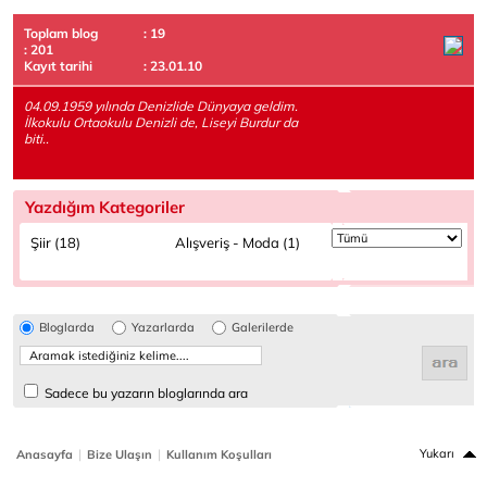
Toplam blog
: 19
: 201
Kayıt tarihi
: 23.01.10
04.09.1959 yılında Denizlide Dünyaya geldim.
İlkokulu Ortaokulu Denizli de, Liseyi Burdur da
biti..
Yazdığım Kategoriler
Şiir (18)
Alışveriş - Moda (1)
Bloglarda
Yazarlarda
Galerilerde
Sadece bu yazarın bloglarında ara
|
|
Yukarı
Anasayfa
Bize Ulaşın
Kullanım Koşulları