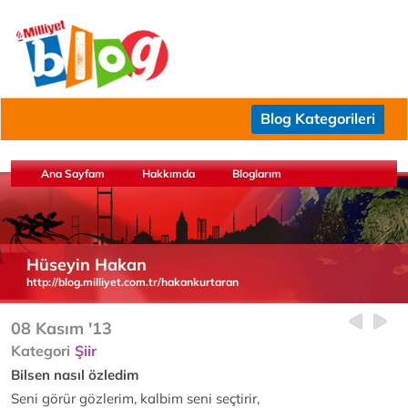
Blog Kategorileri
Ana Sayfam
Hakkımda
Bloglarım
Hüseyin Hakan
http://blog.milliyet.com.tr/hakankurtaran
08 Kasım '13
Kategori
Şiir
Bilsen nasıl özledim
Seni görür gözlerim, kalbim seni seçtirir,