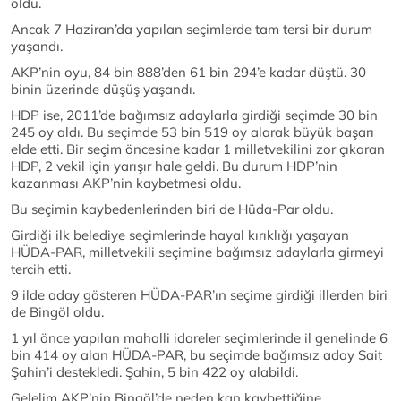
oldu.
Ancak 7 Haziran’da yapılan seçimlerde tam tersi bir durum
yaşandı.
AKP’nin oyu, 84 bin 888’den 61 bin 294’e kadar düştü. 30
binin üzerinde düşüş yaşandı.
HDP ise, 2011’de bağımsız adaylarla girdiği seçimde 30 bin
245 oy aldı. Bu seçimde 53 bin 519 oy alarak büyük başarı
elde etti. Bir seçim öncesine kadar 1 milletvekilini zor çıkaran
HDP, 2 vekil için yarışır hale geldi. Bu durum HDP’nin
kazanması AKP’nin kaybetmesi oldu.
Bu seçimin kaybedenlerinden biri de Hüda-Par oldu.
Girdiği ilk belediye seçimlerinde hayal kırıklığı yaşayan
HÜDA-PAR, milletvekili seçimine bağımsız adaylarla girmeyi
tercih etti.
9 ilde aday gösteren HÜDA-PAR’ın seçime girdiği illerden biri
de Bingöl oldu.
1 yıl önce yapılan mahalli idareler seçimlerinde il genelinde 6
bin 414 oy alan HÜDA-PAR, bu seçimde bağımsız aday Sait
Şahin’i destekledi. Şahin, 5 bin 422 oy alabildi.
Gelelim AKP’nin Bingöl’de neden kan kaybettiğine.