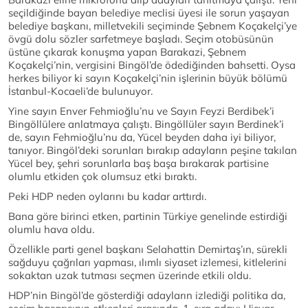
seçildiğinde bayan belediye meclisi üyesi ile sorun yaşayan
belediye başkanı, milletvekili seçiminde Şebnem Koçakelçi’ye
övgü dolu sözler sarfetmeye başladı. Seçim otobüsünün
üstüne çıkarak konuşma yapan Barakazi, Şebnem
Koçakelçi’nin, vergisini Bingöl’de ödediğinden bahsetti. Oysa
herkes biliyor ki sayın Koçakelçi’nin işlerinin büyük bölümü
İstanbul-Kocaeli’de bulunuyor.
Yine sayın Enver Fehmioğlu’nu ve Sayın Feyzi Berdibek’i
Bingöllülere anlatmaya çalıştı. Bingöllüler sayın Berdinek’i
de, sayın Fehmioğlu’nu da, Yücel beyden daha iyi biliyor,
tanıyor. Bingöl’deki sorunları bırakıp adayların peşine takılan
Yücel bey, şehri sorunlarla baş başa bırakarak partisine
olumlu etkiden çok olumsuz etki bıraktı.
Peki HDP neden oylarını bu kadar arttırdı.
Bana göre birinci etken, partinin Türkiye genelinde estirdiği
olumlu hava oldu.
Özellikle parti genel başkanı Selahattin Demirtaş’ın, sürekli
sağduyu çağrıları yapması, ılımlı siyaset izlemesi, kitlelerini
sokaktan uzak tutması seçmen üzerinde etkili oldu.
HDP’nin Bingöl’de gösterdiği adayların izlediği politika da,