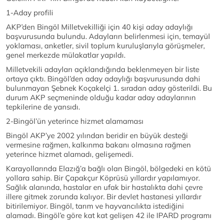
1-Aday profili
AKP’den Bingöl Milletvekilliği için 40 kişi aday adaylığı
başvurusunda bulundu. Adayların belirlenmesi için, temayül
yoklaması, anketler, sivil toplum kuruluşlarıyla görüşmeler,
genel merkezde mülakatlar yapıldı.
Milletvekili adayları açıklandığında beklenmeyen bir liste
ortaya çıktı. Bingöl’den aday adaylığı başvurusunda dahi
bulunmayan Şebnek Koçakelçi 1. sıradan aday gösterildi. Bu
durum AKP seçmeninde olduğu kadar aday adaylarının
tepkilerine de yansıdı.
2-Bingöl’ün yeterince hizmet alamaması
Bingöl AKP’ye 2002 yılından beridir en büyük desteği
vermesine rağmen, kalkınma bakanı olmasına rağmen
yeterince hizmet alamadı, gelişemedi.
Karayollarında Elazığ’a bağlı olan Bingöl, bölgedeki en kötü
yollara sahip. Bir Çapakçur Köprüsü yıllardır yapılamıyor.
Sağlık alanında, hastalar en ufak bir hastalıkta dahi çevre
illere gitmek zorunda kalıyor. Bir devlet hastanesi yıllardır
bitirilemiyor. Bingöl, tarım ve hayvancılıkta istediğini
alamadı. Bingöl’e göre kat kat gelişen 42 ile IPARD programı