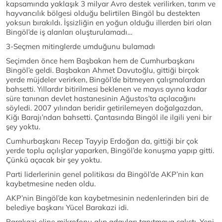
kapsamında yaklaşık 3 milyar Avro destek verilirken, tarım ve
hayvancılık bölgesi olduğu belirtilen Bingöl bu destekten
yoksun bırakıldı. İşsizliğin en yoğun olduğu illerden biri olan
Bingöl’de iş alanları oluşturulamadı…
3-Seçmen mitinglerde umduğunu bulamadı
Seçimden önce hem Başbakan hem de Cumhurbaşkanı
Bingöl’e geldi. Başbakan Ahmet Davutoğlu, gittiği birçok
yerde müjdeler verirken, Bingöl’de bitmeyen çalışmalardan
bahsetti. Yıllardır bitirilmesi beklenen ve mayıs ayına kadar
süre tanınan devlet hastanesinin Ağustos’ta açılacağını
söyledi. 2007 yılından beridir getirilemeyen doğalgazdan,
Kiğı Barajı’ndan bahsetti. Çantasında Bingöl ile ilgili yeni bir
şey yoktu.
Cumhurbaşkanı Recep Tayyip Erdoğan da, gittiği bir çok
yerde toplu açılışlar yaparken, Bingöl’de konuşma yapıp gitti.
Çünkü açacak bir şey yoktu.
Parti liderlerinin genel politikası da Bingöl’de AKP’nin kan
kaybetmesine neden oldu.
AKP’nin Bingöl’de kan kaybetmesinin nedenlerinden biri de
belediye başkanı Yücel Barakazi idi.
Barakazi eline mikrofonu alıp adayları tanıtmaya çalıştı. Yeni