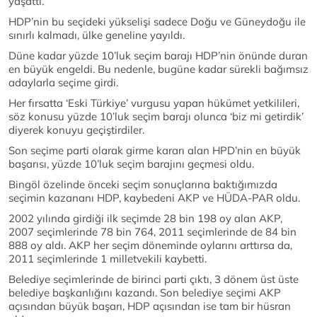
yaşattı.
HDP’nin bu seçideki yükselişi sadece Doğu ve Güneydoğu ile
sınırlı kalmadı, ülke geneline yayıldı.
Düne kadar yüzde 10’luk seçim barajı HDP’nin önünde duran
en büyük engeldi. Bu nedenle, bugüne kadar sürekli bağımsız
adaylarla seçime girdi.
Her fırsatta ‘Eski Türkiye’ vurgusu yapan hükümet yetkilileri,
söz konusu yüzde 10’luk seçim barajı olunca ‘biz mi getirdik’
diyerek konuyu geçiştirdiler.
Son seçime parti olarak girme kararı alan HPD’nin en büyük
başarısı, yüzde 10’luk seçim barajını geçmesi oldu.
Bingöl özelinde önceki seçim sonuçlarına baktığımızda
seçimin kazananı HDP, kaybedeni AKP ve HÜDA-PAR oldu.
2002 yılında girdiği ilk seçimde 28 bin 198 oy alan AKP,
2007 seçimlerinde 78 bin 764, 2011 seçimlerinde de 84 bin
888 oy aldı. AKP her seçim döneminde oylarını arttırsa da,
2011 seçimlerinde 1 milletvekili kaybetti.
Belediye seçimlerinde de birinci parti çıktı, 3 dönem üst üste
belediye başkanlığını kazandı. Son belediye seçimi AKP
açısından büyük başarı, HDP açısından ise tam bir hüsran