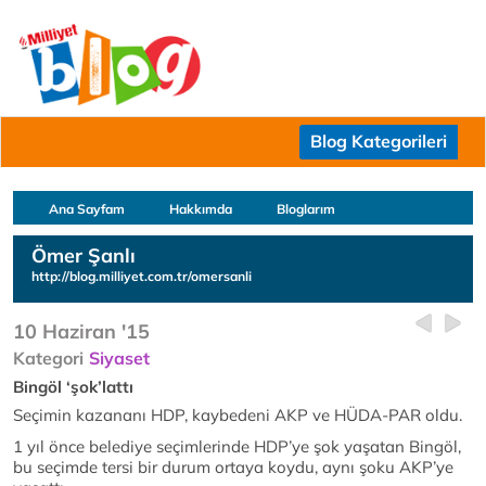
Blog Kategorileri
Ana Sayfam
Hakkımda
Bloglarım
Ömer Şanlı
http://blog.milliyet.com.tr/omersanli
10 Haziran '15
Kategori
Siyaset
Bingöl ‘şok’lattı
Seçimin kazananı HDP, kaybedeni AKP ve HÜDA-PAR oldu.
1 yıl önce belediye seçimlerinde HDP’ye şok yaşatan Bingöl,
bu seçimde tersi bir durum ortaya koydu, aynı şoku AKP’ye