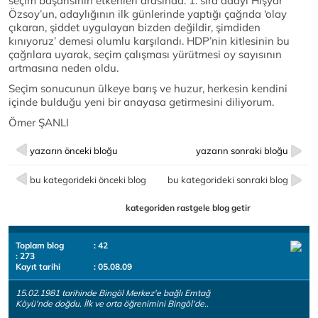
seçim başarısının etkenleri arasında. 1. sıra adayı Hişyar
Özsoy’un, adaylığının ilk günlerinde yaptığı çağrıda ‘olay
çıkaran, şiddet uygulayan bizden değildir, şimdiden
kınıyoruz’ demesi olumlu karşılandı. HDP’nin kitlesinin bu
çağrılara uyarak, seçim çalışması yürütmesi oy sayısının
artmasına neden oldu.
Seçim sonucunun ülkeye barış ve huzur, herkesin kendini
içinde bulduğu yeni bir anayasa getirmesini diliyorum.
Ömer ŞANLI
yazarın önceki bloğu
yazarın sonraki bloğu
bu kategorideki önceki blog
bu kategorideki sonraki blog
kategoriden rastgele blog getir
Toplam blog
: 42
: 273
Kayıt tarihi
: 05.08.09
15.02.1981 tarihinde Bingöl Merkez'e bağlı Emtağ
Köyü'nde doğdu. İlk ve orta öğrenimini Bingöl'de..