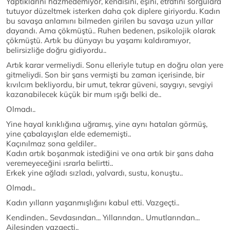
Yaptıklarını hazmedemiyor, kendisini, eşini, etrafını sorgulara
tutuyor düzeltmek isterken daha çok diplere giriyordu. Kadın
bu savaşa anlamını bilmeden girilen bu savaşa uzun yıllar
dayandı. Ama çökmüştü.. Ruhen bedenen, psikolojik olarak
çökmüştü. Artık bu dünyayı bu yaşamı kaldıramıyor,
belirsizliğe doğru gidiyordu..
Artık karar vermeliydi. Sonu elleriyle tutup en doğru olan yere
gitmeliydi. Son bir şans vermişti bu zaman içerisinde, bir
kıvılcım bekliyordu, bir umut, tekrar güveni, saygıyı, sevgiyi
kazanabilecek küçük bir mum ışığı belki de..
Olmadı..
Yine hayal kırıklığına uğramış, yine aynı hataları görmüş,
yine çabalayışları elde edememişti..
Kaçınılmaz sona geldiler..
Kadın artık boşanmak istediğini ve ona artık bir şans daha
veremeyeceğini ısrarla belirtti..
Erkek yine ağladı sızladı, yalvardı, sustu, konuştu..
Olmadı..
Kadın yılların yaşanmışlığını kabul etti. Vazgeçti..
Kendinden.. Sevdasından... Yıllarından.. Umutlarından...
Ailesinden vazgeçti..