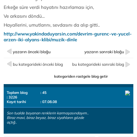
Erkeğe süre verdi hayatını hazırlaması için,
Ve arkasını döndü...
Hayallerini, umutlarını, sevdasını da alıp gitti..
http://www.yakindaduyarsin.com/devrim-gurenc-ve-yucel-
arzen-iki-alyans-klibi/muzik-dinle
yazarın önceki bloğu
yazarın sonraki bloğu
bu kategorideki önceki blog
bu kategorideki sonraki blog
kategoriden rastgele blog getir
Toplam blog
: 45
: 3226
Kayıt tarihi
: 07.08.08
Son tualde boyanan renklerin karmaşasındayım..
Biraz mavi, biraz beyaz, biraz siyahların gözde
açtığ..