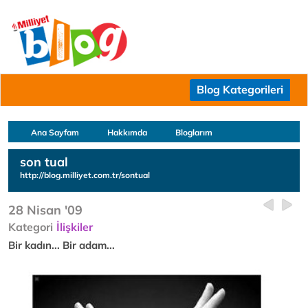
Blog Kategorileri
Ana Sayfam
Hakkımda
Bloglarım
son tual
http://blog.milliyet.com.tr/sontual
28 Nisan '09
Kategori
İlişkiler
Bir kadın... Bir adam...