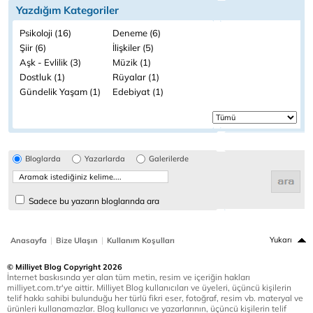
Yazdığım Kategoriler
Psikoloji (16)
Deneme (6)
Şiir (6)
İlişkiler (5)
Aşk - Evlilik (3)
Müzik (1)
Dostluk (1)
Rüyalar (1)
Gündelik Yaşam (1)
Edebiyat (1)
Bloglarda
Yazarlarda
Galerilerde
Sadece bu yazarın bloglarında ara
|
|
Yukarı
Anasayfa
Bize Ulaşın
Kullanım Koşulları
© Milliyet Blog Copyright 2026
İnternet baskısında yer alan tüm metin, resim ve içeriğin hakları
milliyet.com.tr'ye aittir. Milliyet Blog kullanıcıları ve üyeleri, üçüncü kişilerin
telif hakkı sahibi bulunduğu her türlü fikri eser, fotoğraf, resim vb. materyal ve
ürünleri kullanamazlar. Blog kullanıcı ve yazarlarının, üçüncü kişilerin telif