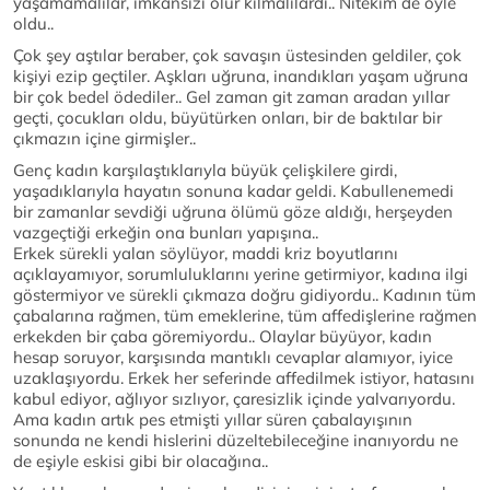
yaşamamalılar, imkansızı olur kılmalılardı.. Nitekim de öyle
oldu..
Çok şey aştılar beraber, çok savaşın üstesinden geldiler, çok
kişiyi ezip geçtiler. Aşkları uğruna, inandıkları yaşam uğruna
bir çok bedel ödediler.. Gel zaman git zaman aradan yıllar
geçti, çocukları oldu, büyütürken onları, bir de baktılar bir
çıkmazın içine girmişler..
Genç kadın karşılaştıklarıyla büyük çelişkilere girdi,
yaşadıklarıyla hayatın sonuna kadar geldi. Kabullenemedi
bir zamanlar sevdiği uğruna ölümü göze aldığı, herşeyden
vazgeçtiği erkeğin ona bunları yapışına..
Erkek sürekli yalan söylüyor, maddi kriz boyutlarını
açıklayamıyor, sorumluluklarını yerine getirmiyor, kadına ilgi
göstermiyor ve sürekli çıkmaza doğru gidiyordu.. Kadının tüm
çabalarına rağmen, tüm emeklerine, tüm affedişlerine rağmen
erkekden bir çaba göremiyordu.. Olaylar büyüyor, kadın
hesap soruyor, karşısında mantıklı cevaplar alamıyor, iyice
uzaklaşıyordu. Erkek her seferinde affedilmek istiyor, hatasını
kabul ediyor, ağlıyor sızlıyor, çaresizlik içinde yalvarıyordu.
Ama kadın artık pes etmişti yıllar süren çabalayışının
sonunda ne kendi hislerini düzeltebileceğine inanıyordu ne
de eşiyle eskisi gibi bir olacağına..