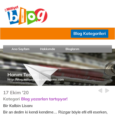
Blog Kategorileri
Ana Sayfam
Hakkımda
Bloglarım
Hanım Tosun
http://blog.milliyet.com.tr/deneme.com
17 Ekim '20
Kategori
Blog yazarları tartışıyor!
Bir Kalbin Lisanı
Bir an dedim ki kendi kendime… Rüzgar böyle efil efil eserken,