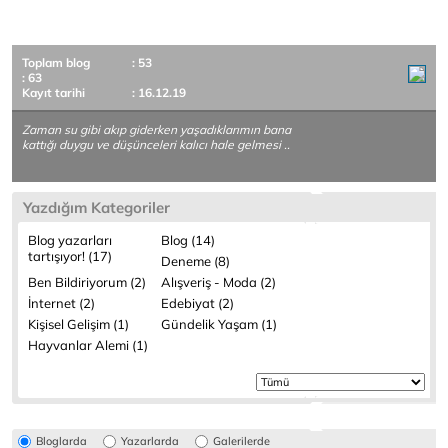
Toplam blog
: 53
: 63
Kayıt tarihi
: 16.12.19
Zaman su gibi akıp giderken yaşadıklarımın bana
kattığı duygu ve düşünceleri kalıcı hale gelmesi ..
Yazdığım Kategoriler
Blog yazarları
Blog (14)
tartışıyor! (17)
Deneme (8)
Ben Bildiriyorum (2)
Alışveriş - Moda (2)
İnternet (2)
Edebiyat (2)
Kişisel Gelişim (1)
Gündelik Yaşam (1)
Hayvanlar Alemi (1)
Bloglarda
Yazarlarda
Galerilerde