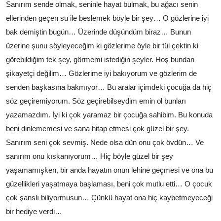
Sanırım sende olmak, seninle hayat bulmak, bu ağacı senin
ellerinden geçen su ile beslemek böyle bir şey… O gözlerine iyi
bak demiştin bugün… Üzerinde düşündüm biraz… Bunun
üzerine şunu söyleyeceğim ki gözlerime öyle bir tül çektin ki
görebildiğim tek şey, görmemi istediğin şeyler. Hoş bundan
şikayetçi değilim… Gözlerime iyi bakıyorum ve gözlerim de
senden başkasına bakmıyor… Bu aralar içimdeki çocuğa da hiç
söz geçiremiyorum. Söz geçirebilseydim emin ol bunları
yazamazdım. İyi ki çok yaramaz bir çocuğa sahibim. Bu konuda
beni dinlememesi ve sana hitap etmesi çok güzel bir şey.
Sanırım seni çok sevmiş. Nede olsa dün onu çok övdün… Ve
sanırım onu kıskanıyorum… Hiç böyle güzel bir şey
yaşamamışken, bir anda hayatın onun lehine geçmesi ve ona bu
güzellikleri yaşatmaya başlaması, beni çok mutlu etti… O çocuk
çok şanslı biliyormusun… Çünkü hayat ona hiç kaybetmeyeceği
bir hediye verdi…