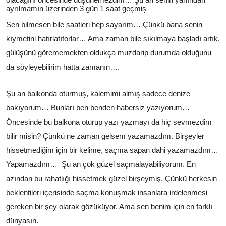
ayrılmamın üzerinden 3 gün 1 saat geçmiş
Sen bilmesen bile saatleri hep sayarım… Çünkü bana senin
kıymetini hatırlatıtorlar… Ama zaman bile sıkılmaya başladı artık,
gülüşünü görememekten oldukça muzdarip durumda olduğunu
da söyleyebilirim hatta zamanın….
Şu an balkonda oturmuş, kalemimi almış sadece denize
bakıyorum… Bunları ben benden habersiz yazıyorum…
Öncesinde bu balkona oturup yazı yazmayı da hiç sevmezdim
bilir misin? Çünkü ne zaman gelsem yazamazdım. Birşeyler
hissetmediğim için bir kelime, saçma sapan dahi yazamazdım…
Yapamazdım… Şu an çok güzel saçmalayabiliyorum. En
azından bu rahatlığı hissetmek güzel birşeymiş. Çünkü herkesin
beklentileri içerisinde saçma konuşmak insanlara irdelenmesi
gereken bir şey olarak gözüküyor. Ama sen benim için en farklı
dünyasın.