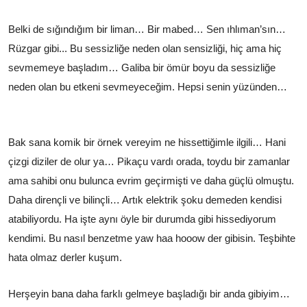
Belki de sığındığım bir liman… Bir mabed… Sen ıhlıman’sın…
Rüzgar gibi... Bu sessizliğe neden olan sensizliği, hiç ama hiç
sevmemeye başladım… Galiba bir ömür boyu da sessizliğe
neden olan bu etkeni sevmeyeceğim. Hepsi senin yüzünden…
Bak sana komik bir örnek vereyim ne hissettiğimle ilgili… Hani
çizgi diziler de olur ya… Pikaçu vardı orada, toydu bir zamanlar
ama sahibi onu bulunca evrim geçirmişti ve daha güçlü olmuştu.
Daha dirençli ve bilinçli… Artık elektrik şoku demeden kendisi
atabiliyordu. Ha işte aynı öyle bir durumda gibi hissediyorum
kendimi. Bu nasıl benzetme yaw haa hooow der gibisin. Teşbihte
hata olmaz derler kuşum.
Herşeyin bana daha farklı gelmeye başladığı bir anda gibiyim…