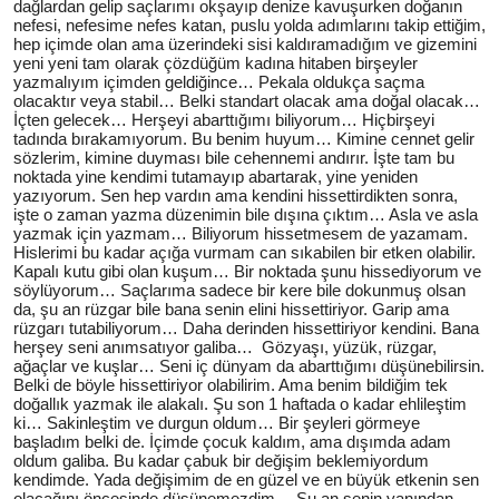
dağlardan gelip saçlarımı okşayıp denize kavuşurken doğanın
nefesi, nefesime nefes katan, puslu yolda adımlarını takip ettiğim,
hep içimde olan ama üzerindeki sisi kaldıramadığım ve gizemini
yeni yeni tam olarak çözdüğüm kadına hitaben birşeyler
yazmalıyım içimden geldiğince… Pekala oldukça saçma
olacaktır veya stabil… Belki standart olacak ama doğal olacak…
İçten gelecek… Herşeyi abarttığımı biliyorum… Hiçbirşeyi
tadında bırakamıyorum. Bu benim huyum… Kimine cennet gelir
sözlerim, kimine duyması bile cehennemi andırır. İşte tam bu
noktada yine kendimi tutamayıp abartarak, yine yeniden
yazıyorum. Sen hep vardın ama kendini hissettirdikten sonra,
işte o zaman yazma düzenimin bile dışına çıktım… Asla ve asla
yazmak için yazmam… Biliyorum hissetmesem de yazamam.
Hislerimi bu kadar açığa vurmam can sıkabilen bir etken olabilir.
Kapalı kutu gibi olan kuşum… Bir noktada şunu hissediyorum ve
söylüyorum… Saçlarıma sadece bir kere bile dokunmuş olsan
da, şu an rüzgar bile bana senin elini hissettiriyor. Garip ama
rüzgarı tutabiliyorum… Daha derinden hissettiriyor kendini. Bana
herşey seni anımsatıyor galiba… Gözyaşı, yüzük, rüzgar,
ağaçlar ve kuşlar… Seni iç dünyam da abarttığımı düşünebilirsin.
Belki de böyle hissettiriyor olabilirim. Ama benim bildiğim tek
doğallık yazmak ile alakalı. Şu son 1 haftada o kadar ehlileştim
ki… Sakinleştim ve durgun oldum… Bir şeyleri görmeye
başladım belki de. İçimde çocuk kaldım, ama dışımda adam
oldum galiba. Bu kadar çabuk bir değişim beklemiyordum
kendimde. Yada değişimim de en güzel ve en büyük etkenin sen
olacağını öncesinde düşünemezdim… Şu an senin yanından