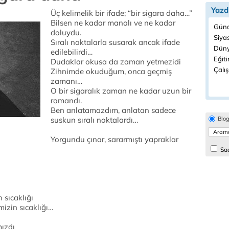
Yazd
Üç kelimelik bir ifade; “bir sigara daha…”
Bilsen ne kadar manalı ve ne kadar
Günc
doluydu.
Siyas
Sıralı noktalarla susarak ancak ifade
Düny
edilebilirdi…
Eğiti
Dudaklar okusa da zaman yetmezidi
Çalı
Zihnimde okuduğum, onca geçmiş
zamanı…
O bir sigaralık zaman ne kadar uzun bir
romandı.
Ben anlatamazdım, anlatan sadece
suskun sıralı noktalardı…
Blo
Yorgundu çınar, sararmıştı yapraklar
Sad
sıcaklığı
mizin sıcaklığı…
mızdı