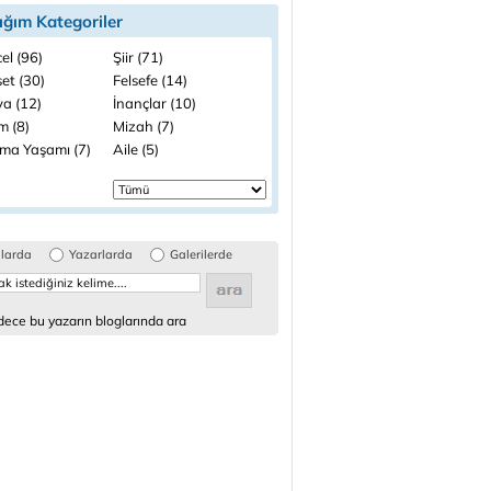
ığım Kategoriler
el (96)
Şiir (71)
et (30)
Felsefe (14)
a (12)
İnançlar (10)
m (8)
Mizah (7)
şma Yaşamı (7)
Aile (5)
glarda
Yazarlarda
Galerilerde
ece bu yazarın bloglarında ara