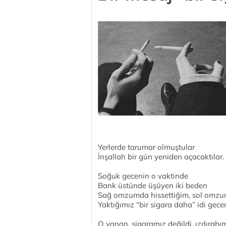
Yerlerde tarumar olmuştular
İnşallah bir gün yeniden açacaktılar.
Soğuk gecenin o vaktinde
Bank üstünde üşüyen iki beden
Sağ omzumda hissettiğim, sol omzun 
Yaktığımız “bir sigara daha” idi gece
O yanan, sigaramız değildi, ızdırabı