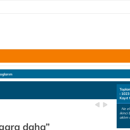
loglarım
Topla
: 1023
Kayıt 
Ne el
ikinci
aklım 
igara daha”