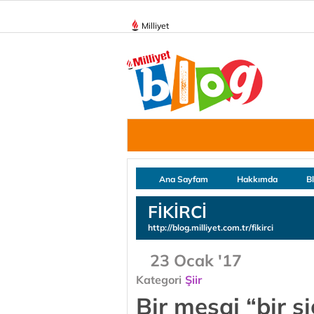
Milliyet
Ana Sayfam
Hakkımda
B
FİKİRCİ
http://blog.milliyet.com.tr/fikirci
23 Ocak '17
Kategori
Şiir
Bir mesaj “bir s