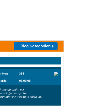
Blog Kategorileri
m blog
: 358
tarihi
: 03.09.08
imde garantim var
 bir soluğu almaya Ne
erer dünyayı yıkıp ta yeniden ya..