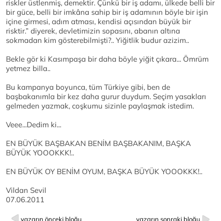
riskler üstlenmiş, demektir. Çünkü bir iş adamı, ülkede belli bir
bir güce, belli bir imkâna sahip bir iş adamının böyle bir işin
içine girmesi, adım atması, kendisi açısından büyük bir
risktir.” diyerek, devletimizin sopasını, abanın altına
sokmadan kim gösterebilmişti?.. Yiğitlik budur azizim..
Bekle gör ki Kasımpaşa bir daha böyle yiğit çıkara... Ömrüm
yetmez billa..
Bu kampanya boyunca, tüm Türkiye gibi, ben de
başbakanımla bir kez daha gurur duydum. Seçim yasakları
gelmeden yazmak, coşkumu sizinle paylaşmak istedim.
Veee...Dedim ki...
EN BÜYÜK BAŞBAKAN BENİM BAŞBAKANIM, BAŞKA
BÜYÜK YOOOKKK!..
EN BÜYÜK OY BENİM OYUM, BAŞKA BÜYÜK YOOOKKK!..
Vildan Sevil
07.06.2011
yazarın önceki bloğu
yazarın sonraki bloğu