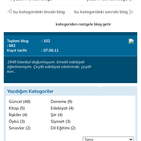
bu kategorideki önceki blog
bu kategorideki sonraki blog
kategoriden rastgele blog getir
Toplam blog
: 102
: 882
Kayıt tarihi
: 07.06.11
1949 İstanbul doğumluyum. Emekli edebiyat
öğretmeniyim. Çeşitli edebiyat sitelerinde, çeşitli
kon..
Yazdığım Kategoriler
Güncel (48)
Deneme (9)
Kitap (5)
Edebiyat (4)
İlişkiler (4)
Şiir (4)
Öykü (3)
Siyaset (3)
Sınavlar (2)
Dil Eğitimi (2)