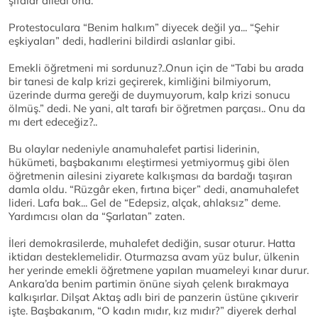
şifalar diledi ona.
Protestoculara “Benim halkım” diyecek değil ya... “Şehir
eşkiyaları” dedi, hadlerini bildirdi aslanlar gibi.
Emekli öğretmeni mi sordunuz?..Onun için de “Tabi bu arada
bir tanesi de kalp krizi geçirerek, kimliğini bilmiyorum,
üzerinde durma gereği de duymuyorum, kalp krizi sonucu
ölmüş.” dedi. Ne yani, alt tarafı bir öğretmen parçası.. Onu da
mı dert edeceğiz?..
Bu olaylar nedeniyle anamuhalefet partisi liderinin,
hükümeti, başbakanımı eleştirmesi yetmiyormuş gibi ölen
öğretmenin ailesini ziyarete kalkışması da bardağı taşıran
damla oldu. “Rüzgâr eken, fırtına biçer” dedi, anamuhalefet
lideri. Lafa bak... Gel de “Edepsiz, alçak, ahlaksız” deme.
Yardımcısı olan da “Şarlatan” zaten.
İleri demokrasilerde, muhalefet dediğin, susar oturur. Hatta
iktidarı desteklemelidir. Oturmazsa avam yüz bulur, ülkenin
her yerinde emekli öğretmene yapılan muameleyi kınar durur.
Ankara’da benim partimin önüne siyah çelenk bırakmaya
kalkışırlar. Dilşat Aktaş adlı biri de panzerin üstüne çıkıverir
işte. Başbakanım, “O kadın mıdır, kız mıdır?” diyerek derhal