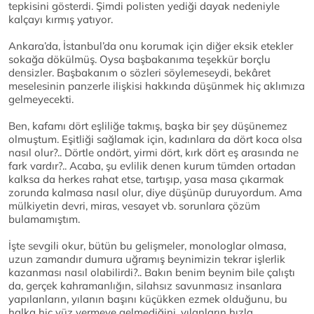
tepkisini gösterdi. Şimdi polisten yediği dayak nedeniyle
kalçayı kırmış yatıyor.
Ankara’da, İstanbul’da onu korumak için diğer eksik etekler
sokağa dökülmüş. Oysa başbakanıma teşekkür borçlu
densizler. Başbakanım o sözleri söylemeseydi, bekâret
meselesinin panzerle ilişkisi hakkında düşünmek hiç aklımıza
gelmeyecekti.
Ben, kafamı dört eşliliğe takmış, başka bir şey düşünemez
olmuştum. Eşitliği sağlamak için, kadınlara da dört koca olsa
nasıl olur?.. Dörtle ondört, yirmi dört, kırk dört eş arasında ne
fark vardır?.. Acaba, şu evlilik denen kurum tümden ortadan
kalksa da herkes rahat etse, tartışıp, yasa masa çıkarmak
zorunda kalmasa nasıl olur, diye düşünüp duruyordum. Ama
mülkiyetin devri, miras, vesayet vb. sorunlara çözüm
bulamamıştım.
İşte sevgili okur, bütün bu gelişmeler, monologlar olmasa,
uzun zamandır dumura uğramış beynimizin tekrar işlerlik
kazanması nasıl olabilirdi?.. Bakın benim beynim bile çalıştı
da, gerçek kahramanlığın, silahsız savunmasız insanlara
yapılanların, yılanın başını küçükken ezmek olduğunu, bu
halka hiç yüz vermeye gelmediğini, yılanların hızla