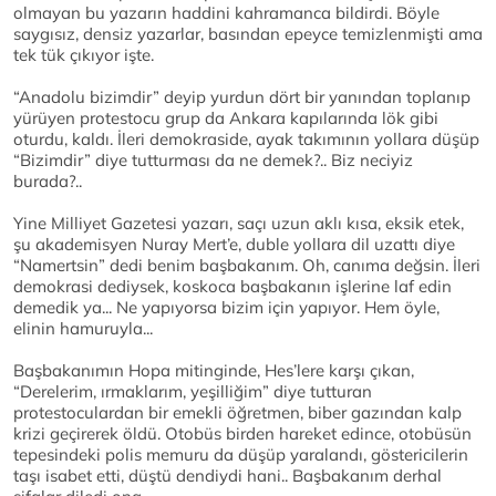
olmayan bu yazarın haddini kahramanca bildirdi. Böyle
saygısız, densiz yazarlar, basından epeyce temizlenmişti ama
tek tük çıkıyor işte.
“Anadolu bizimdir” deyip yurdun dört bir yanından toplanıp
yürüyen protestocu grup da Ankara kapılarında lök gibi
oturdu, kaldı. İleri demokraside, ayak takımının yollara düşüp
“Bizimdir” diye tutturması da ne demek?.. Biz neciyiz
burada?..
Yine Milliyet Gazetesi yazarı, saçı uzun aklı kısa, eksik etek,
şu akademisyen Nuray Mert’e, duble yollara dil uzattı diye
“Namertsin” dedi benim başbakanım. Oh, canıma değsin. İleri
demokrasi dediysek, koskoca başbakanın işlerine laf edin
demedik ya... Ne yapıyorsa bizim için yapıyor. Hem öyle,
elinin hamuruyla...
Başbakanımın Hopa mitinginde, Hes’lere karşı çıkan,
“Derelerim, ırmaklarım, yeşilliğim” diye tutturan
protestoculardan bir emekli öğretmen, biber gazından kalp
krizi geçirerek öldü. Otobüs birden hareket edince, otobüsün
tepesindeki polis memuru da düşüp yaralandı, göstericilerin
taşı isabet etti, düştü dendiydi hani.. Başbakanım derhal