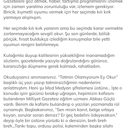
Gazetelere göz atmak, haber, tartışma programlarını izlemek
için zaman yaratma zorunluluğu var, izlemem gerekiyor.
Biricik, kıymetli oyumu vermek için her seçimde kılı kırk
yarmaya alışmışım.
Her seçimde kılı kırk yararım ama bu seçimde karar vermekte
zorlanmayacağım sevgili okur. Şu son günlerde, bölük
pörçük, fırsat buldukça izlediğim konuşmalar bile yetti
oyumun rengini belirlemeye.
Kulağımla duyup kalitesinin yüksekliğine inanamadığım
sözlerin, gazetelerde yazıyla doğrulandığını görünce,
kararsızlığa düşmeme gerek kalmadı, rahatladım.
Okuduysanız anımsarsınız. “Tatmin Olamıyorum Ey Okur”
başlıklı üç yazı yazıp tatminsizliğimin nedenlerini
anlatmıştım. Hani şu Mod Medyan şifrelemesi üstüne... İşte o
konuda işini gücünü bırakıp uğraşan, hepimizin kafasını
bulandıran Milliyet Gazetesi eğitim uzmanı Abbas Güçlü
vardı. Benim de kafamı bulandırıp o yazıları yazmamda rol
oynamıştı. Başbakanımız, “Sen misin kanıt, belge ortaya
koyan, sorular soran densiz? Er geç bedelini ödeyeceksin.”
deyip öyle bir üstüne yürüdü ki o densizin, breh breh
breh...Tankı topu, ordusu polisi, kaleminden başka silahı