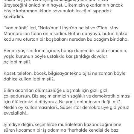
üreyeceğini anladım nihayet. Ülkemizin çıkarlarının ancak
böyle kahramanlıklarla savunulabileceğini şıppadak
kavradım.
“Van münit” leri, “Nato’nun Libya’da ne işi var?”ları, Mavi
Marmara’ları falan anımsadım. Bütün dünyaya, bütün halka
kodu mu oturtan bir başbakanı nereden bulacağım bir daha..
Benim yaş sınırlarım içinde, hangi dönemde, sapla samanın,
yaşla kurunun böyle ustalıkla karıştırıldığı davalar
açılabilmişti?.
Kaset, telefon, böcek, bilgisayar teknolojisi ne zaman böyle
dahice kullanılabilmişti?..
Bilim adamları ölümsüzlüğe ulaşmak için gizli gizli
çalışadursun. Biz seçimlerimizin sağlıklı ve demokratik olması
için ölülerimizi diriltiyoruz. Ne yani, onlar insan değil mi?..
Neden oy kullanmasınlar?.. Süper star demokrasiye gidiyoruz
evvelallah!..
Şimdiye değin, seçimlerde muhalefetin kazanacağını öne
süren kocaman bir iş adamına “herhalde kendisi de bazı