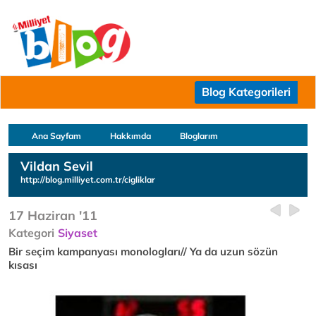
Blog Kategorileri
Ana Sayfam
Hakkımda
Bloglarım
Vildan Sevil
http://blog.milliyet.com.tr/cigliklar
17 Haziran '11
Kategori
Siyaset
Bir seçim kampanyası monologları// Ya da uzun sözün
kısası