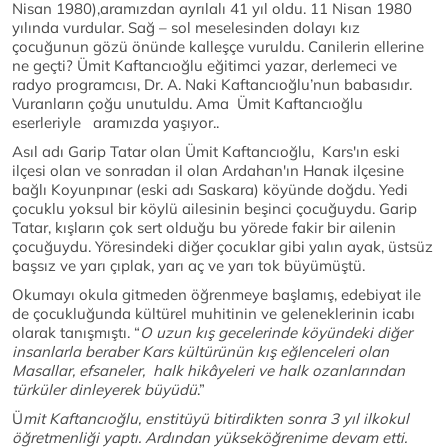
Nisan 1980),aramızdan ayrılalı 41 yıl oldu. 11 Nisan 1980
yılında vurdular. Sağ – sol meselesinden dolayı kız
çocuğunun gözü önünde kalleşçe vuruldu. Canilerin ellerine
ne geçti? Ümit Kaftancıoğlu eğitimci yazar, derlemeci ve
radyo programcısı, Dr. A. Naki Kaftancıoğlu’nun babasıdır.
Vuranların çoğu unutuldu. Ama Ümit Kaftancıoğlu
eserleriyle aramızda yaşıyor..
Asıl adı Garip Tatar olan Ümit Kaftancıoğlu, Kars'ın eski
ilçesi olan ve sonradan il olan Ardahan'ın Hanak ilçesine
bağlı Koyunpınar (eski adı Saskara) köyünde doğdu. Yedi
çocuklu yoksul bir köylü ailesinin beşinci çocuğuydu. Garip
Tatar, kışların çok sert olduğu bu yörede fakir bir ailenin
çocuğuydu. Yöresindeki diğer çocuklar gibi yalın ayak, üstsüz
başsız ve yarı çıplak, yarı aç ve yarı tok büyümüştü.
Okumayı okula gitmeden öğrenmeye başlamış, edebiyat ile
de çocukluğunda kültürel muhitinin ve geleneklerinin icabı
olarak tanışmıştı. “
O uzun kış gecelerinde köyündeki diğer
insanlarla beraber Kars kültürünün kış eğlenceleri olan
Masallar, efsaneler, halk hikâyeleri ve halk ozanlarından
türküler dinleyerek büyüdü
.”
Ü
mit Kaftancıoğlu, enstitüyü bitirdikten sonra 3 yıl ilkokul
öğretmenliği yaptı. Ardından yükseköğrenime devam etti.