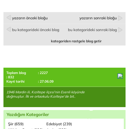
yazarın önceki bloğu
yazarın sonraki bloğu
bu kategorideki önceki blog
bu kategorideki sonraki blog
kategoriden rastgele blog getir
Toplam blog
: 2227
: 832
Kayıt tarihi
: 27.06.09
1946 Mardin ili, Kızıltepe ilçesi'nin Esenli köyünde
doğmuştur. İlk ve ortaokulu Kızıltepe'de bit..
Yazdığım Kategoriler
Şiir (659)
Edebiyat (239)