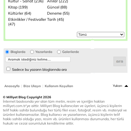
Kültür - Sanat (236)
Anılar (222)
Kitap (199)
Güncel (88)
Kültürler (64)
Deneme (55)
Etkinlikler / Festivaller
Tarih (45)
(47)
Bloglarda
Yazarlarda
Galerilerde
Sadece bu yazarın bloglarında ara
|
|
Yukarı
Anasayfa
Bize Ulaşın
Kullanım Koşulları
© Milliyet Blog Copyright 2026
İnternet baskısında yer alan tüm metin, resim ve içeriğin hakları
milliyet.com.tr'ye aittir. Milliyet Blog kullanıcıları ve üyeleri, üçüncü kişilerin
telif hakkı sahibi bulunduğu her türlü fikri eser, fotoğraf, resim vb. materyal ve
ürünleri kullanamazlar. Blog kullanıcı ve yazarlarının, üçüncü kişilerin telif
hakkı sahibi olduğu yazı, resim vb. ürünleri kullanması durumunda, her türlü
hukuki ve cezai sorumluluk kendilerine aittir.