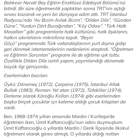
Balıkesir Necati Bey Eğitim Enstitüsü Edebiyat Bölümü’nü
bitirdi. Bir süre öğretmenlik yaptıktan sonra TRT’nin açtığı
sınavı kazandı ve yeni bir dünyaya adım attı. TRT İstanbul
Radyosu’nda “Av Bizim Avlak Bizim”, “Dilden Dile”, “Günden
Güne”, “Yurdun Dört Bucağından”, “Köy Odası”, “Türk Halk
Masalları” gibi programlarla halk kültürünü, halk âşıklarını,
halkın sıkıntılarını mikrofona taşıdı. “Beyin
Göçü” programında Türk vatandaşlarının yurt dışına gidip
geri dönmek istememelerinin nedenlerini araştırdı. “Öğretmen
ve Eğitimin Sorunları” programı ile de eğitime ışık tuttu.
Özellikle Dilden Dile isimli yapım, yayımlandığı dönemde
büyük ilgi görüyordu.
Eserlerinden bazıları:
Öykü: Dönemeç (1972), Çarpana (1975), İstanbul Allak
Bullak (1983), Roman: Yel atan (1972), Tüfekliler (1974),
Derleme olarak Köroğlu Kolları (1974) gibi eserlerinden
başka birçok çocuklar içn kaleme aldığı çocuk kitapları da
vardı.
Ben, 1968-1974 yılları arasında Mardin / Kızıltepe’de
öğretmen iken, Ümit Kaftancıoğlu’nun adını duymuştum.
Ümit Kaftancıoğlu o yıllarda Mardin / Derik İlçesinde ilkokul
öğretmeni olarak görev almıştı. O yıllarda aldığı notları