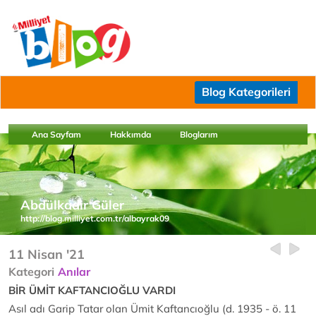
Blog Kategorileri
Ana Sayfam
Hakkımda
Bloglarım
Abdülkadir Güler
http://blog.milliyet.com.tr/albayrak09
11 Nisan '21
Kategori
Anılar
BİR ÜMİT KAFTANCIOĞLU VARDI
Asıl adı Garip Tatar olan Ümit Kaftancıoğlu (d. 1935 - ö. 11