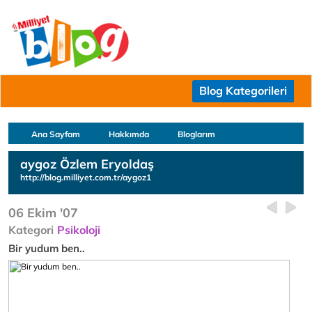
Blog Kategorileri
Ana Sayfam
Hakkımda
Bloglarım
aygoz Özlem Eryoldaş
http://blog.milliyet.com.tr/aygoz1
06 Ekim '07
Kategori
Psikoloji
Bir yudum ben..