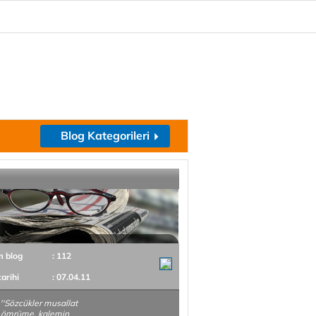
Blog Kategorileri
m blog
: 112
tarihi
: 07.04.11
 ''Sözcükler musallat
 ömrüme, kalemin