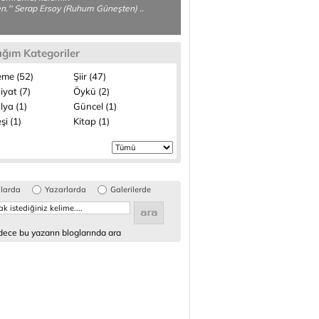
n.'' Serap Ersoy (Ruhum Güneşten) ..
ığım Kategoriler
me (52)
Şiir (47)
iyat (7)
Öykü (2)
lya (1)
Güncel (1)
şi (1)
Kitap (1)
glarda
Yazarlarda
Galerilerde
ece bu yazarın bloglarında ara