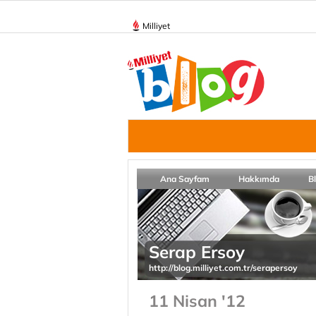
Milliyet
Ana Sayfam
Hakkımda
B
Serap Ersoy
http://blog.milliyet.com.tr/serapersoy
11 Nisan '12