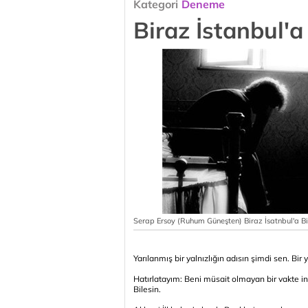
Kategori
Deneme
Biraz İstanbul'a
Serap Ersoy (Ruhum Güneşten) Biraz İsatnbul'a B
Yarılanmış bir yalnızlığın adısın şimdi sen. Bir
Hatırlatayım: Beni müsait olmayan bir vakte indi
Bilesin.