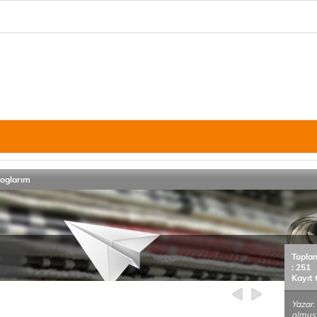
loglarım
Topla
: 251
Kayıt 
Yazar.
olmuş