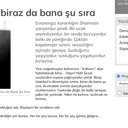
ucu be
 biraz da bana şu sıra
Yazd
Esrarengiz karanlığını Shamrain
yarıyordur şimdi. Bir uzak
Dene
seyrediyordur, bir sevda bozuyordur
Edeb
belki de yüreğinde. Çoktan
Anta
kapatmıştır sesini, sessizliğini
Söyle
açmıştır geceye. Sustuğunu
yaşıyordur, sustuğunu yaşatıyordur
birilerine.
Yine soğutmuştur kahvesini. ''Kahven'' diye
hatırlatacak birisi... Hayır! Halil Sezai
Blo
usulünden isyana çağırıyordur şimdi. Biraz
İstanbul'a dönmüştür sırtını, biraz da bana şu
sıra. Acımadan isimler parçalıyordur
muhtemelen. Farkında değil, bir kalbi acıtıyor
iraz da Bana Şu Sıra
Sad
yakın bir yerlerde. Yakın ne kelime, acıtmak ne
kelime..
 yokluğun adı. Büyüyen bir sevdanın adı.
rdiğin yer burası. Her bir şey sessiz, her bir şey güneş gölgesi...