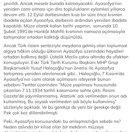
çevrildi. Ancak mesele burada kalmayacaktı. Ayasofya’nın
yeniden cami olması için dini toplulukların eylemleri yıllarca
devam etti. 12 Eylül darbesinden kısa bir süre önce kısmen
ibadete açılan Ayasofya, darbenin ardından yeniden ibadete
kapatıldı. Müze olarak kalan tarihi yapının, sonunda 10
Şubat 1991’de Hünkâr Mahfili kısmının namaza açılmasıyla
tartışmalar ortadan kalktığı düşünüldü.
Ancak Türk-İslam senteziyle meydana gelmiş olan toplumsal
algıya hâkim olduğu ülkenin Ayasofya üzerindeki hayalleri
ortadan kalkmış değil. Üstelik Meclis çatısı altında da ufaktan
konuşuluyor. Eski Türk Tarih Kurumu Başkanı MHP Grup
Başkanvekili Yusuf Halaçoğlu’nun önerisi ile Ayasofya
tartışması yeniden alevlenecek gibi… Halaçoğlu, 7 Kasım’da
Ayasofya’nın cami olarak açılmasını isteyerek bunun
sebebini Twitter üzerinden “Müze yapılması hususunda
çıkarılan 7.11.1934 tarihli kararname sahte çıktı. Resmi
Gazete'de yayımlanmamış. ‘Atatürk’ adı verilmeden onun adı
kullanılmış. Bu soyadı verilmeden adı böyle kullanılmış”
sözleriyle açıkladı. Ve bu gerekçe de yeni bir gerekçe değil.
Pek çok kez dillendirilmişti.
Peki, Ayasofya konusundaki bu anlaşmazlığın sebebi ne?
Neden aslında bir kilise olan bir mekânın müzeye