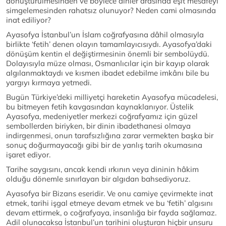
dönüştürülmesinden ve böylece dinler arasında eşit mesafeyi
simgelemesinden rahatsız olunuyor? Neden cami olmasında
inat ediliyor?
Ayasofya İstanbul’un İslam coğrafyasına dâhil olmasıyla
birlikte ‘fetih’ denen olayın tamamlayıcısıydı. Ayasofya’daki
dönüşüm kentin el değiştirmesinin önemli bir sembolüydü.
Dolayısıyla müze olması, Osmanlıcılar için bir kayıp olarak
algılanmaktaydı ve kısmen ibadet edebilme imkânı bile bu
yargıyı kırmaya yetmedi.
Bugün Türkiye’deki milliyetçi hareketin Ayasofya mücadelesi,
bu bitmeyen fetih kavgasından kaynaklanıyor. Üstelik
Ayasofya, medeniyetler merkezi coğrafyamız için güzel
sembollerden biriyken, bir dinin ibadethanesi olmaya
indirgenmesi, onun tarafsızlığına zarar vermekten başka bir
sonuç doğurmayacağı gibi bir de yanlış tarih okumasına
işaret ediyor.
Tarihe saygısını, ancak kendi ırkının veya dininin hâkim
olduğu dönemle sınırlayan bir algıdan bahsediyoruz.
Ayasofya bir Bizans eseridir. Ve onu camiye çevirmekte inat
etmek, tarihi işgal etmeye devam etmek ve bu ‘fetih’ algısını
devam ettirmek, o coğrafyaya, insanlığa bir fayda sağlamaz.
Adil olunacaksa İstanbul’un tarihini oluşturan hiçbir unsuru