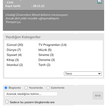
: 1141
Kayıt tarihi
: 28.11.12
Uludağ Üniversitesi İktisat bölümü mezunuyum.
Ancak dört yıldır müzikle uğraşmaktayım.
Trompet ça..
Yazdığım Kategoriler
Güncel (30)
TV Programları (14)
Dünya (7)
Müzik (5)
Siyaset (4)
Sinema (3)
Kitap (3)
Deneme (3)
İstanbul (2)
Tarih (2)
Bloglarda
Yazarlarda
Galerilerde
Sadece bu yazarın bloglarında ara