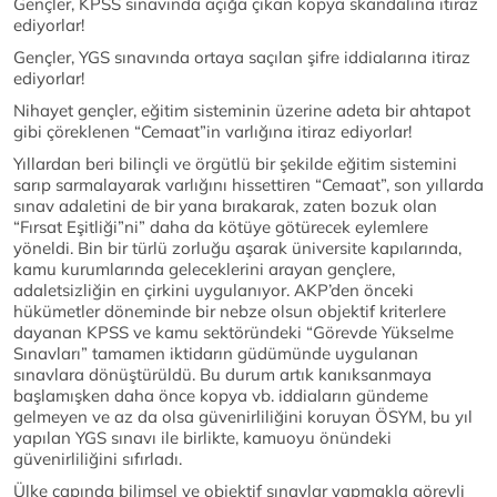
Gençler, KPSS sınavında açığa çıkan kopya skandalına itiraz
ediyorlar!
Gençler, YGS sınavında ortaya saçılan şifre iddialarına itiraz
ediyorlar!
Nihayet gençler, eğitim sisteminin üzerine adeta bir ahtapot
gibi çöreklenen “Cemaat”in varlığına itiraz ediyorlar!
Yıllardan beri bilinçli ve örgütlü bir şekilde eğitim sistemini
sarıp sarmalayarak varlığını hissettiren “Cemaat”, son yıllarda
sınav adaletini de bir yana bırakarak, zaten bozuk olan
“Fırsat Eşitliği”ni” daha da kötüye götürecek eylemlere
yöneldi. Bin bir türlü zorluğu aşarak üniversite kapılarında,
kamu kurumlarında geleceklerini arayan gençlere,
adaletsizliğin en çirkini uygulanıyor. AKP’den önceki
hükümetler döneminde bir nebze olsun objektif kriterlere
dayanan KPSS ve kamu sektöründeki “Görevde Yükselme
Sınavları” tamamen iktidarın güdümünde uygulanan
sınavlara dönüştürüldü. Bu durum artık kanıksanmaya
başlamışken daha önce kopya vb. iddiaların gündeme
gelmeyen ve az da olsa güvenirliliğini koruyan ÖSYM, bu yıl
yapılan YGS sınavı ile birlikte, kamuoyu önündeki
güvenirliliğini sıfırladı.
Ülke çapında bilimsel ve objektif sınavlar yapmakla görevli