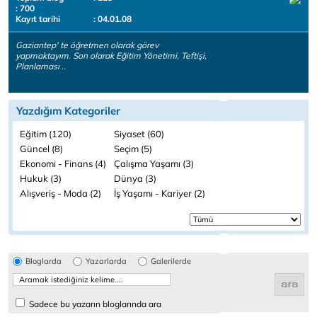
: 700
Kayıt tarihi
: 04.01.08
Gaziantep' te öğretmen olarak görev
yapmaktayım. Son olarak Eğitim Yönetimi, Teftişi,
Planlaması ..
Yazdığım Kategoriler
Eğitim (120)
Siyaset (60)
Güncel (8)
Seçim (5)
Ekonomi - Finans (4)
Çalışma Yaşamı (3)
Hukuk (3)
Dünya (3)
Alışveriş - Moda (2)
İş Yaşamı - Kariyer (2)
Bloglarda
Yazarlarda
Galerilerde
Sadece bu yazarın bloglarında ara