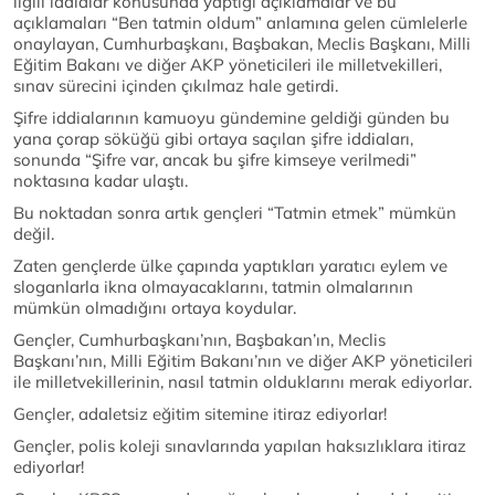
ilgili iddialar konusunda yaptığı açıklamalar ve bu
açıklamaları “Ben tatmin oldum” anlamına gelen cümlelerle
onaylayan, Cumhurbaşkanı, Başbakan, Meclis Başkanı, Milli
Eğitim Bakanı ve diğer AKP yöneticileri ile milletvekilleri,
sınav sürecini içinden çıkılmaz hale getirdi.
Şifre iddialarının kamuoyu gündemine geldiği günden bu
yana çorap söküğü gibi ortaya saçılan şifre iddiaları,
sonunda “Şifre var, ancak bu şifre kimseye verilmedi”
noktasına kadar ulaştı.
Bu noktadan sonra artık gençleri “Tatmin etmek” mümkün
değil.
Zaten gençlerde ülke çapında yaptıkları yaratıcı eylem ve
sloganlarla ikna olmayacaklarını, tatmin olmalarının
mümkün olmadığını ortaya koydular.
Gençler, Cumhurbaşkanı’nın, Başbakan’ın, Meclis
Başkanı’nın, Milli Eğitim Bakanı’nın ve diğer AKP yöneticileri
ile milletvekillerinin, nasıl tatmin olduklarını merak ediyorlar.
Gençler, adaletsiz eğitim sitemine itiraz ediyorlar!
Gençler, polis koleji sınavlarında yapılan haksızlıklara itiraz
ediyorlar!