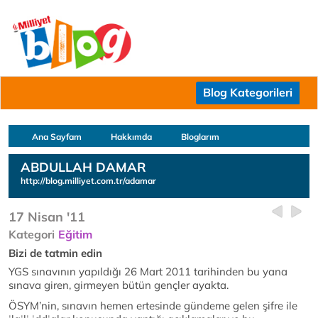
Blog Kategorileri
Ana Sayfam
Hakkımda
Bloglarım
ABDULLAH DAMAR
http://blog.milliyet.com.tr/adamar
17 Nisan '11
Kategori
Eğitim
Bizi de tatmin edin
YGS sınavının yapıldığı 26 Mart 2011 tarihinden bu yana
sınava giren, girmeyen bütün gençler ayakta.
ÖSYM’nin, sınavın hemen ertesinde gündeme gelen şifre ile