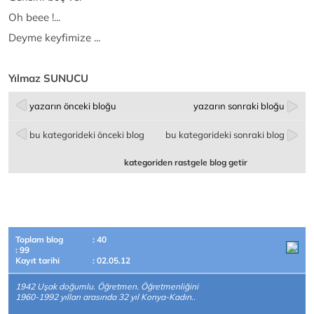
Oh beee !...
Deyme keyfimize ...
Yılmaz SUNUCU
yazarın önceki bloğu
yazarın sonraki bloğu
bu kategorideki önceki blog
bu kategorideki sonraki blog
kategoriden rastgele blog getir
Toplam blog
: 40
: 99
Kayıt tarihi
: 02.05.12
1942 Uşak doğumlu. Öğretmen. Öğretmenliğini
1960-1992 yılları arasında 32 yıl Konya-Kadın..