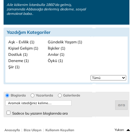
Aile kökenim İstanbulla 1860'da gelmiş,
zamanında Abbasağa derlermiş dedeme, sosyal
demokrat baba..
Yazdığım Kategoriler
Aşk - Evlilik (1)
Gündelik Yaşam (1)
Kişisel Gelişim (1)
İlişkiler (1)
Dostluk (1)
Anılar (1)
Deneme (1)
Öykü (1)
Şiir (1)
Bloglarda
Yazarlarda
Galerilerde
Sadece bu yazarın bloglarında ara
|
|
Yukarı
Anasayfa
Bize Ulaşın
Kullanım Koşulları