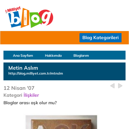
Blog Kategorileri
Ana Sayfam
Hakkımda
Bloglarım
Metin Aslım
http://blog.milliyet.com.tr/mtnslm
12 Nisan '07
Kategori
İlişkiler
Bloglar arası aşk olur mu?