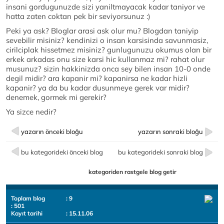
insani gordugunuzde sizi yaniltmayacak kadar taniyor ve
hatta zaten coktan pek bir seviyorsunuz :)
Peki ya ask? Bloglar arasi ask olur mu? Blogdan taniyip
sevebilir misiniz? kendinizi o insan karsisinda savunmasiz,
cirilciplak hissetmez misiniz? gunlugunuzu okumus olan bir
erkek arkadas onu size karsi hic kullanmaz mi? rahat olur
musunuz? sizin hakkinizda onca sey bilen insan 10-0 onde
degil midir? ara kapanir mi? kapanirsa ne kadar hizli
kapanir? ya da bu kadar dusunmeye gerek var midir?
denemek, gormek mi gerekir?
Ya sizce nedir?
yazarın önceki bloğu
yazarın sonraki bloğu
bu kategorideki önceki blog
bu kategorideki sonraki blog
kategoriden rastgele blog getir
Toplam blog
: 9
: 501
Kayıt tarihi
: 15.11.06