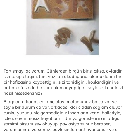
Tartismayi aciyorum. Günlerden birgün birisi çıksa, aylardir
sizi takip ettigini, tüm yazilari okudugunu, okuduklarini bir
bir hafizasina kaydettigini, sizi tanidigini, hoslandigini ve
hatta kafasinda bir suru planlar yaptigini soylese, kendinizi
nasil hissedersiniz?
Blogdan arkadas edinme olayi malumunuz bolca var ve
soyle bir durum da var, arkadasliklar cidden saglam oluyor
cunku yuzunu hic gormediginiz insanlarin kendi halleriyle,
icten, savunmasiz hayatlarini, dunya goruslerini anlattigi,
samimi birsuru sey okuyup, paylasiyorsunuz beraber,
yorumlar yapiyorsunuz, paylasimlari arttiriyorsunuz ve o