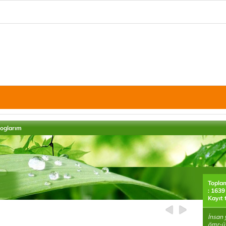
loglarım
Topla
: 1639
Kayıt 
İnsan 
ömr-ü 