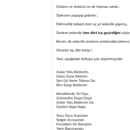
Onların ne türküsü ne de hatırası vardır...
Öylesine yaşayıp giderler...
Rahmetlik babam,tam üç yıl askerlik yapmış..
Dedem,askerde
tam dört kış geçirdiğini
söyle
Benim de askerlik anılarım anlatmakla bitmez.
Onsekiz ay, dile kolay !..
Yani, aşağıdaki türküyü çok söyletmişizdir.
Asker Yolu Beklerim,
Günü Güne Eklerim.
Sen Git Yarim Talime De,
Ben Sılayı Beklerim.
Mendilimde Tel Oya,
Gülmedim Doya Doya.
Asker Yolu Beklerim De,
Günleri Saya Saya.
Sucu Sucu Suyunan,
Soğan Acısıyınan.
Küsüdüm De Barıştım,
Yarin Bacısıyınan.