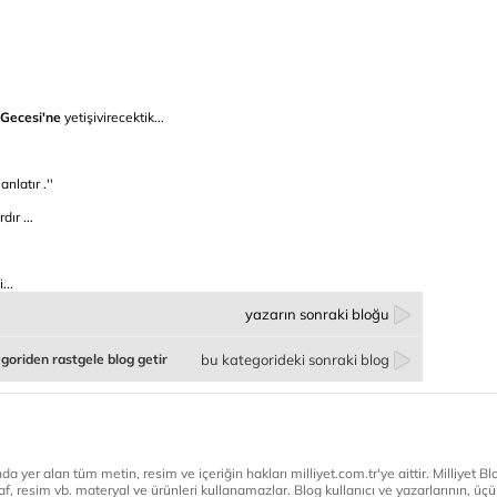
r Gecesi'ne
yetişivirecektik...
nlatır .''
dır ...
...
yazarın sonraki bloğu
goriden rastgele blog getir
bu kategorideki sonraki blog
a yer alan tüm metin, resim ve içeriğin hakları milliyet.com.tr'ye aittir. Milliyet Blog
af, resim vb. materyal ve ürünleri kullanamazlar. Blog kullanıcı ve yazarlarının, üçün