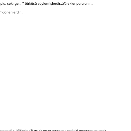
a, çekirge!.. '' türküsü söylemişlerdir...Yürekler paralanır...
'
dönenlerdir...
asaportlu yiğitlerin (?) acıklı oyun havaları vardır ki oynayanları çook