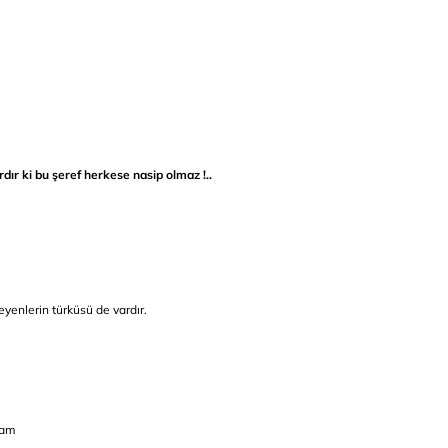
rdır ki bu şeref herkese nasip olmaz !..
yenlerin türküsü de vardır.
mam