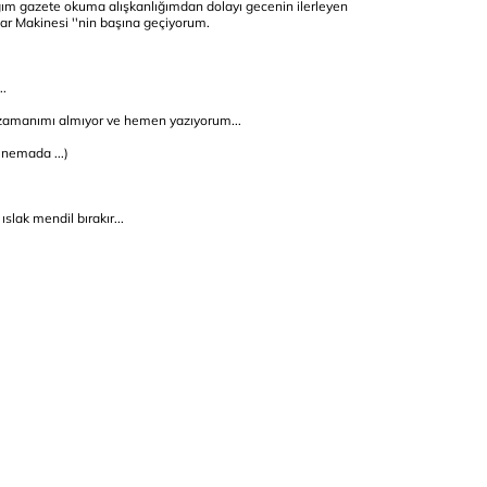
ım gazete okuma alışkanlığımdan dolayı gecenin ilerleyen
ar Makinesi ''nin başına geçiyorum.
..
 zamanımı almıyor ve hemen yazıyorum...
inemada ...)
slak mendil bırakır...