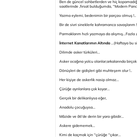
Ben de güncel sohbetlerden ve hiç kopamadığ
saatlerinde ,fırsat bulduğumda, ''Modern Panc
Yazma eylemi, bedenimin bir parçası olmuş !..
Bir de sivri sineklerle kahramanca savaşlarım !
Parmaklarım hızlı yazmaya da alışmış...Fazla
İnternet Kanatlarımın Altında
...(Haftaya bu s
Dilimde asker türküleri...
Asker ocağına yolcu olanlar;arkalarında birçok ı
Dönüşleri de gidişleri gibi muhteşem olur !..
Her kişiye de askerlik nasip olmaz...
Çürüğe ayrılanlara çok koyar...
Gerçek bir delikanlıysa eğer,
Anadolu çocuğuysa...
Mâzide ve âti'de derin bir yara gibidir...
Askere gidememek...
Kimi de kaçmak için ''çürüğe ''çıkar...