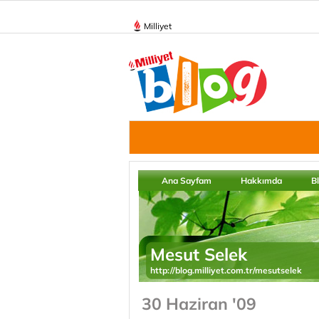
Milliyet
Ana Sayfam
Hakkımda
B
Mesut Selek
http://blog.milliyet.com.tr/mesutselek
30 Haziran '09