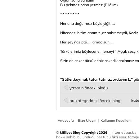
Oğlan sana yanıdım
Bu pekmez bana yetmez (Bilâlım)
* * * * * * * *
Her ana doğurmaz böyle yiğiti ...
Nitceeez, bizim anamız ,az sabretseydi
, Kadi
Her şey nasipte...Hamdolsun...
Türkülerimiz böylecene ,herşeyi '' Aççık seççik a
Sizin de asker türküleriniz;askerlik anılarınız var
''
Sütler,kaymak tutar tutmaz ordayım !..''
gibi
yazarın önceki bloğu
bu kategorideki önceki blog
kate
|
|
Anasayfa
Bize Ulaşın
Kullanım Koşulları
İnternet baskısınd
© Milliyet Blog Copyright 2026
hakkı sahibi bulunduğu her türlü fikri eser, fotoğr