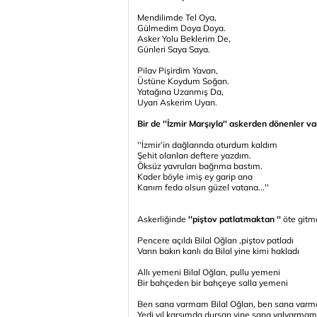
Mendilimde Tel Oya,
Gülmedim Doya Doya.
Asker Yolu Beklerim De,
Günleri Saya Saya.
Pilav Pişirdim Yavan,
Üstüne Koydum Soğan.
Yatağına Uzanmış Da,
Uyan Askerim Uyan.
Bir de ''İzmir Marşıyla'' askerden dönenler va
''İzmir’in dağlarında oturdum kaldım
Şehit olanları deftere yazdım.
Öksüz yavruları bağrıma bastım.
Kader böyle imiş ey garip ana
Kanım feda olsun güzel vatana...''
Askerliğinde
''piştov patlatmaktan ''
öte gitme
Pencere açıldı Bilal Oğlan ,piştov patladı
Varın bakın kanlı da Bilal yine kimi hakladı
Allı yemeni Bilal Oğlan, pullu yemeni
Bir bahçeden bir bahçeye salla yemeni
Ben sana varmam Bilal Oğlan, ben sana var
Yedi yıl karşımda dursan yine sana yalvarmam