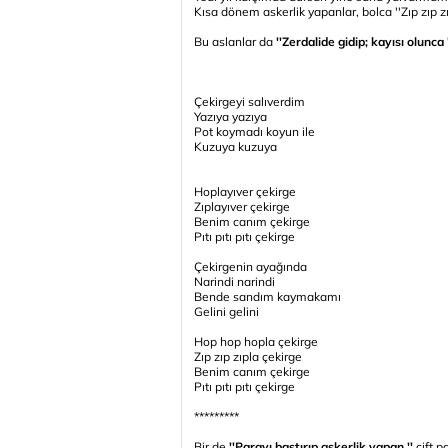
Kısa dönem askerlik yapanlar, bolca ''Zıp zıp zıpl
Bu aslanlar da
''Zerdalide gidip; kayısı olunca '
Çekirgeyi salıverdim
Yazıya yazıya
Pot koymadı koyun ile
Kuzuya kuzuya
Hoplayıver çekirge
Zıplayıver çekirge
Benim canım çekirge
Pıtı pıtı pıtı çekirge
Çekirgenin ayağında
Narindi narindi
Bende sandım kaymakamı
Gelini gelini
Hop hop hopla çekirge
Zıp zıp zıpla çekirge
Benim canım çekirge
Pıtı pıtı pıtı çekirge
*********
Bir de
''Parayı bastırıp askerlik yapan ''
çift p