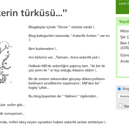
canlı h
erin türküsü...''
Yazd
Blogdaşlar içinde ''Devre '' olanlar vardır !..
Miza
Blog kategorileri arasında, ''Askerlik Anıları '' var mı
Şiir 
?..
Ben 
(105
Ben bulamadım !..
Günd
Anı bölümü var ...Tamam...Ama askerlik yok !..
Anıla
Halbuki MB'de askerliğini yapmış tam ,''iki bin iki
yüz yirmi iki '' er kişi olduğu ihbarını aldım !..
Bir de onların arkasından gözyaşı döken;yollarını
bekleyen sevdiklerini sayarsanız ; MB'den bir '
tugay 'çıkar...
Blo
Bu blog,bayanları da '' Yakînen '' ilgilendirir...
lar ,seller gibi...
Sad
nde sunuyorum...
nde, millet okey neyim oynarken habire askerlik anıları anlatılıyor !..