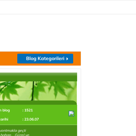
Blog Kategorileri
m blog
: 1521
tarihi
: 23.06.07
yontmakla geçti
baharı... Güzel ve