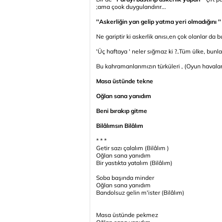
;ama çook duygulandırır...
''Askerliğin yan gelip yatma yeri olmadığını ''
Ne gariptir ki askerlik anısı,en çok olanlar da bu
'Üç haftaya ' neler sığmaz ki ?..Tüm ülke, bunla
Bu kahramanlarımızın türküleri , (Oyun havaları)
Masa üstünde tekne
Oğlan sana yanıdım
Beni bırakıp gitme
Bilâlımsın Bilâlım
* * *
Getir sazı çalalım (Bilâlım )
Oğlan sana yanıdım
Bir yastıkta yatalım (Bilâlım)
Soba başında minder
Oğlan sana yanıdım
Bandolsuz gelin m'ister (Bilâlım)
Masa üstünde pekmez