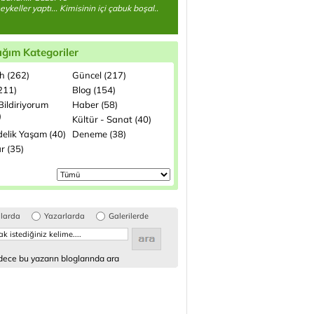
eykeller yaptı... Kimisinin içi çabuk boşal..
ığım Kategoriler
h (262)
Güncel (217)
(211)
Blog (154)
Bildiriyorum
Haber (58)
)
Kültür - Sanat (40)
elik Yaşam (40)
Deneme (38)
r (35)
glarda
Yazarlarda
Galerilerde
ece bu yazarın bloglarında ara