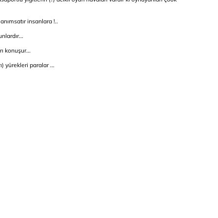
anımsatır insanlara !..
nlardır...
rı konuşur...
 yürekleri paralar ...