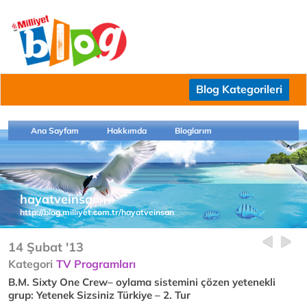
Blog Kategorileri
Ana Sayfam
Hakkımda
Bloglarım
hayatveinsan
http://blog.milliyet.com.tr/hayatveinsan
14 Şubat '13
Kategori
TV Programları
B.M. Sixty One Crew– oylama sistemini çözen yetenekli
grup: Yetenek Sizsiniz Türkiye – 2. Tur