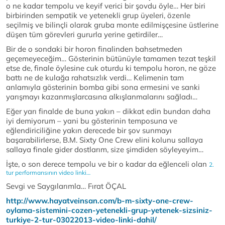
o ne kadar tempolu ve keyif verici bir şovdu öyle… Her biri
birbirinden sempatik ve yetenekli grup üyeleri, özenle
seçilmiş ve bilinçli olarak gruba monte edilmişçesine üstlerine
düşen tüm görevleri gururla yerine getirdiler…
Bir de o sondaki bir horon finalinden bahsetmeden
geçemeyeceğim… Gösterinin bütünüyle tamamen tezat teşkil
etse de, finale öylesine cuk oturdu ki tempolu horon, ne göze
battı ne de kulağa rahatsızlık verdi… Kelimenin tam
anlamıyla gösterinin bomba gibi sona ermesini ve sanki
yarışmayı kazanmışlarcasına alkışlanmalarını sağladı…
Eğer yarı finalde de buna yakın – dikkat edin bundan daha
iyi demiyorum – yani bu gösterinin temposuna ve
eğlendiriciliğine yakın derecede bir şov sunmayı
başarabilirlerse, B.M. Sixty One Crew elini kolunu sallaya
sallaya finale gider dostlarım, size şimdiden söyleyeyim…
İşte, o son derece tempolu ve bir o kadar da eğlenceli olan
2.
tur performansının video linki…
Sevgi ve Saygılarımla… Fırat ÖÇAL
http://www.hayatveinsan.com/b-m-sixty-one-crew-
oylama-sistemini-cozen-yetenekli-grup-yetenek-sizsiniz-
turkiye-2-tur-03022013-video-linki-dahil/