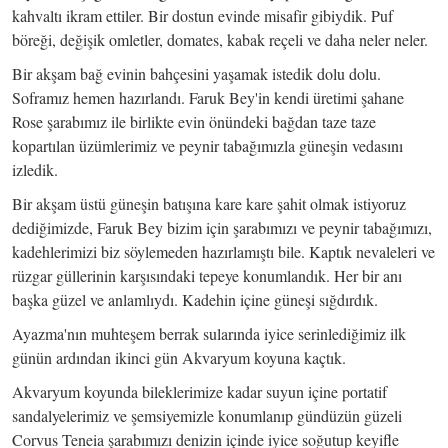
kahvaltı ikram ettiler. Bir dostun evinde misafir gibiydik. Puf
böreği, değişik omletler, domates, kabak reçeli ve daha neler neler.
Bir akşam bağ evinin bahçesini yaşamak istedik dolu dolu.
Soframız hemen hazırlandı. Faruk Bey'in kendi üretimi şahane
Rose şarabımız ile birlikte evin önündeki bağdan taze taze
kopartılan üzümlerimiz ve peynir tabağımızla güneşin vedasını
izledik.
Bir akşam üstü güneşin batışına kare kare şahit olmak istiyoruz
dediğimizde, Faruk Bey bizim için şarabımızı ve peynir tabağımızı,
kadehlerimizi biz söylemeden hazırlamıştı bile. Kaptık nevaleleri ve
rüzgar güllerinin karşısındaki tepeye konumlandık. Her bir anı
başka güzel ve anlamlıydı. Kadehin içine güneşi sığdırdık.
Ayazma'nın muhteşem berrak sularında iyice serinlediğimiz ilk
günün ardından ikinci gün Akvaryum koyuna kaçtık.
Akvaryum koyunda bileklerimize kadar suyun içine portatif
sandalyelerimiz ve şemsiyemizle konumlanıp gündüzün güzeli
Corvus Teneia şarabımızı denizin içinde iyice soğutup keyifle