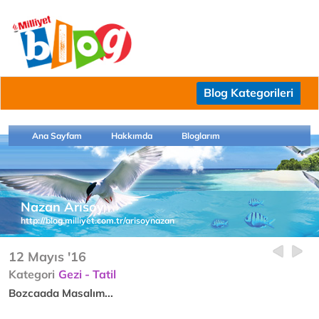
Blog Kategorileri
Ana Sayfam
Hakkımda
Bloglarım
Nazan Arısoy
http://blog.milliyet.com.tr/arisoynazan
12 Mayıs '16
Kategori
Gezi - Tatil
Bozcaada Masalım...