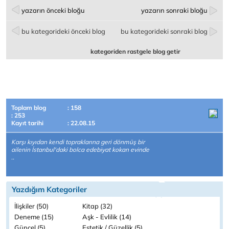
yazarın önceki bloğu
yazarın sonraki bloğu
bu kategorideki önceki blog
bu kategorideki sonraki blog
kategoriden rastgele blog getir
Toplam blog
: 158
: 253
Kayıt tarihi
: 22.08.15
Karşı kıyıdan kendi topraklarına geri dönmüş bir
ailenin İstanbul'daki bolca edebiyat kokan evinde
..
Yazdığım Kategoriler
İlişkiler (50)
Kitap (32)
Deneme (15)
Aşk - Evlilik (14)
Güncel (5)
Estetik / Güzellik (5)