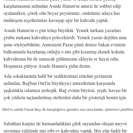
karşılamasının ardından Asude Hanım'ın annesi ile sohbet edip
oyalanırken, çörek otlu beyaz peynirimiz, omletimiz adaya has
muhteşem reçellerimize kavuşup ağır bir kahvaltı yaptık.
Asude Hanım'ın o gün telaşı büyüktü. Yemek mekanı yazarları
grubu mekana kahvaltıya geleceklerdi. Yemek yazarı değilim ama
şunu söyleyebilirim. Annenizin Pazar günü denize bakan evinizin
balkonunda hazırlamış olduğu o mis gibi kızarmış ekmek kokulu
kahvaltısına bir de sımsıcak gülümseme ekleyin ve hayal edin.
Hoşunuza gittiyse Asude Hanım'a gidin derim.
Ada sokaklarında hafif bir yediklerimizi eritelim gezimizin
ardından, Bağban Otel'in büyüleyici atmosferinin karşısında
şaşkınlıkla odamıza yerleştik. Bağ evinin büyüsü, yeşili, havası bir
çok yıldızla taçlandırılmış otellerden daha bir gösterişli benim için.
O
tel'in sahibi Faruk Bey, ilk tanıştığımız günden son ana kadar, işletmeci profili
Sabahları karpuz ile harmanladıkları çilek suyundan oluşan meyve
suyumuz eşliğinde mis gibi ev kahvaltısı yaptık. Her gün farklı bir