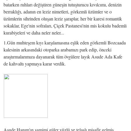
batarken ruhları değiştiren güneşin tutuşturucu kıvılcımı, denizin
berraklığı, adanın en leziz nimetleri, görkemli üzümler ve o
üzümlerin sihrinden oluşan leziz şaraplar, her bir karesi romantik
sokaklar, Ege'nin sofraları, Çiçek Pastanesi'nin mis kokulu bademli
kurabiyeleri ve daha neler neler...
1.Gün muhteşem kıyı karşılamasına eşlik eden görkemli Bozcaada
kalesinin arkasındaki otoparka arabamızı park edip, önceki
araştırmalarımıza dayanarak tüm övgülere layık Asude Ada Kafe
de kahvaltı yapmaya karar verdik.
Asude Hanım'ın samimi güler yüzlü ve telaşlı misafir gelmiş