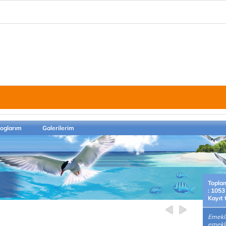
loglarım
Galerilerim
Topla
: 1053
Kayıt 
Emekl
emekl