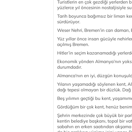
Turistlerin en çok gezdiği yerlerden bi
yüzlerce yıl öncesinin nostaljisiyle s
Tarih boyunca bağımsız bir liman ken
sürdürüyor.
Weser Nehri, Bremen’in can damarı, B
Yüz yıllar önce insan gücüyle nehirl
açılmış Bremen.
Hitler’in seçim kazanamadığı yerlerde
Ekonomik yönden Almanya’nın yoksul
durumdadır.
Almanca'nın en iyi, düzgün konuşuld
Yılanın yaşamadığı söylenen kent, A
dağı tepesi olmayan bir düzlük. Dağ 
Beş yılımın geçtiği bu kent, yaşamım
Gördüğüm bir çok kent, henüz benim
Şehrin merkezinde çok büyük bir park
kentin belediye başkanı, topal bir vat
sabahın en erken saatından akşama k