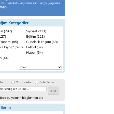
um. Emeklilik yaşamın sonu değil, yaşama
maçl..
ığım Kategoriler
el (297)
Siyaset (231)
(127)
Eğitim (113)
 Yaşamı (85)
Gündelik Yaşam (68)
l Hayat / Çevre
Futbol (57)
Haber (54)
h (44)
glarda
Yazarlarda
Galerilerde
ece bu yazarın bloglarında ara
ilerim