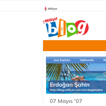
Milliyet
Ana Sayfam
Hakkımda
B
Erdoğan Şahin
http://blog.milliyet.com.tr/erdogansahin
07 Mayıs '07