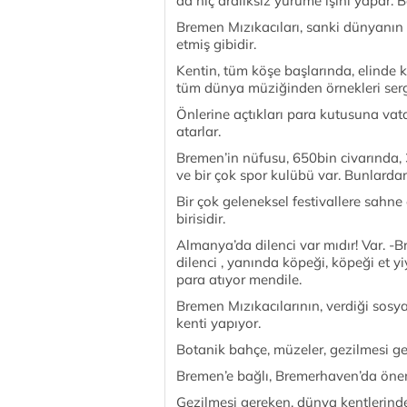
da hiç aralıksız yürüme işini yapar. B
Bremen Mızıkacıları, sanki dünyanın
etmiş gibidir.
Kentin, tüm köşe başlarında, elinde k
tüm dünya müziğinden örnekleri sergi
Önlerine açtıkları para kutusuna vat
atarlar.
Bremen’in nüfusu, 650bin civarında, 35
ve bir çok spor kulübü var. Bunlarda
Bir çok geleneksel festivallere sahn
birisidir.
Almanya’da dilenci var mıdır! Var. 
dilenci , yanında köpeği, köpeği et yi
para atıyor mendile.
Bremen Mızıkacılarının, verdiği sosy
kenti yapıyor.
Botanik bahçe, müzeler, gezilmesi ge
Bremen’e bağlı, Bremerhaven’da öneml
Gezilmesi gereken, dünya kentlerinde