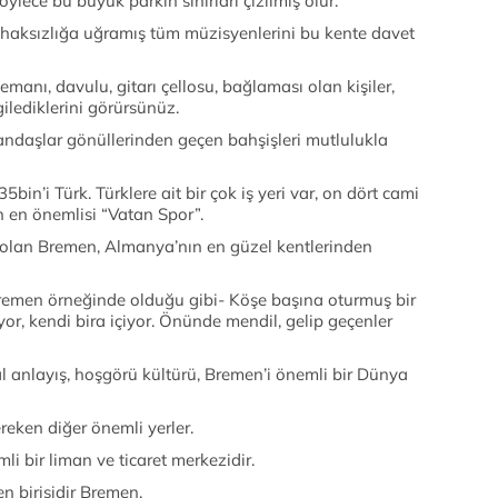
öylece bu büyük parkın sınırları çizilmiş olur.
 haksızlığa uğramış tüm müzisyenlerini bu kente davet
emanı, davulu, gitarı çellosu, bağlaması olan kişiler,
lediklerini görürsünüz.
andaşlar gönüllerinden geçen bahşişleri mutlulukla
bin’i Türk. Türklere ait bir çok iş yeri var, on dört cami
n en önemlisi “Vatan Spor”.
e olan Bremen, Almanya’nın en güzel kentlerinden
-Bremen örneğinde olduğu gibi- Köşe başına oturmuş bir
yor, kendi bira içiyor. Önünde mendil, gelip geçenler
al anlayış, hoşgörü kültürü, Bremen’i önemli bir Dünya
reken diğer önemli yerler.
i bir liman ve ticaret merkezidir.
n birisidir Bremen.