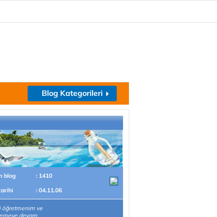
Blog Kategorileri
m blog
: 1410
tarihi
: 04.11.06
i öğretmenim ve
emeye devam