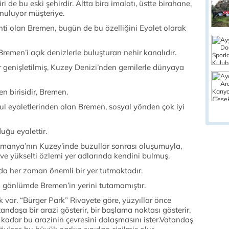
ri de bu eski şehirdir. Altta bira imalatı, üstte birahane,
unuluyor müşteriye.
ti olan Bremen, bugün de bu özelliğini Eyalet olarak
remen’i açık denizlerle buluşturan nehir kanalıdır.
er genişletilmiş, Kuzey Denizi’nden gemilerle dünyaya
n birisidir, Bremen.
 eyaletlerinden olan Bremen, sosyal yönden çok iyi
uğu eyalettir.
lmanya’nın Kuzey’inde buzullar sonrası oluşumuyla,
ve yükselti özlemi yer adlarında kendini bulmuş.
da her zaman önemli bir yer tutmaktadır.
 gönlümde Bremen’in yerini tutamamıştır.
 var. “Bürger Park” Rivayete göre, yüzyıllar önce
andaşa bir arazi gösterir, bir başlama noktası gösterir,
adar bu arazinin çevresini dolaşmasını ister.Vatandaş