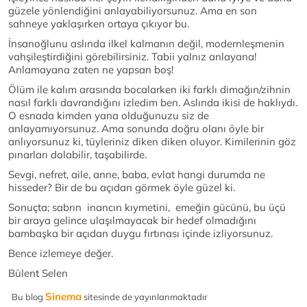
güzele yönlendiğini anlayabiliyorsunuz. Ama en son
sahneye yaklaşırken ortaya çıkıyor bu.
İnsanoğlunu aslında ilkel kalmanın değil, modernleşmenin
vahşileştirdiğini görebilirsiniz. Tabii yalnız anlayana!
Anlamayana zaten ne yapsan boş!
Ölüm ile kalım arasında bocalarken iki farklı dimağın/zihnin
nasıl farklı davrandığını izledim ben. Aslında ikisi de haklıydı.
O esnada kimden yana olduğunuzu siz de
anlayamıyorsunuz. Ama sonunda doğru olanı öyle bir
anlıyorsunuz ki, tüyleriniz diken diken oluyor. Kimilerinin göz
pınarları dolabilir, taşabilirde.
Sevgi, nefret, aile, anne, baba, evlat hangi durumda ne
hisseder? Bir de bu açıdan görmek öyle güzel ki.
Sonuçta; sabrın inancın kıymetini, emeğin gücünü, bu üçü
bir araya gelince ulaşılmayacak bir hedef olmadığını
bambaşka bir açıdan duygu fırtınası içinde izliyorsunuz.
Bence izlemeye değer.
Bülent Selen
Sinema
Bu blog
sitesinde de yayınlanmaktadır