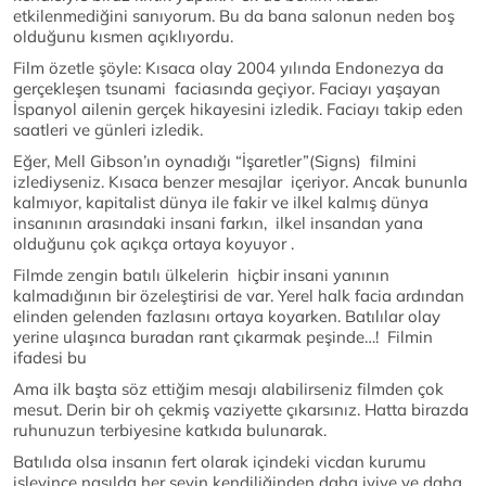
etkilenmediğini sanıyorum. Bu da bana salonun neden boş
olduğunu kısmen açıklıyordu.
Film özetle şöyle: Kısaca olay 2004 yılında Endonezya da
gerçekleşen tsunami faciasında geçiyor. Faciayı yaşayan
İspanyol ailenin gerçek hikayesini izledik. Faciayı takip eden
saatleri ve günleri izledik.
Eğer, Mell Gibson’ın oynadığı “İşaretler”(Signs) filmini
izlediyseniz. Kısaca benzer mesajlar içeriyor. Ancak bununla
kalmıyor, kapitalist dünya ile fakir ve ilkel kalmış dünya
insanının arasındaki insani farkın, ilkel insandan yana
olduğunu çok açıkça ortaya koyuyor .
Filmde zengin batılı ülkelerin hiçbir insani yanının
kalmadığının bir özeleştirisi de var. Yerel halk facia ardından
elinden gelenden fazlasını ortaya koyarken. Batılılar olay
yerine ulaşınca buradan rant çıkarmak peşinde…! Filmin
ifadesi bu
Ama ilk başta söz ettiğim mesajı alabilirseniz filmden çok
mesut. Derin bir oh çekmiş vaziyette çıkarsınız. Hatta birazda
ruhunuzun terbiyesine katkıda bulunarak.
Batılıda olsa insanın fert olarak içindeki vicdan kurumu
işleyince nasılda her şeyin kendiliğinden daha iyiye ve daha