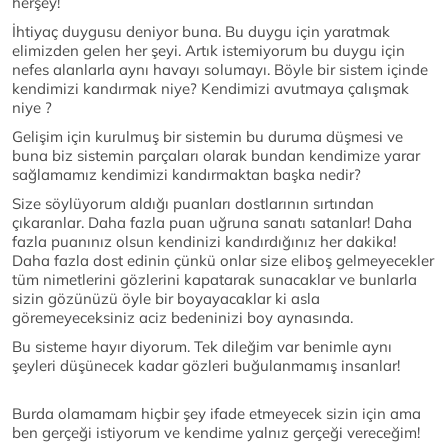
herşey!
İhtiyaç duygusu deniyor buna. Bu duygu için yaratmak
elimizden gelen her şeyi. Artık istemiyorum bu duygu için
nefes alanlarla aynı havayı solumayı. Böyle bir sistem içinde
kendimizi kandırmak niye? Kendimizi avutmaya çalışmak
niye ?
Gelişim için kurulmuş bir sistemin bu duruma düşmesi ve
buna biz sistemin parçaları olarak bundan kendimize yarar
sağlamamız kendimizi kandırmaktan başka nedir?
Size söylüyorum aldığı puanları dostlarının sırtından
çıkaranlar. Daha fazla puan uğruna sanatı satanlar! Daha
fazla puanınız olsun kendinizi kandırdığınız her dakika!
Daha fazla dost edinin çünkü onlar size eliboş gelmeyecekler
tüm nimetlerini gözlerini kapatarak sunacaklar ve bunlarla
sizin gözünüzü öyle bir boyayacaklar ki asla
göremeyeceksiniz aciz bedeninizi boy aynasında.
Bu sisteme hayır diyorum. Tek dileğim var benimle aynı
şeyleri düşünecek kadar gözleri buğulanmamış insanlar!
Burda olamamam hiçbir şey ifade etmeyecek sizin için ama
ben gerçeği istiyorum ve kendime yalnız gerçeği vereceğim!