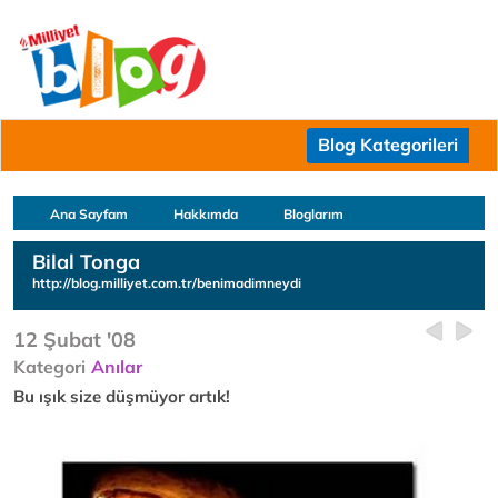
Blog Kategorileri
Ana Sayfam
Hakkımda
Bloglarım
Bilal Tonga
http://blog.milliyet.com.tr/benimadimneydi
12 Şubat '08
Kategori
Anılar
Bu ışık size düşmüyor artık!