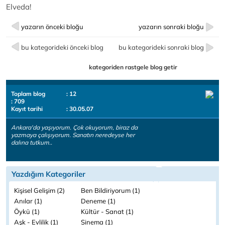
Elveda!
yazarın önceki bloğu
yazarın sonraki bloğu
bu kategorideki önceki blog
bu kategorideki sonraki blog
kategoriden rastgele blog getir
Toplam blog
: 12
: 709
Kayıt tarihi
: 30.05.07
Ankara'da yaşıyorum. Çok okuyorum, biraz da
yazmaya çalışıyorum. Sanatın neredeyse her
dalına tutkum..
Yazdığım Kategoriler
Kişisel Gelişim (2)
Ben Bildiriyorum (1)
Anılar (1)
Deneme (1)
Öykü (1)
Kültür - Sanat (1)
Aşk - Evlilik (1)
Sinema (1)