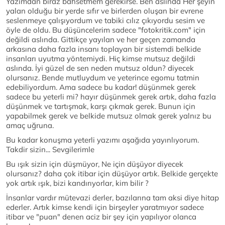
Yazımdan biraz bahsetmem gerekirse. Ben aslında Her şeyin
yalan olduğu bir yerde sıfır ve birlerden oluşan bir evrene
seslenmeye çalışıyordum ve tabiki cılız çıkıyordu sesim ve
öyle de oldu. Bu düşüncelerim sadece "fotokritik.com" için
değildi aslında. Gittikçe yayılan ve her geçen zamanda
arkasına daha fazla insanı toplayan bir sistemdi belkide
insanları uyutma yöntemiydi. Hiç kimse mutsuz değildi
aslında. İyi güzel de sen neden mutsuz oldun? diyecek
olursanız. Bende mutluydum ve yeterince egomu tatmin
edebiliyordum. Ama sadece bu kadar! düşünmek gerek
sadece bu yeterli mi? hayır düşünmek gerek artık, daha fazla
düşünmek ve tartışmak, karşı çıkmak gerek. Bunun için
yapabilmek gerek ve belkide mutsuz olmak gerek yalnız bu
amaç uğruna.
Bu kadar konuşma yeterli yazımı aşağıda yayınlıyorum.
Takdir sizin... Sevgilerimle
Bu ışık sizin için düşmüyor, Ne için düşüyor diyecek
olursanız? daha çok itibar için düşüyor artık. Belkide gerçekte
yok artık ışık, bizi kandırıyorlar, kim bilir ?
İnsanlar vardır mütevazi derler, bazılarına tam aksi diye hitap
ederler. Artık kimse kendi için birşeyler yaratmıyor sadece
itibar ve "puan" denen aciz bir şey için yapılıyor olanca