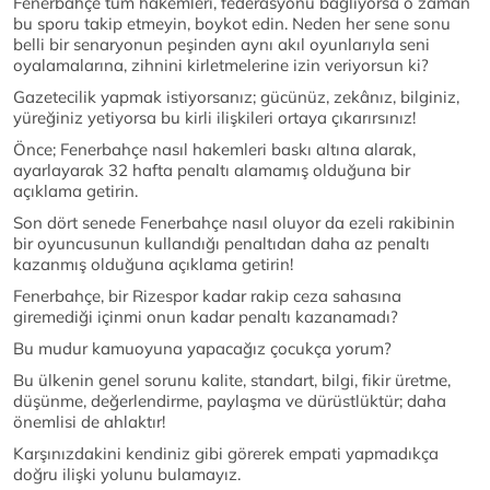
Fenerbahçe tüm hakemleri, federasyonu bağlıyorsa o zaman
bu sporu takip etmeyin, boykot edin. Neden her sene sonu
belli bir senaryonun peşinden aynı akıl oyunlarıyla seni
oyalamalarına, zihnini kirletmelerine izin veriyorsun ki?
Gazetecilik yapmak istiyorsanız; gücünüz, zekânız, bilginiz,
yüreğiniz yetiyorsa bu kirli ilişkileri ortaya çıkarırsınız!
Önce; Fenerbahçe nasıl hakemleri baskı altına alarak,
ayarlayarak 32 hafta penaltı alamamış olduğuna bir
açıklama getirin.
Son dört senede Fenerbahçe nasıl oluyor da ezeli rakibinin
bir oyuncusunun kullandığı penaltıdan daha az penaltı
kazanmış olduğuna açıklama getirin!
Fenerbahçe, bir Rizespor kadar rakip ceza sahasına
giremediği içinmi onun kadar penaltı kazanamadı?
Bu mudur kamuoyuna yapacağız çocukça yorum?
Bu ülkenin genel sorunu kalite, standart, bilgi, fikir üretme,
düşünme, değerlendirme, paylaşma ve dürüstlüktür; daha
önemlisi de ahlaktır!
Karşınızdakini kendiniz gibi görerek empati yapmadıkça
doğru ilişki yolunu bulamayız.