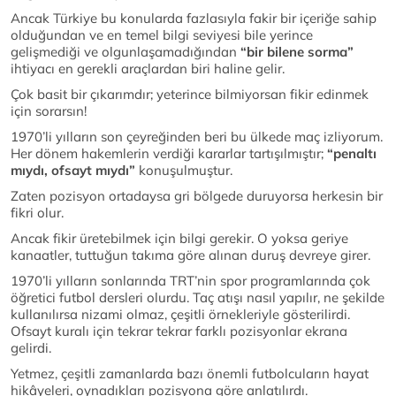
Ancak Türkiye bu konularda fazlasıyla fakir bir içeriğe sahip
olduğundan ve en temel bilgi seviyesi bile yerince
gelişmediği ve olgunlaşamadığından
“bir bilene sorma”
ihtiyacı en gerekli araçlardan biri haline gelir.
Çok basit bir çıkarımdır; yeterince bilmiyorsan fikir edinmek
için sorarsın!
1970’li yılların son çeyreğinden beri bu ülkede maç izliyorum.
Her dönem hakemlerin verdiği kararlar tartışılmıştır;
“penaltı
mıydı, ofsayt mıydı”
konuşulmuştur.
Zaten pozisyon ortadaysa gri bölgede duruyorsa herkesin bir
fikri olur.
Ancak fikir üretebilmek için bilgi gerekir. O yoksa geriye
kanaatler, tuttuğun takıma göre alınan duruş devreye girer.
1970’li yılların sonlarında TRT’nin spor programlarında çok
öğretici futbol dersleri olurdu. Taç atışı nasıl yapılır, ne şekilde
kullanılırsa nizami olmaz, çeşitli örnekleriyle gösterilirdi.
Ofsayt kuralı için tekrar tekrar farklı pozisyonlar ekrana
gelirdi.
Yetmez, çeşitli zamanlarda bazı önemli futbolcuların hayat
hikâyeleri, oynadıkları pozisyona göre anlatılırdı.