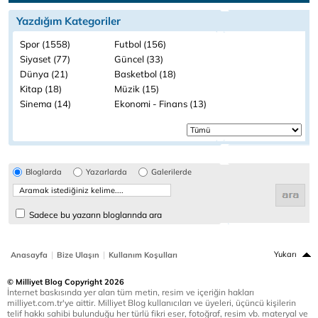
Yazdığım Kategoriler
Spor (1558)
Futbol (156)
Siyaset (77)
Güncel (33)
Dünya (21)
Basketbol (18)
Kitap (18)
Müzik (15)
Sinema (14)
Ekonomi - Finans (13)
Bloglarda
Yazarlarda
Galerilerde
Sadece bu yazarın bloglarında ara
|
|
Yukarı
Anasayfa
Bize Ulaşın
Kullanım Koşulları
© Milliyet Blog Copyright 2026
İnternet baskısında yer alan tüm metin, resim ve içeriğin hakları
milliyet.com.tr'ye aittir. Milliyet Blog kullanıcıları ve üyeleri, üçüncü kişilerin
telif hakkı sahibi bulunduğu her türlü fikri eser, fotoğraf, resim vb. materyal ve