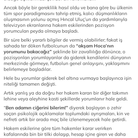
Ancak böyle bir gereklilik hasıl oldu ve bana göre bu ülkenin
tüm spor paradigmasını tahrip etmiş, kalıcı düşmanlıkların
oluşmasının yolunu açmış Hıncal Uluç’un da yardımlarıyla
televizyon ekranlarına hakem eskilerinden pozisyon
yorumcuları peyda olmaya başladı.
Bir süre belki yararlı bilgiler de vermiş olabilirler; fakat iş
sahada ter döken futbolcunun da
“akşam Hoca’nın
yorumunu bakacağız”
şeklinde bir zavallılığa dönünce, o
pozisyonları yorumlayanlar da giderek kendilerini dünyanın
merkezinde görmeye, futbolun genel anlayışını, yaklaşımını
belirlemeye başladılar.
Hele bu yorumlar giderek bel altına vurmaya başlayınca işin
niteliği tamamen değişti.
Artık yanlış ya da doğru her hakem kararı bir diğer takımın
lehine veya aleyhine kasti şekillerde yorumlanır hale geldi.
“
Ben adamın ciğerini bilerim!”
diyerek başlayan o zehir
saçan psikolojik açıklamalar toplumdaki ayrışmaları, kin ve
nefreti artık bir arada maç bile izlenemeyecek hale getirdi.
Hakem eskilerine göre tüm hakemler karar verirken
kafalarında bin bir tilki dolaşıp, hesap içine giren ve daha