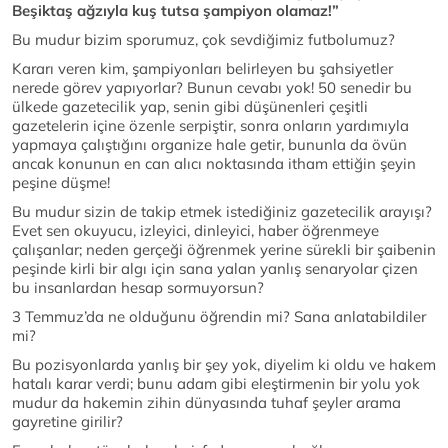
Beşiktaş ağzıyla kuş tutsa şampiyon olamaz!”
Bu mudur bizim sporumuz, çok sevdiğimiz futbolumuz?
Kararı veren kim, şampiyonları belirleyen bu şahsiyetler
nerede görev yapıyorlar? Bunun cevabı yok! 50 senedir bu
ülkede gazetecilik yap, senin gibi düşünenleri çeşitli
gazetelerin içine özenle serpiştir, sonra onların yardımıyla
yapmaya çalıştığını organize hale getir, bununla da övün
ancak konunun en can alıcı noktasında itham ettiğin şeyin
peşine düşme!
Bu mudur sizin de takip etmek istediğiniz gazetecilik arayışı?
Evet sen okuyucu, izleyici, dinleyici, haber öğrenmeye
çalışanlar; neden gerçeği öğrenmek yerine sürekli bir şaibenin
peşinde kirli bir algı için sana yalan yanlış senaryolar çizen
bu insanlardan hesap sormuyorsun?
3 Temmuz’da ne olduğunu öğrendin mi? Sana anlatabildiler
mi?
Bu pozisyonlarda yanlış bir şey yok, diyelim ki oldu ve hakem
hatalı karar verdi; bunu adam gibi eleştirmenin bir yolu yok
mudur da hakemin zihin dünyasında tuhaf şeyler arama
gayretine girilir?