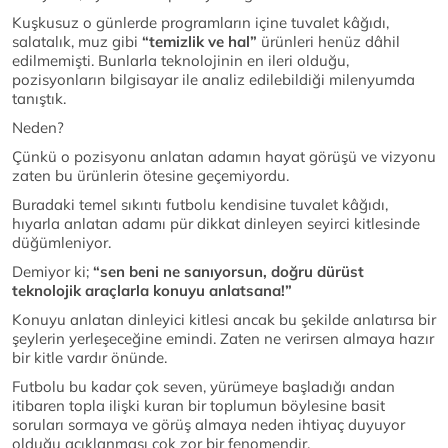
Kuşkusuz o günlerde programların içine tuvalet kâğıdı,
salatalık, muz gibi
“temizlik ve hal”
ürünleri henüz dâhil
edilmemişti. Bunlarla teknolojinin en ileri olduğu,
pozisyonların bilgisayar ile analiz edilebildiği milenyumda
tanıştık.
Neden?
Çünkü o pozisyonu anlatan adamın hayat görüşü ve vizyonu
zaten bu ürünlerin ötesine geçemiyordu.
Buradaki temel sıkıntı futbolu kendisine tuvalet kâğıdı,
hıyarla anlatan adamı pür dikkat dinleyen seyirci kitlesinde
düğümleniyor.
Demiyor ki;
“sen beni ne sanıyorsun, doğru dürüst
teknolojik araçlarla konuyu anlatsana!”
Konuyu anlatan dinleyici kitlesi ancak bu şekilde anlatırsa bir
şeylerin yerleşeceğine emindi. Zaten ne verirsen almaya hazır
bir kitle vardır önünde.
Futbolu bu kadar çok seven, yürümeye başladığı andan
itibaren topla ilişki kuran bir toplumun böylesine basit
soruları sormaya ve görüş almaya neden ihtiyaç duyuyor
olduğu açıklanması çok zor bir fenomendir.