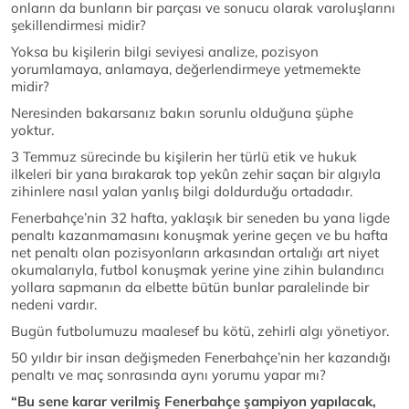
onların da bunların bir parçası ve sonucu olarak varoluşlarını
şekillendirmesi midir?
Yoksa bu kişilerin bilgi seviyesi analize, pozisyon
yorumlamaya, anlamaya, değerlendirmeye yetmemekte
midir?
Neresinden bakarsanız bakın sorunlu olduğuna şüphe
yoktur.
3 Temmuz sürecinde bu kişilerin her türlü etik ve hukuk
ilkeleri bir yana bırakarak top yekûn zehir saçan bir algıyla
zihinlere nasıl yalan yanlış bilgi doldurduğu ortadadır.
Fenerbahçe’nin 32 hafta, yaklaşık bir seneden bu yana ligde
penaltı kazanmamasını konuşmak yerine geçen ve bu hafta
net penaltı olan pozisyonların arkasından ortalığı art niyet
okumalarıyla, futbol konuşmak yerine yine zihin bulandırıcı
yollara sapmanın da elbette bütün bunlar paralelinde bir
nedeni vardır.
Bugün futbolumuzu maalesef bu kötü, zehirli algı yönetiyor.
50 yıldır bir insan değişmeden Fenerbahçe’nin her kazandığı
penaltı ve maç sonrasında aynı yorumu yapar mı?
“Bu sene karar verilmiş Fenerbahçe şampiyon yapılacak,