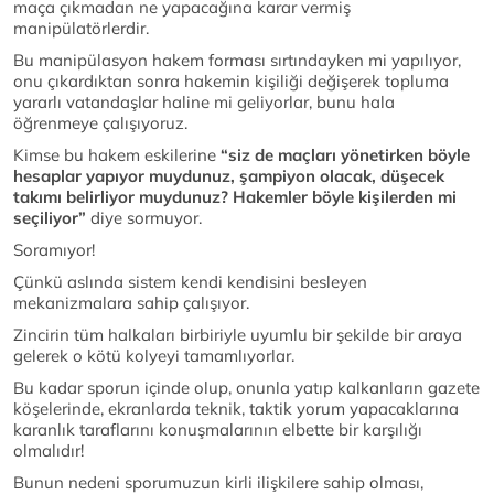
maça çıkmadan ne yapacağına karar vermiş
manipülatörlerdir.
Bu manipülasyon hakem forması sırtındayken mi yapılıyor,
onu çıkardıktan sonra hakemin kişiliği değişerek topluma
yararlı vatandaşlar haline mi geliyorlar, bunu hala
öğrenmeye çalışıyoruz.
Kimse bu hakem eskilerine
“siz de maçları yönetirken böyle
hesaplar yapıyor muydunuz, şampiyon olacak, düşecek
takımı belirliyor muydunuz? Hakemler böyle kişilerden mi
seçiliyor”
diye sormuyor.
Soramıyor!
Çünkü aslında sistem kendi kendisini besleyen
mekanizmalara sahip çalışıyor.
Zincirin tüm halkaları birbiriyle uyumlu bir şekilde bir araya
gelerek o kötü kolyeyi tamamlıyorlar.
Bu kadar sporun içinde olup, onunla yatıp kalkanların gazete
köşelerinde, ekranlarda teknik, taktik yorum yapacaklarına
karanlık taraflarını konuşmalarının elbette bir karşılığı
olmalıdır!
Bunun nedeni sporumuzun kirli ilişkilere sahip olması,